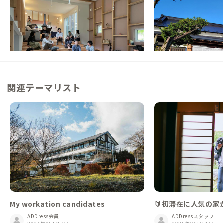
檜原A邸
清川B邸
東京都
ゲストハウス
神奈川県
ホテル/旅館
【新宿から約90分】東京の村で清流と森に
【ペット同伴OK】宮
囲まれて働くワークライフ拠点
自然と手しごとに触れ
この家からの距離 11km
この家からの距離 15km
関連テーマリスト
My workation candidates
🔰初滞在に人気の家から
eをはじめよう
ADDress会員
ADDressスタッフ