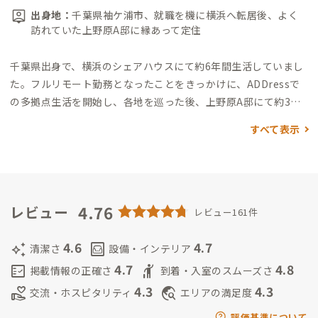
出身地：
千葉県袖ケ浦市、就職を機に横浜へ転居後、よく
訪れていた上野原A邸に縁あって定住
千葉県出身で、横浜のシェアハウスにて約6年間生活していまし
た。
フルリモート勤務となったことをきっかけに、ADDressで
の多拠点生活を開始し、各地を巡った後、上野原A邸にて約3年
間生活してきましたが、先代家守が運営から退くことに伴い、
すべて表示
引き継ぎの形で家守を務めることになりました。
これまでの多
拠点生活の経験を活かし、滞在される皆さまが安心して快適に
過ごせる拠点づくりを心がけていきたいと考えています。どうぞ
よろしくお願いいたします。
上野原A邸は東京から近く、気軽に
これる田舎で、
4.76
かつ何も手がつけられていないありのままの自然
レビュー
レビュー161件
が満喫できる場所です。
ぜひ築300年の古民家暮らしを楽しんで
いただければと思います。
4.6
4.7
auto_awesome
living
清潔さ
設備・インテリア
4.7
4.8
fact_check
hail
掲載情報の正確さ
到着・入室のスムーズさ
4.3
4.3
volunteer_activism
travel_explore
交流・ホスピタリティ
エリアの満足度
評価基準について