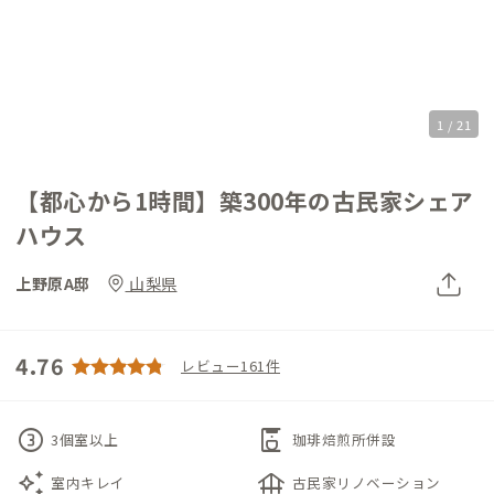
1 / 21
【都心から1時間】築300年の古民家シェア
ハウス
上野原A邸
山梨県
4.76
レビュー161件
counter_3
coffee_maker
3個室以上
珈琲焙煎所併設
auto_awesome
foundation
室内キレイ
古民家リノベーション