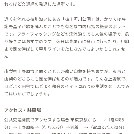
れるほど交通網の発達した場所です。
近くを流れる桂川沿いにある「桂川河川公園」は、かつては与
謝野晶子が歌を詠んだことでも有名な市内屈指の絶景スポット
です。フライフィッシングなどの渓流釣りでも人気の場所で、釣
り好きにはおすすめです。休日は高尾山に登山に行ったり、甲府
まで足を伸ばして甲州ワインをたしなんでもよいかもしれませ
ん。
山梨県上野原市と聞くとどこか遠い印象を持ちますが、東京と
山梨のどちらにも足を伸ばせるのが魅力です。そんな上野原で、
ほどよく田舎でほどよく都会のイイトコ取りの生活を楽しんでみ
てはいかがでしょうか。
アクセス・駐車場
公共交通機関でアクセスする場合 ▼東京駅から →（電車85
分）→上野原駅→（徒歩25分）→到着 →（電車&バス30分）