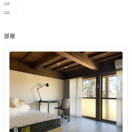
す。自炊好きな方は、近くのスーパーで食材を買い出しして調理
104
をするのもおすすめです。
105
各個室には広々したデスクに昇降式のチェアやデスクライトが
備え付けられているため、集中してリモートワーク作業ができ
部屋
ます。
東西にそれぞれトイレ、洗面、浴室（シャワー室）があり、洗濯
機・乾燥機も2台ずつ備えられています。
この家の魅力は、古民家ならではの静かな暮らしを体験できる
ことです。
近くに飲食店や買い物のできる場所はありますが数は少ないた
め、夜になると東京ではなかなか見ることのできない満天の星
空が顔を覗かせます。
ここ上野原では『朝日と共に起きて、暗くなったら眠りにつ
く』、そんな体と脳を休める暮らしが当たり前のようになって
います。
都心での生活に疲れたらぜひ上野原に訪れることをおすすめし