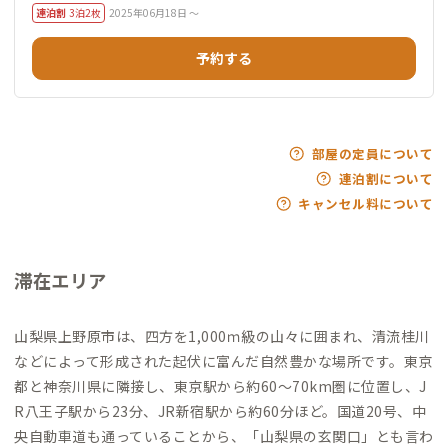
連泊割
3泊2枚
2025年06月18日 ～
予約する
部屋の定員について
連泊割について
キャンセル料について
滞在エリア
山梨県上野原市は、四方を1,000ｍ級の山々に囲まれ、清流桂川
などによって形成された起伏に富んだ自然豊かな場所です。東京
都と神奈川県に隣接し、東京駅から約60～70km圏に位置し、J
R八王子駅から23分、JR新宿駅から約60分ほど。国道20号、中
央自動車道も通っていることから、「山梨県の玄関口」とも言わ