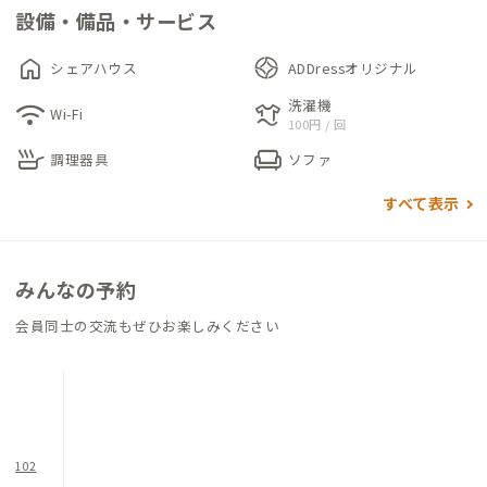
日数本なのでご利用の際はご注意ください。
設備・備品・サービス
駐車場は敷地隣の砂利スペースです。広さはありますが、シェア
home
シェアハウス
ADDressオリジナル
ハウス住人も利用するため、詰めて駐車してください。
洗濯機
wifi
laundry
道路沿いには長屋門があり、かつての武家屋敷のような面影を感
Wi-Fi
100円 / 回
じさせます。門をくぐると、築300年の大きな古民家（母屋）が
skillet
chair
調理器具
ソファ
出迎えてくれます。かつては天皇陛下に絹を上納していた養蚕農
家の邸宅でした。
すべて表示
1階玄関を入ると、広々とした土間が広がっており、左手にはリ
ビングスペースがあります。日本の古民家に英国のアンティーク
みんなの予約
や北欧のモダンインテリアがバランス良く配置されており、古き
会員同士の交流もぜひお楽しみください
良き家でありながら、新しさも感じさせる装いとなっています。
リビングに隣接して、コワーキングスペースもあり、集中しやす
い環境も整っています。
ダイニング・キッチンは、調理に十分な器具が備えられていま
102