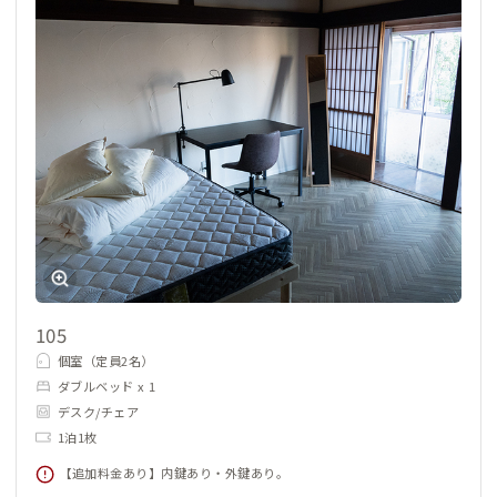
105
個室（定員2名）
ダブルベッド x 1
デスク/チェア
1泊1枚
【追加料金あり】内鍵あり・外鍵あり。