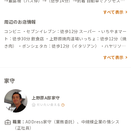
→巌島橋（バス停）→（徒歩14分）→到着 自動車でアクセスす
る場合 ▼東京駅から →（一般道&高速道路60分）→到着
すべて表示
周辺のお店情報
コンビニ ・セブンイレブン：徒歩12分 スーパー ・いちやまマー
ト：徒歩30分 飲食店 ・上野原焼肉道場いっちょ：徒歩12分（焼
き肉） ・ボンシェタカ：徒歩12分（イタリアン） ・ハヤリソー
セージ：徒歩21分（カフェ） 買い物 ・ダイソー：徒歩9分（10
すべて表示
0円ショップ） ・DCM：徒歩30分（ホームセンター） 映画館 ・
cine yama：徒歩15分 シェアロースター・焙煎所 ・三十日珈琲
(完全予約制)：徒歩0分
家守
上野原A邸家守
だいたい会える
職業：
ADDress家守（業務委託）、中規模企業の情シス
（正社員）