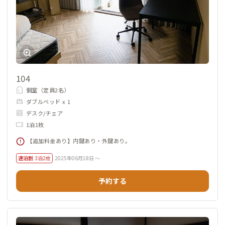
104
個室（定員2名）
ダブルベッド x 1
デスク/チェア
1泊1枚
【追加料金あり】内鍵あり・外鍵あり。
連泊割
3泊2枚
2025年06月18日 ～
予約する