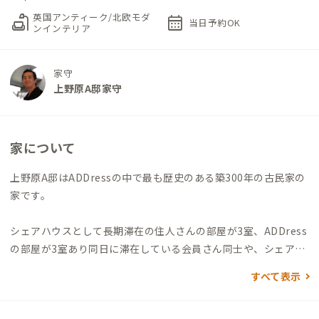
英国アンティーク/北欧モダ
scene
calendar_month
当日予約OK
ンインテリア
家守
上野原A邸家守
家について
上野原A邸はADDressの中で最も歴史のある築300年の古民家の
家です。
シェアハウスとして長期滞在の住人さんの部屋が3室、ADDress
の部屋が3室あり同日に滞在している会員さん同士や、シェアハ
ウス住人さんたちとの交流も楽しめます。
すべて表示
JR上野原駅から徒歩25分ほどの場所にあり、バスはありますが1