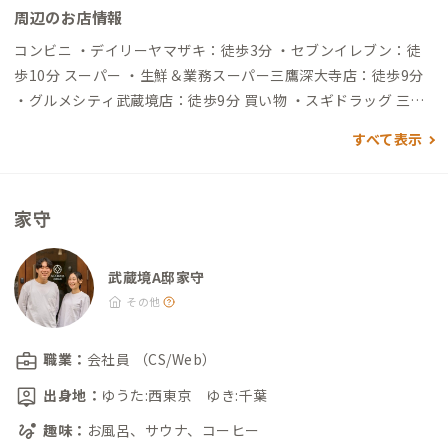
周辺のお店情報
から →（一般道45分）→到着
コンビニ ・デイリーヤマザキ：徒歩3分 ・セブンイレブン：徒
歩10分 スーパー ・生鮮＆業務スーパー三鷹深大寺店：徒歩9分
・グルメシティ武蔵境店：徒歩9分 買い物 ・スギドラッグ 三鷹
深大寺店：徒歩8分 ・ののみち：徒歩9分（高架下回遊歩行空
すべて表示
間） ・エミオ武蔵境：徒歩17分（駅ナカ・駅チカ商業施設） 銭
湯 ・のぼり湯：徒歩1分 ・武蔵野プレイス：徒歩18分（図書
館）
家守
武蔵境A邸家守
その他
職業：
会社員 （CS/Web）
出身地：
ゆうた:西東京 ゆき:千葉
趣味：
お風呂、サウナ、コーヒー