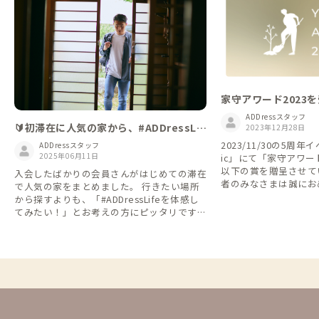
家守アワード2023
ADDressスタッフ
🔰初滞在に人気の家から、#ADDressLif
2023年12月28日
eをはじめよう
2023/11/30の5周年イ
ADDressスタッフ
2025年06月11日
ic」にて「家守アワー
以下の賞を贈呈させて
入会したばかりの会員さんがはじめての滞在
者のみなさまは誠にお
で人気の家をまとめました。 行きたい場所
本アワードは、会員・
から探すよりも、「#ADDressLifeを体感し
からおすすめしたい家
てみたい！」とお考えの方にピッタリです👌
によって選定された家にな
※2024年5月～2025年4月のデータに基づい
れた家には、各家のト
ています
ゴールド・シルバー・
ッジが掲載されていま
家・家守さんが受賞さ
り、次の訪れたい家を
い！ 【1.賞一覧】 ・全国優秀賞 ※ゴール
ド・バッジ ・エリア