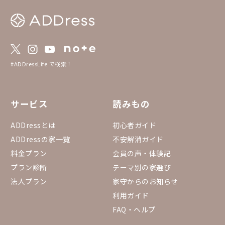
ジ ・入賞 ※ブロンズ
考方法】 ・2023年11
アンケート募集 【3.選考基準】 ・全国優秀
賞 ：得票数上位5件
：エリア別の得票数
（同得票数の場合は
：全エリアをまたぎ
#ADDressLife で検索！
家を選出 【4.家守アワード2023とは？】 htt
ps://addresslove.not
ba98104b80a959d387
サービス
読みもの
ADDressとは
初心者ガイド
ADDressの家一覧
不安解消ガイド
料金プラン
会員の声・体験記
プラン診断
テーマ別の家選び
法人プラン
家守からのお知らせ
利用ガイド
FAQ・ヘルプ