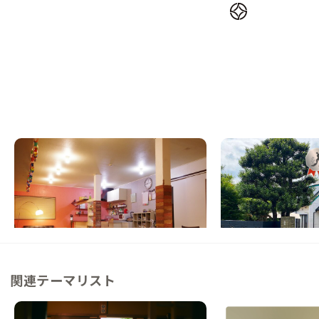
調布A邸
聖蹟桜ヶ丘A邸
東京都
シェアハウス
東京都
その他
【都心から30分】アクセス良好！ガレージ
【新宿から30分】駐
をリノベーションしたシェアハウス
Kの家
この家からの距離 4km
この家からの距離 8km
関連テーマリスト