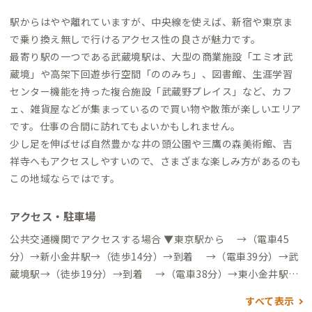
駅からはやや離れていますが、中央線を使えば、新宿や東京ま
で乗り換え無しで行けるアクセス性の良さが魅力です。
最寄り駅の一つである武蔵境駅は、大型の商業施設「エミオ武
蔵境」や高架下回遊歩行空間「ののみち」、図書館、生涯学習
センター機能を持った複合施設「武蔵野プレイス」など、カフ
ェ、雑貨屋などが集まっているので買い物や散策が楽しいエリア
です。仕事の合間に訪れてもよいかもしれません。
少し足を伸ばせば自然豊かな井の頭公園や三鷹の森美術館、吉
祥寺へもアクセスしやすいので、さまざまな楽しみ方があるのも
この地域ならではです。
アクセス・駐車場
公共交通機関でアクセスする場合 ▼東京駅から →（電車45
分）→新小金井駅→（徒歩14分）→到着 →（電車39分）→武
蔵境駅→（徒歩19分）→到着 →（電車38分）→東小金井駅→
（徒歩17分）→到着 →（電車&バス45分）→井口新田（バス
すべて表示
停）→（徒歩4分）→到着 自動車でアクセスする場合 ▼東京駅