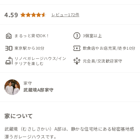
4.59
レビュー172件
nest_multi_room
counter_3
まるっと貸切OK！
3個室以上
30fps
local_activity
東京駅から30分
飲食店やお店充実/徒歩10分
リノベガレージハウス/イン
scene
person_play
元会員/交流歓迎家守
テリアを楽しむ
家守
武蔵境A邸家守
家について
武蔵境（むさしさかい）A邸は、静かな住宅地にある秘密基地感
漂うガレージハウスです。