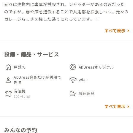
元々は建物内に車庫が併設され、シャッターがあるのみだった
のですが、扉や床を造作することで共用部を拡張しつつ、元々の
ガレージらしさを残した造りになっています。
すべて表示
通りから見ると一見お店のような印象を受けますが、玄関を入
ると無骨なインテリアがあふれるインダストリアルテイストの
リビングが広がります。リビングはキッチンとつながっており、
設備・備品・サービス
コンパクトながらも使い勝手の良い空間に仕上がっています。
home
戸建て
ADDressオリジナル
2階には、3つの個室があります。各個室には広々した机と椅子
ADDress会員だけが利用で
person
wifi
が備え付けられているため、リモートワークもしやすい環境が
Wi-Fi
きる
整っています。
洗濯機
laundry
skillet
調理器具
100円 / 回
小さな家のため、トイレ、洗面、浴室、洗濯機・乾燥機は各１
すべて表示
つずつです。譲り合ってお使いください。
近くには、焼肉店や銭湯、業務スーパーもあるため、ふらっと
みんなの予約
訪れるのもよいかもしれません。生活しやすいこの場所で、ゆっ