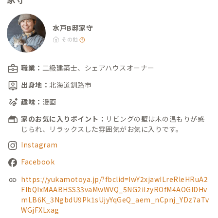
水戸B邸家守
その他
職業：
二級建築士、シェアハウスオーナー
出身地：
北海道釧路市
趣味：
漫画
家のお気に入りポイント：
リビングの壁は木の温もりが感
じられ、リラックスした雰囲気がお気に入りです。
Instagram
Facebook
https://yukamotoya.jp/?fbclid=IwY2xjawILreRleHRuA2
FlbQIxMAABHSS33vaMwWVQ_5NG2iIzyROfM4AOGlDHv
mLB6K_3NgbdU9Pk1sUjyYqGeQ_aem_nCpnj_YDz7aTv
WGjFXLxag