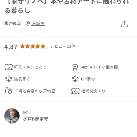
【家守リノベ】本や古材アートに触れられ
る暮らし
水戸B邸
茨城県
4.87
レビュー23件
diversity_1
workspace_premium
軒先マルシェあり
梅がキレイな偕楽園
person_play
person_play
猫愛家守
DIY家守
grocery
diversity_1
ご当地自慢の水戸納豆
地域交流あり
家守
水戸B邸家守