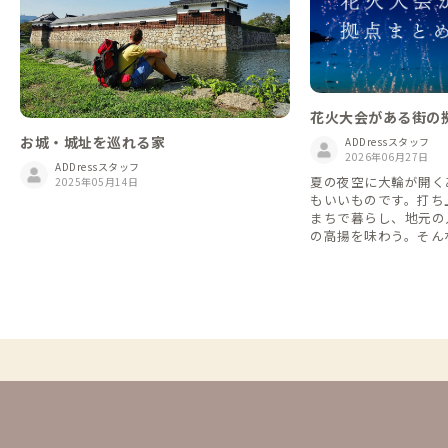
花火大会がある街の拠
お城・城址を巡れる家
ADDressスタッフ
2026年06月27日
ADDressスタッフ
夏の夜空に大輪が開く
2025年05月14日
もいいものです。打ち
まちで暮らし、地元の
の高揚を味わう。そん
DDressなら叶います。
大会が行われる市町村に
を、北から南へ27か所
催日・内容は変更とな
出かけ前に各大会の公
い。