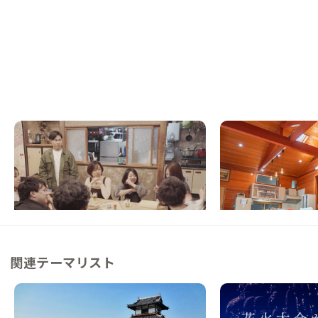
水戸A邸
水戸C邸
茨城県
ゲストハウス
茨城県
ゲストハウス
【商店街まで徒歩5分】地域に溶け込んだ古
【東京駅から60分】
民家暮らしを
家を思い出す雰囲気の
この家からの距離 0km
この家からの距離 4km
関連テーマリスト