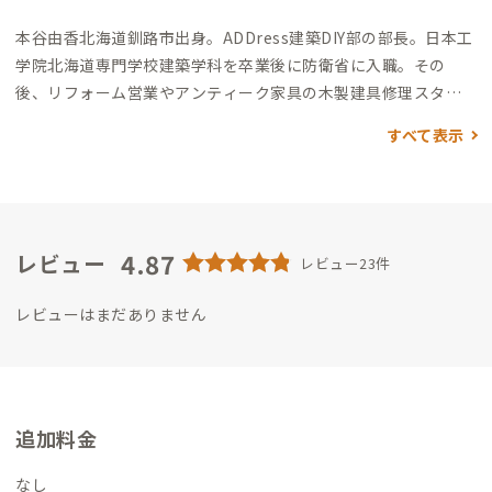
本谷由香
北海道釧路市出身。ADDress建築DIY部の部長。
日本工
学院北海道専門学校建築学科を卒業後に防衛省に入職。その
後、リフォーム営業やアンティーク家具の木製建具修理スタッ
フとして建築に関係する仕事に携わりました。
現在は時由地材
すべて表示
（jiyudizai）代表として由’sシェアハウスオーナーや、「見捨て
られたものに新たな価値を」をコンセプトとし、廃材等の再活
用、リノベーション事業、古材の回収・販売など、茨城県水戸市
を中心に行なっています。
シェアハウスを始めたきっかけは、建
築士になり空き家問題に直面することが多く、使える空き家が
4.87
レビュー
レビュー23件
放置されていることが気になったから。
シェアハウスにピッタ
リな間取りの空き家に偶然出会い、空き家再活用事業の一環と
レビューはまだありません
して運営することとなりました。
シェアハウスを始めてから
は、たくさんの出会いがあり、そこからまた新たな繋がりが生ま
れることを実感。訪れる人々の気持ちが楽しくなったり、悩みが
解決される場面も多く、人と人が交わる場が自然と生まれるこ
追加料金
のシェアハウスをもっと知ってもらいたいと思ったのもADDres
sを始めるきっかけの一つです。
水戸という街や私たちの活動に
なし