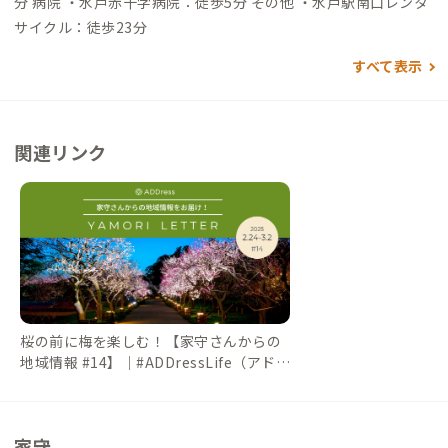
分 病院 ・水戸赤十字病院：徒歩5分 その他 ・水戸駅南口レンタ
サイクル：徒歩23分
すべて表示
関連リンク
桜の前に梅を楽しむ！【家守さんからの
地域情報 #14】｜#ADDressLife（アドレ
スライフ）
家守