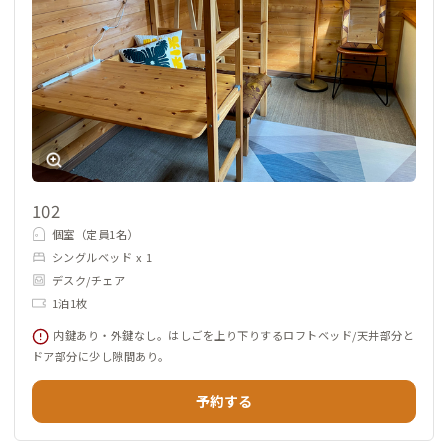
102
個室（定員1名）
シングルベッド x 1
デスク/チェア
1泊1枚
内鍵あり・外鍵なし。はしごを上り下りするロフトベッド/天井部分と
ドア部分に少し隙間あり。
予約する