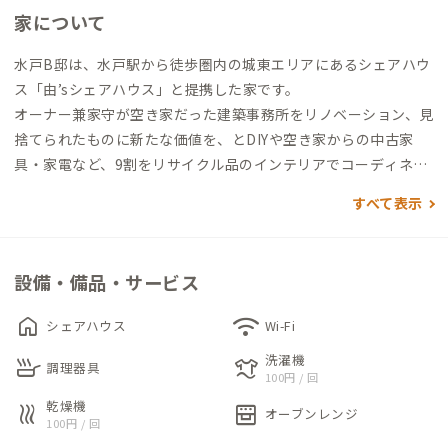
家について
水戸B邸は、水戸駅から徒歩圏内の城東エリアにあるシェアハウ
ス「由’sシェアハウス」と提携した家です。
オーナー兼家守が空き家だった建築事務所をリノベーション、見
捨てられたものに新たな価値を、とDIYや空き家からの中古家
具・家電など、9割をリサイクル品のインテリアでコーディネー
トしています。地域・人々・心の拠り所となるような場所になれ
すべて表示
ればという思いが込められた家は、地域交流の場としても利用
されています。
設備・備品・サービス
1階はADDressの個室と共有スぺ―ス。リビング、キッチン、ト
イレがあります。まちライブラリーとしての図書コーナーもあり
home
wifi
シェアハウス
Wi-Fi
ますので、ご自由にお使いください。2階にはシェアハウス入居
洗濯機
skillet
laundry
者と共用の浴室と洗濯機があります。譲り合ってお使いくださ
調理器具
100円 / 回
い。
乾燥機
heat
oven_gen
オーブンレンジ
100円 / 回
個室は、上段がベッド、下段はテーブルと椅子のスペース利用が