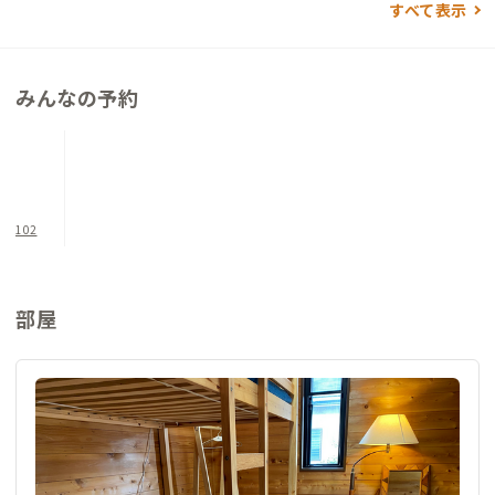
すべて表示
できるロフトベッドが置かれています。テーブルにはデスクラン
プと電気ケトルも。軽食や温かいドリンク片手にリモートワー
クをすることができます。
みんなの予約
またシェアハウスでのイベントとして、古食器・新鮮野菜の販
売、保護猫ふれあい体験、チャリティーバザー、DIYイベントな
ど定期的に行なっています。参加はもちろんお手伝いも歓迎との
ことです。
102
部屋