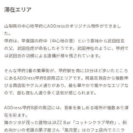
滞在エリア
山梨県の中心地甲府にADDressのオリジナル物件ができまし
た。
甲府は、甲斐国の府中（中心地の意）という意味から武田信玄
の父、武田信虎が命名したそうです。武田神社のように、甲府で
は武田氏の功績による遺構が様々残されています。
そんな甲府1番の繁華街が、甲府駅を南に10分ほど歩いたところ
にあるADDress甲府B邸周辺エリアです。岡島百貨店から複数伸
びる商店街やグルメ通りがあり、最も華やかで賑やかなエリアな
ので、昼も夜も人通り多く活気が感じられます。
ADDress甲府B邸の周辺には、音楽を楽しめる場所が複数あり滞
在を彩ます。
隣のツタが茂った建物はJAZZ Bar「コットンクラブ甲府」、斜
め向かいの老舗お菓子屋さん「風月堂」はカフェ店内でミニラ