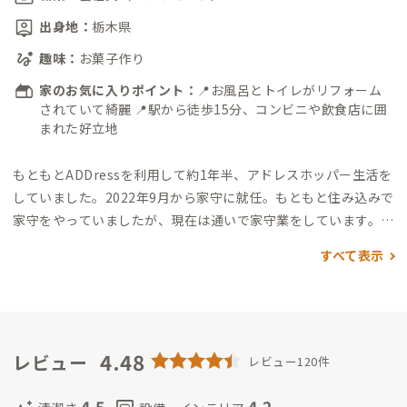
出身地：
栃木県
趣味：
お菓子作り
家のお気に入りポイント：
📍お風呂とトイレがリフォーム
されていて綺麗 📍駅から徒歩15分、コンビニや飲食店に囲
まれた好立地
もともとADDressを利用して約1年半、アドレスホッパー生活を
していました。2022年9月から家守に就任。
もともと住み込みで
家守をやっていましたが、現在は通いで家守業をしています。
日
中はアドレスでリモートワークをしていることもあるので、何か
すべて表示
あればお気軽にお声掛けください。
4.48
レビュー
レビュー120件
4.5
4.2