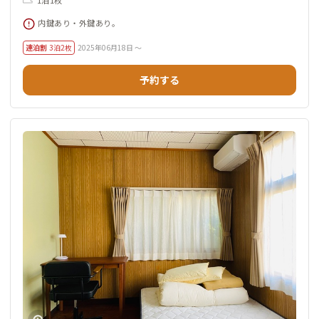
1泊1枚
内鍵あり・外鍵あり。
連泊割
3泊2枚
2025年06月18日 ～
予約する