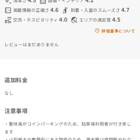
auto_awesome
living
清潔さ
設備・インテリア
4.6
4.7
fact_check
hail
掲載情報の正確さ
到着・入室のスムーズさ
4.0
4.5
volunteer_activism
travel_explore
交流・ホスピタリティ
エリアの満足度
評価基準について
レビューはまだありません
追加料金
なし
注意事項
・敷地奥がコインパーキングのため、駐車場利用者が行き来し
ます
・山梨最大の繁華街にある物件のため、週末等は夜間賑やかな