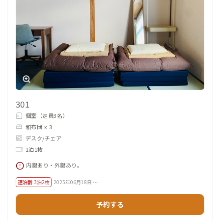
山梨一の繁華街まですぐの物件なので食事や買い物、娯楽など
楽しみも多いですが、夜間の音のことや防犯・安全面の配慮な
ど、家守さんと会員さんで協力して快適に過ごしましょう。
301
個室（定員3名）
和布団 x 3
デスク/チェア
1泊1枚
内鍵あり・外鍵あり。
連泊割
3泊2枚
2025年06月18日 ～
予約する