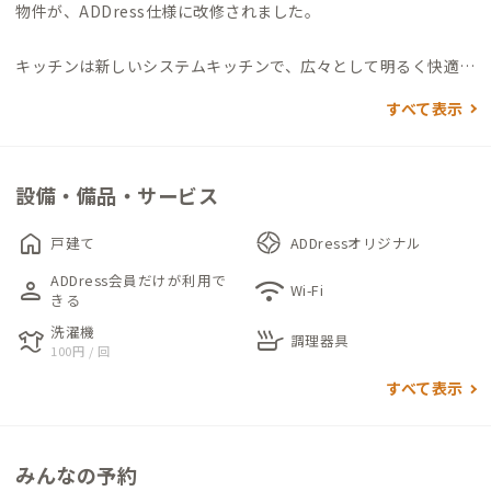
物件が、ADDress仕様に改修されました。
キッチンは新しいシステムキッチンで、広々として明るく快適に
調理ができます。リビングダイニングは広くないものの、大きな
すべて表示
ダイニングテーブルとラウンジソファがあり、それぞれの過ごし
方を楽しめます。昭和感ある雰囲気とちょっとモダンな空間が、
どこか築50年の材木屋さんの歴史を感じるそんな気がします。
設備・備品・サービス
ちょっと急な階段を登ると、中2階があり、物置だった部屋がワ
home
戸建て
ADDressオリジナル
ークスペースになっています。シンプルな室内は集中して作業が
ADDress会員だけが利用で
person
wifi
可能です。
Wi-Fi
きる
さらに階段を登ると踊り場がありリネン類がまとめてあります。
洗濯機
laundry
skillet
301は、和室で広々した8畳。デスク＆チェアも完備していま
調理器具
100円 / 回
す。302,303は6畳の洋室。こちらもデスク＆チェアがありま
すべて表示
す。301-303の窓はフレームが特殊なタイプでもともと網戸がな
い仕様です。窓は開きますがその点はご承知おきください。（各
部屋エアコンは最新のものが入っています。）
みんなの予約