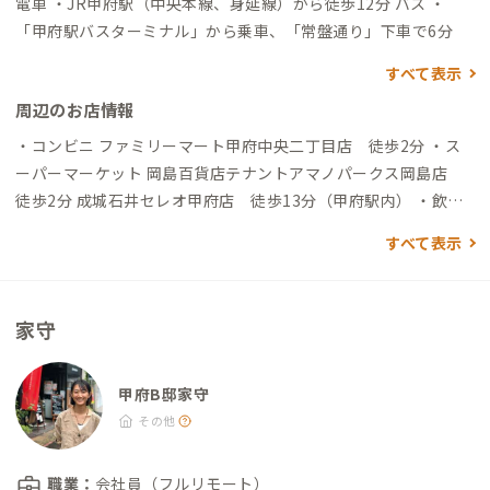
電車 ・JR甲府駅（中央本線、身延線）から徒歩12分 バス ・
「甲府駅バスターミナル」から乗車、「常盤通り」下車で6分
すべて表示
周辺のお店情報
・コンビニ ファミリーマート甲府中央二丁目店 徒歩2分 ・ス
ーパーマーケット 岡島百貨店テナントアマノパークス岡島店
徒歩2分 成城石井セレオ甲府店 徒歩13分（甲府駅内） ・飲食
店 繁華街のため近隣にはたくさんの飲食店があります ・駐車場
すべて表示
敷地内及び近隣にコインパーキングが複数あり
家守
甲府B邸家守
その他
職業：
会社員（フルリモート）