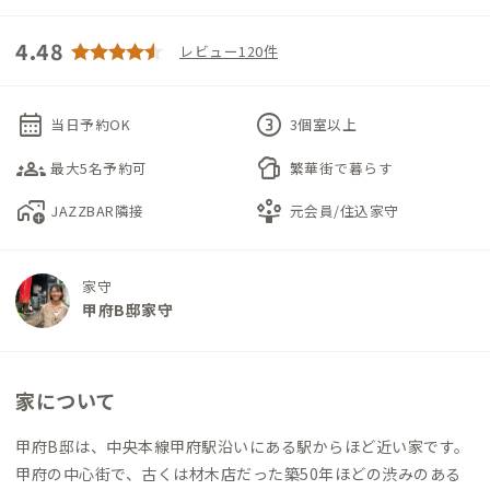
4.48
レビュー120件
calendar_month
counter_3
当日予約OK
3個室以上
groups_3
sports_bar
最大5名予約可
繁華街で暮らす
add_home_work
person_play
JAZZBAR隣接
元会員/住込家守
家守
甲府B邸家守
家について
甲府B邸は、中央本線甲府駅沿いにある駅からほど近い家です。
甲府の中心街で、古くは材木店だった築50年ほどの渋みのある