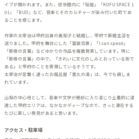
イブが開かれます。また、徒歩圏内に「桜座」「KOFU SPACE 1
01」「BUD」など、音楽とそのカルチャーが染み付いた町であ
ることを感じます。
作家の太宰治は甲府出身の美知子と結婚し、甲府で新婚生活を
送りました。甲府を舞台にした「富嶽百景」「I can speak」
「新樹の言葉」などゆかりの作品を複数発表しています。特に
「新樹の言葉」の中で、『きれいに文化のしみとおっている街で
ある』と甲府のことを表現しているそうです。
太宰治が足繁く通ったお風呂屋「喜久の湯」は、今でも親しま
れています。
山梨の中心地として、音楽や文学が絶妙に入り混じり土着的に浸
透した甲府エリアは、なかなかディープなので、きっと滞在する
たびに新しい発見があると思います。
アクセス・駐車場