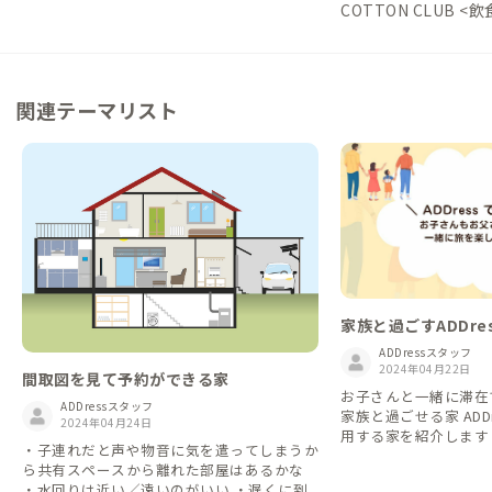
COTTON CLUB <
関連テーマリスト
家族と過ごすADDre
ADDressスタッフ
2024年04月22日
間取図を見て予約ができる家
お子さんと一緒に滞在
ADDressスタッフ
家族と過ごせる家 ADD
2024年04月24日
用する家を紹介します
・子連れだと声や物音に気を遣ってしまうか
ら共有スペースから離れた部屋はあるかな
・水回りは近い／遠いのがいい ・遅くに到