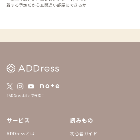
着する予定だから玄関近い部屋にできるかな
・Web会議が多くなる予定だから静かそう
な個室を希望してる 予約前に知っておける
とうれしい、という声のありました 「間取
図」の掲載を開始しています！ ご協力いた
だいた家守さん、ありがとうございました！
会員の皆さんの選択肢を、よりマッチしたも
のにしていけますと何よりです。 ※順次拡
大予定です！
#ADDressLife で検索！
サービス
読みもの
ADDressとは
初心者ガイド