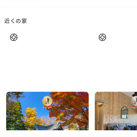
近くの家
富士吉田B邸
清里A邸
山梨県
戸建て
山梨県
戸建て
【駅徒歩2分】富士山信仰の歴史が育んだ、
【東京から3時間】八
おもてなしの街にある家
ト地にある家
この家からの距離 28km
この家からの距離 29km