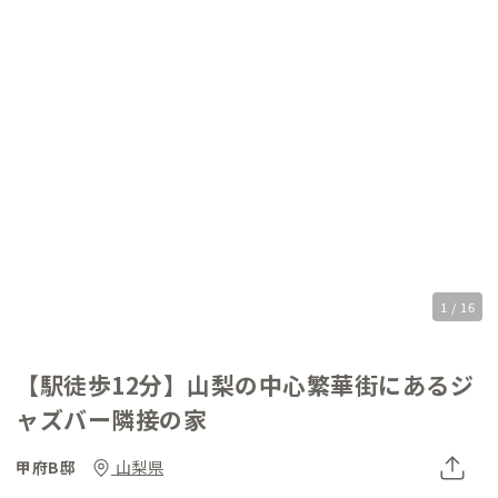
1 / 16
【駅徒歩12分】山梨の中心繁華街にあるジ
ャズバー隣接の家
甲府B邸
山梨県