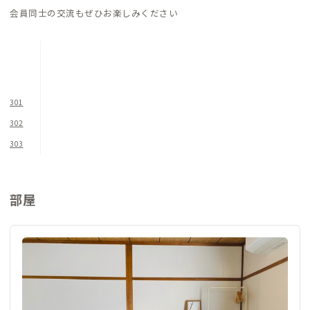
洗濯機と乾燥機も完備されていて、洗濯には困りません。ただ、
会員同士の交流もぜひお楽しみください
繁華街のため庭がなく、物干しスペースがないため、乾燥機を
多用することになるかもしれません。
お風呂とトイレも真新しく困ることはないでしょう。
物件が繁華街近くにあるため、週末や祝日の前夜などは近隣が
301
騒がしいことがあります。また、隣がJAZZ BARであり、ライブ
302
イベントなどの際は遅くまで音が聞こえます。朝早い方はご注意
303
ください。日中は、中心市街地らしい人や車の行き交う音が聞
こえますが、オンラインMTG等に支障があるほどではありませ
ん。気になる方は中2階のワークスペースを利用するといいかも
部屋
しれません。
また物件の敷地奥は、軽自動車専用のコインパーキングとなっ
ており、駐車場利用の車両や人が玄関前を行き交います。ご注意
ください。
物件の1階の窓にはシャッターが備え付けてあるので、不在時や
夜間などはシャッターを降ろしておくと安心です。