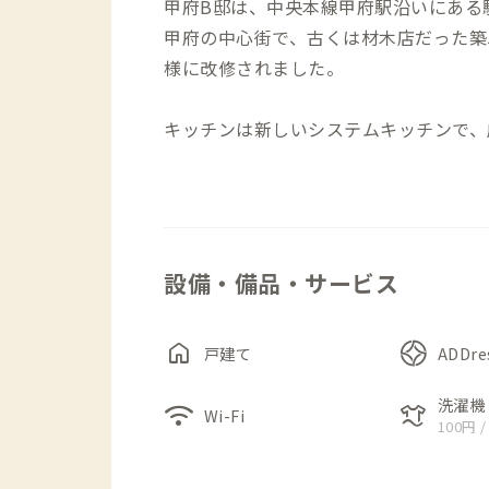
甲府B邸は、中央本線甲府駅沿いにある
甲府の中心街で、古くは材木店だった築50
様に改修されました。
キッチンは新しいシステムキッチンで、
リビングダイニングは広くないものの、
ァがあり、それぞれの過ごし方を楽しめ
な空間が、どこか築50年の材木屋さん
設備・備品・サービス
ちょっと急な階段を登ると、中2階があ
ています。シンプルな室内は集中して作
さらに階段を登ると踊り場がありリネン
home
戸建て
ADDr
した8畳。デスク＆チェアも完備しています
ク＆チェアがあります。301-303の
洗濯機
wifi
laundry
Wi-Fi
100円 /
い仕様です。窓は開きますがその点はご
新のものが入っています。）