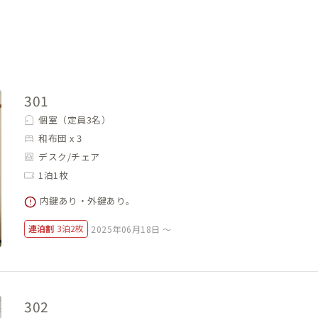
事や買い物、娯楽など楽しみも多いです
慮など、家守さんと会員さんで協力して快
301
個室（定員3名）
和布団 x 3
デスク/チェア
1泊1枚
内鍵あり・外鍵あり。
連泊割
3泊2枚
2025年06月18日 ～
302