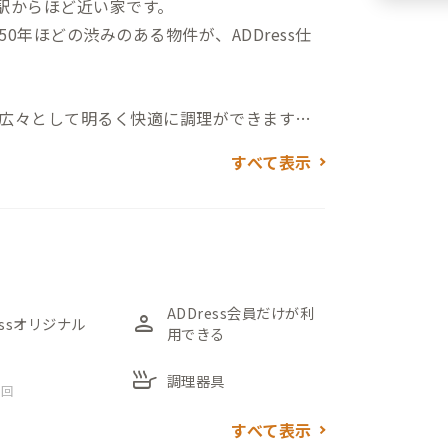
駅からほど近い家です。
年ほどの渋みのある物件が、ADDress仕
広々として明るく快適に調理ができます。
大きなダイニングテーブルとラウンジソフ
すべて表示
ます。昭和感ある雰囲気とちょっとモダン
の歴史を感じるそんな気がします。
り、物置だった部屋がワークスペースになっ
業が可能です。
類がまとめてあります。301は、和室で広々
ADDress会員だけが利
person
essオリジナル
用できる
。302,303は6畳の洋室。こちらもデス
窓はフレームが特殊なタイプでもともと網戸がな
skillet
調理器具
 回
承知おきください。（各部屋エアコンは最
すべて表示