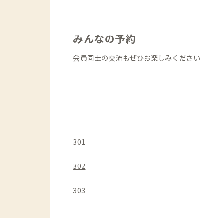
洗濯機と乾燥機も完備されていて、洗濯
なく、物干しスペースがないため、乾燥
みんなの予約
お風呂とトイレも真新しく困ることはな
会員同士の交流もぜひお楽しみください
物件が繁華街近くにあるため、週末や祝
ます。また、隣がJAZZ BARであり
ます。朝早い方はご注意ください。日中
が聞こえますが、オンラインMTG等に
は中2階のワークスペースを利用すると
301
また物件の敷地奥は、軽自動車専用のコ
の車両や人が玄関前を行き交います。ご
302
物件の1階の窓にはシャッターが備え付
303
ーを降ろしておくと安心です。