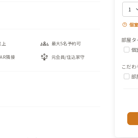
個
部屋タ
groups_3
以上
最大5名予約可
個
person_play
BAR隣接
元会員/住込家守
こだわ
部