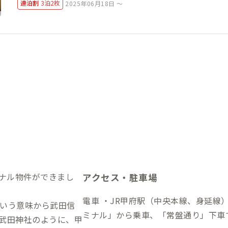
連泊割
3泊2枚
2025年06月18日 ～
ジナル物件ができまし
アクセス・駐車場
電車 ・JR甲府駅（中央本線、身延線）から徒歩12分 バ
いう意味から武田信
ミナル」から乗車、「常盤通り」下車
武田神社のように、甲