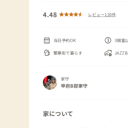
4.48
レビュー120件
calendar_month
counter_3
当日予約OK
3個室
sports_bar
add_home_work
繁華街で暮らす
JAZZ
家守
甲府B邸家守
家について