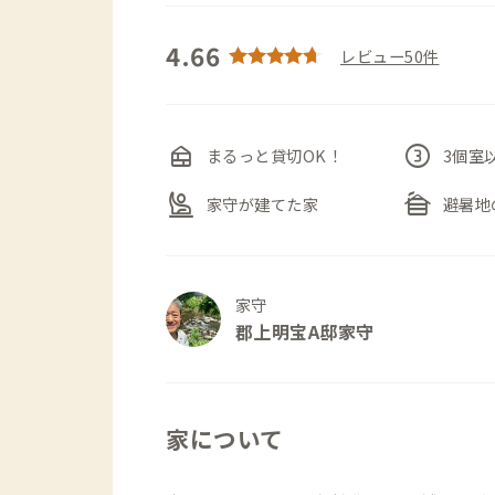
4.66
レビュー50件
nest_multi_room
counter_3
まるっと貸切OK！
3個室
person_raised_hand
cabin
家守が建てた家
避暑地
家守
郡上明宝A邸家守
家について