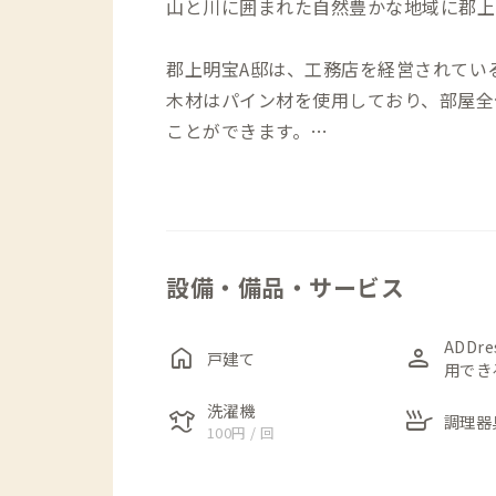
山と川に囲まれた自然豊かな地域に郡上
郡上明宝A邸は、工務店を経営されてい
木材はパイン材を使用しており、部屋全
ことができます。
利用可能な個室は8畳、6畳、4.5畳の
な机と椅子がそれぞれの個室に用意され
設備・備品・サービス
リビングは吹き抜け・勾配天井となって
床暖房も完備しており、冬でも暖かく過
ADDr
home
person
戸建て
用でき
家の目の前には清流があり、テレワーク
テレワークをしながらも自然の中でリフ
洗濯機
laundry
skillet
調理器
100円 / 回
す。