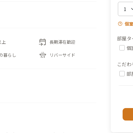
個
部屋タ
event_upcoming
以上
長期滞在歓迎
個
flyover
の暮らし
リバーサイド
こだわ
部