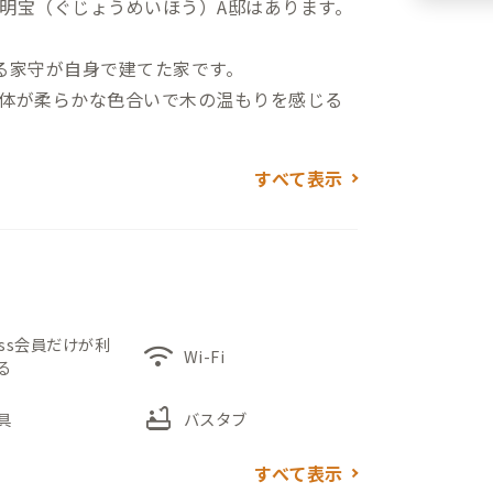
明宝（ぐじょうめいほう）A邸はあります。
る家守が自身で建てた家です。
体が柔らかな色合いで木の温もりを感じる
すべて表示
合計3個室。全部屋和室ですが、PC作業が可能
ています。
おり、開放的な別荘ライフを楽しめます。
ごすことができます。
ess会員だけが利
wifi
Wi-Fi
る
の合間の散歩に最適です。
レッシュをしたい方にはおすすめの家で
bathtub
具
バスタブ
すべて表示