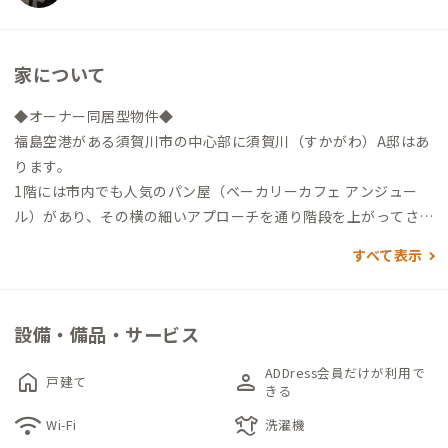
家について
◆オーナー同居型物件◆
福島空港がある須賀川市の中心部に須賀川（すかがわ）A邸はあ
ります。
1階には市内でも人気のパン屋（ベーカリーカフェ アンジュー
ル）があり、その横の細いアプローチを通り階段を上がってさら
に進むと玄関です。
すべて表示
お部屋は301号室（7畳）、302号室（14畳）、303号室（10
畳）の洋室3部屋。各部屋には机と椅子が用意されており、PC作
設備・備品・サービス
業が可能です。
ADDress会員だけが利用で
home
person
戸建て
リビングには、レコードやアウトドア雑誌などが置いてありま
きる
す。リラックスしたい時は畳スペースや、3階にあるインナーバ
wifi
laundry
Wi-Fi
洗濯機
ルコニーでくつろぐことができます。なお、インナーバルコニー