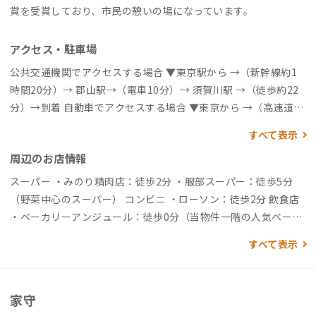
賞を受賞しており、市民の憩いの場になっています。
アクセス・駐車場
公共交通機関でアクセスする場合 ▼東京駅から →（新幹線約1
時間20分）→ 郡山駅→（電車10分）→ 須賀川駅 →（徒歩約22
分）→到着 自動車でアクセスする場合 ▼東京から →（高速道2
時間半）→到着 ▼福島空港から →（一般道15分）→到着 ▼須賀
すべて表示
川駅から →（一般道5分）→到着
周辺のお店情報
スーパー ・みのり精肉店：徒歩2分 ・服部スーパー：徒歩5分
（野菜中心のスーパー） コンビニ ・ローソン：徒歩2分 飲食店
・ベーカリーアンジュール：徒歩0分（当物件一階の人気ベーカ
リー） ・焼き鳥とり峯：徒歩2分（市民なら誰でも知ってる老舗
すべて表示
居酒屋） ・サンドイッチ専門店穂風：徒歩2分（自家製パンのサ
ンドイッチ屋） ・四季彩和の花：徒歩2分（ランチにお勧めの和
食屋さん） ・豊年餅屋：徒歩2分（添加物なしの餅を使った有名
家守
な大福屋） 買い物 ・イオンタウン須賀川：徒歩20分