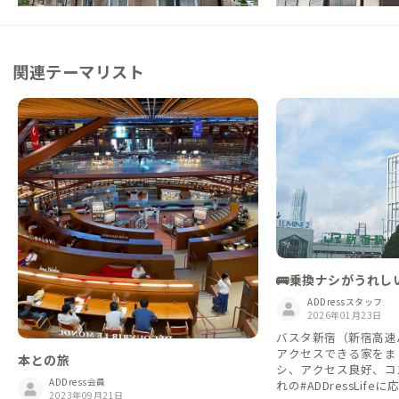
関連テーマリスト
🚌乗換ナシがうれし
ゆく【バスタ新宿編
ADDressスタッフ
2026年01月23日
バスタ新宿（新宿高速
アクセスできる家をま
本との旅
シ、アクセス良好、コ
ADDress会員
れの#ADDressLif
2023年09月21日