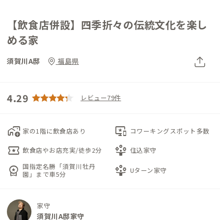
【飲食店併設】四季折々の伝統文化を楽し
める家
須賀川A邸
福島県
4.29
レビュー79件
add_home_work
important_devices
家の1階に飲食店あり
コワーキングスポット多数
local_activity
person_play
飲食店やお店充実/徒歩2分
住込家守
国指定名勝「須賀川牡丹
workspace_premium
person_play
Uターン家守
園」まで車5分
家守
須賀川A邸家守