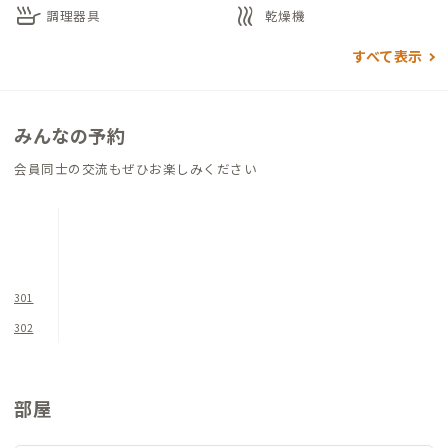
skillet
heat
調理器具
乾燥機
では、BBQをすることも可能ですが、事前に家守に相談をして
ください。
すべて表示
作業場所を変えたいときは須賀川市民交流センターtetteがおす
すめです。五階建ての図書館＋公民館で、中にカフェやラジオ
みんなの予約
局、コンビニなどがある不思議な公共施設ですが、眺めのいい
テラス席や本棚に囲まれたテーブル席での作業がおすすめです。
会員同士の交流もぜひお楽しみください
301
302
部屋