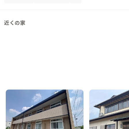
近くの家
郡山C邸
郡山A邸
NEW
福島県
ゲストハウス
福島県
戸建て
【徒歩9分にスーパー】閑静な住宅街のアパ
【郡山駅徒歩14分】
ート個室で気兼ねない滞在
におすすめ！川辺の景
わう家
この家からの距離 10km
この家からの距離 13km