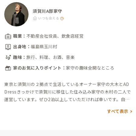
須賀川A邸家守
いつも会える
職業：
不動産会社役員、飲食店経営
出身地：
福島県玉川村
趣味：
旅行、料理、お酒、音楽
家のお気に入りポイント：
家守の趣味全開なところ
東京と須賀川の２拠点で生活しているオーナー家守の大木とAD
Dressきっかけで須賀川に移住した住み込み家守の木村の二人で
運営しています。
ぜひ2泊以上していただければ幸いです。
自己
紹介（大木尭彦）
拠点がある福島県須賀川市の隣、玉川村出身
すべて表示
です。
ブラジルとコロンビアに一年ずつ留学したほど南米が大好
きです。
その他にも音楽とお酒と料理が好きです。
現在は東京在
住ですが、月２回ほど週末は帰っています。
よろしくお願いいた