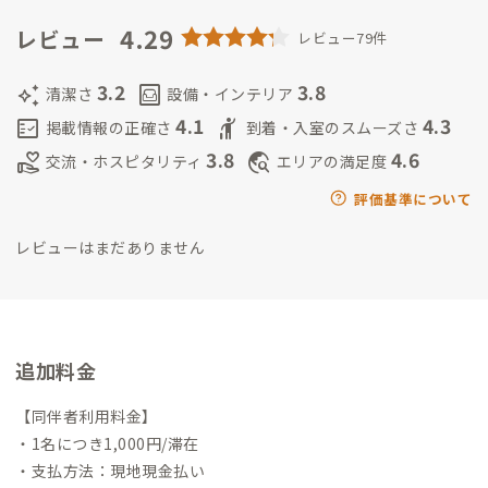
します。
4.29
レビュー
レビュー79件
3.2
3.8
auto_awesome
living
清潔さ
設備・インテリア
4.1
4.3
fact_check
hail
掲載情報の正確さ
到着・入室のスムーズさ
3.8
4.6
volunteer_activism
travel_explore
交流・ホスピタリティ
エリアの満足度
評価基準について
レビューはまだありません
追加料金
【同伴者利用料金】
・1名につき1,000円/滞在
・支払方法：現地現金払い