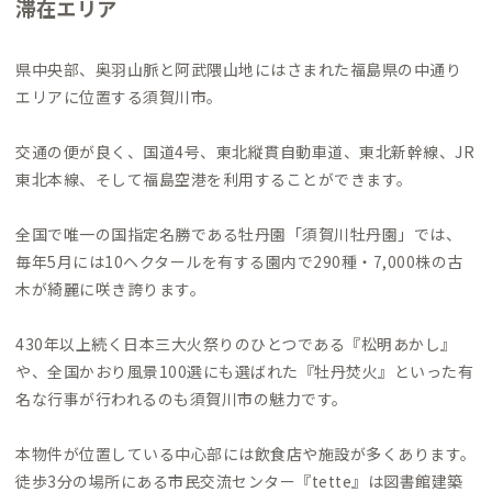
滞在エリア
県中央部、奥羽山脈と阿武隈山地にはさまれた福島県の中通り
エリアに位置する須賀川市。
交通の便が良く、国道4号、東北縦貫自動車道、東北新幹線、JR
東北本線、そして福島空港を利用することができます。
全国で唯一の国指定名勝である牡丹園「須賀川牡丹園」では、
毎年5月には10ヘクタールを有する園内で290種・7,000株の古
木が綺麗に咲き誇ります。
430年以上続く日本三大火祭りのひとつである『松明あかし』
や、全国かおり風景100選にも選ばれた『牡丹焚火』といった有
名な行事が行われるのも須賀川市の魅力です。
本物件が位置している中心部には飲食店や施設が多くあります。
徒歩3分の場所にある市民交流センター『tette』は図書館建築