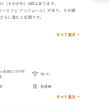
川（すかがわ）A邸はあります。
リーカフェ アンジュール）があり、その横
さらに進むと玄関です。
4畳）、303号室（10畳）の洋室3部屋。各部
すべて表示
作業が可能です。
誌などが置いてあります。リラックスした
ーバルコニーでくつろぐことができます。な
することも可能ですが、事前に家守に相談を
ess会員だけが利
wifi
Wi-Fi
る
heat
センターtetteがおすすめです。五階建て
具
乾燥機
オ局、コンビニなどがある不思議な公共施
すべて表示
囲まれたテーブル席での作業がおすすめで