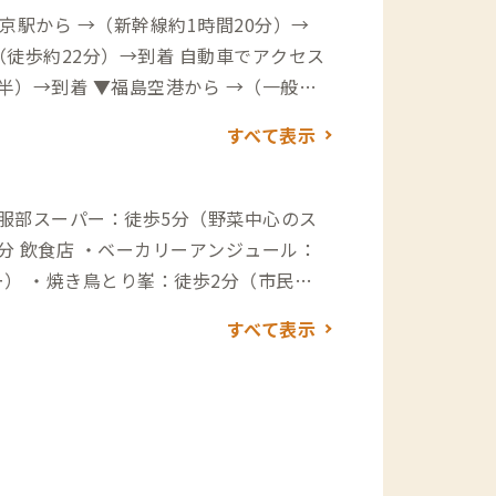
1時間20分）→
半）→到着 ▼福島空港から →（一般道1
道5分）→到着
すべて表示
・服部スーパー：徒歩5分（野菜中心のス
） ・焼き鳥とり峯：徒歩2分（市民な
ンドイッチ専門店穂風：徒歩2分（自家製
すべて表示
の花：徒歩2分（ランチにお勧めの和食屋
しの餅を使った有名な大福屋） 買い物