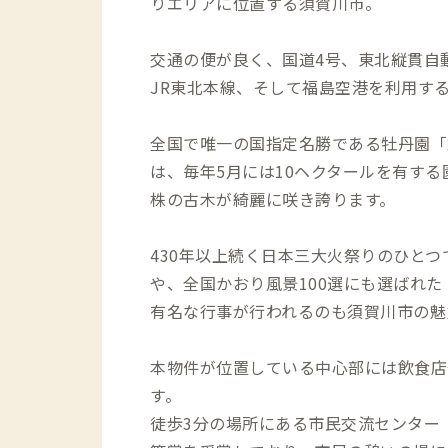
りエリアに位置する須賀川市。
交通の便が良く、国道4号、東北縦貫自
JR東北本線、そして福島空港を利用す
全国で唯一の国指定名勝である牡丹園「
は、毎年5月には10ヘクタールを有する園内
株の古木が綺麗に咲き誇ります。
430年以上続く日本三大火祭りのひと
や、全国かおり風景100選にも選ばれ
有名な行事が行われるのも須賀川市の魅
本物件が位置している中心部には飲食店
す。
徒歩3分の場所にある市民交流センター『t