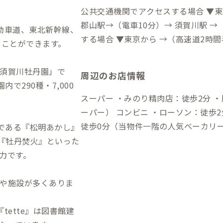
公共交通機関でアクセスする場合 ▼東京駅から →（新幹線約
郡山駅→（電車10分）→ 須賀川駅 →（徒歩約22分）→到着 自動車でアクセス
動車道、東北新幹線、
する場合 ▼東京から →（高速道2時間
ることができます。
5分）→到着 ▼須賀川駅から →（一般
須賀川牡丹園」で
周辺のお店情報
で290種・7,000
スーパー ・みのり精肉店：徒歩2分 
ーパー） コンビニ ・ローソン：徒歩2分 飲食店 ・ベーカリーアンジュール：
徒歩0分（当物件一階の人気ベーカリー
つである『松明あかし』
ら誰でも知ってる老舗居酒屋） ・サ
た『牡丹焚火』といった
パンのサンドイッチ屋） ・四季彩和
力です。
さん） ・豊年餅屋：徒歩2分（添加物な
・イオンタウン須賀川：徒歩20分
や施設が多くありま
ette』は図書館建