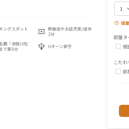
個
キングスポット
飲食店やお店充実/徒歩
local_activity
2分
部屋タ
名勝「須賀川牡
person_play
個
Uターン家守
まで車5分
こだわ
部