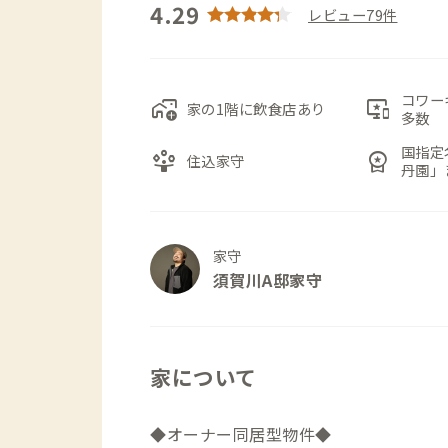
4.29
レビュー79件
コワー
add_home_work
important_devices
家の1階に飲食店あり
多数
国指定
person_play
workspace_premium
住込家守
丹園」
家守
須賀川A邸家守
家について
◆オーナー同居型物件◆