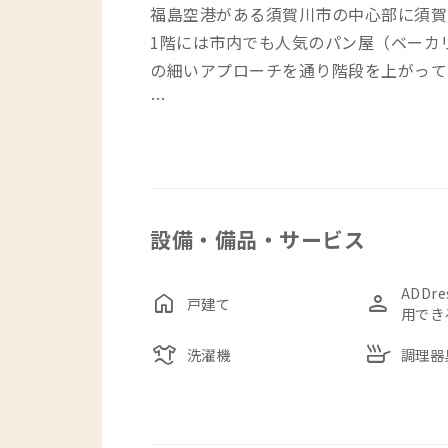
福島空港がある須賀川市の中心部に須賀
1階には市内でも人気のパン屋（ベーカ
の細いアプローチを通り階段を上がって
お部屋は301号室（7畳）、302号室（1
屋には机と椅子が用意されており、PC
リビングには、レコードやアウトドア雑
設備・備品・サービス
い時は畳スペースや、3階にあるインナ
お、インナーバルコニーでは、BBQを
してください。
ADDr
home
person
戸建て
用でき
laundry
skillet
作業場所を変えたいときは須賀川市民交流
洗濯機
調理器
の図書館＋公民館で、中にカフェやラジ
設ですが、眺めのいいテラス席や本棚に
す。