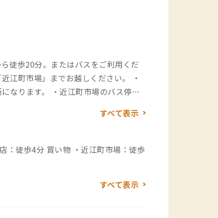
から徒歩20分。またはバスをご利用くだ
所になります。 ・近江町市場のバス停か
り抜けて徒歩約5分です。 ・所要時間：乗車時
すべて表示
インパーキングのご利用をお願いしてお
ングがございます。
 ・近江町市場：徒歩
すべて表示