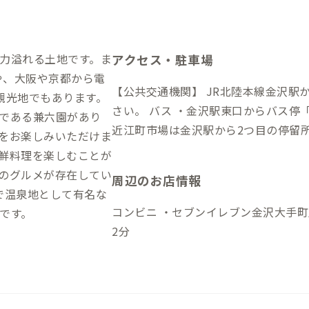
力溢れる土地です。ま
アクセス・駐車場
や、大阪や京都から電
【公共交通機関】 JR北陸本線金沢駅
観光地でもあります。
さい。 バス ・金沢駅東口からバス停「近江町市場」までお越しください。 ・
である兼六園があり
近江町市場は金沢駅から2つ目の停留
をお楽しみいただけま
らLINNAS Kanazawaは市場を通
鮮料理を楽しむことが
間約5分、徒歩5分 ・金額：200円 【車】 ・金沢駅から車で10分 ※当施設は専
のグルメが存在してい
周辺のお店情報
用駐車場の用意がないため、近隣のコ
で温泉地として有名な
ります。近隣に複数ヵ所コインパーキ
コンビニ ・セブンイレブン金沢大手町店：徒歩4分 買い物
です。
2分