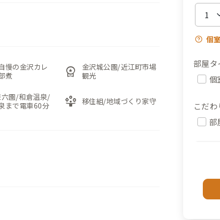
個
部屋タ
自慢の金沢カレ
金沢城公園/近江町市場
workspace_premium
部煮
観光
個
兼六園/和倉温泉/
person_play
移住組/地域づくり家守
こだわ
泉まで電車60分
部