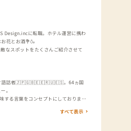
Design.incに転職。ホテル運営に携わ
花とお酒💐🍶
素敵なスポットをたくさんご紹介させて
🇯🇵🇬🇧🇪🇪🇷🇺🇪🇸。64ヵ国
ヒー。
意味する言葉をコンセプトにしておりま
ています。金沢での暮らしを金沢A邸を拠
すべて表示