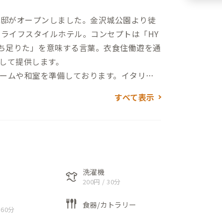
た金沢A邸がオープンしました。金沢城公園より徒
るライフスタイルホテル。コンセプトは「HY
満ち足りた」を意味する言葉。衣食住働遊を通
して提供します。
ームや和室を準備しております。イタリア
チンにフィットネスを備えております。ま
すべて表示
有しており、これらを貸し切って利用する
クとしてのお部屋のご利用も承ることがで
洗濯機
laundry
200円 / 30分
flatware
食器/カトラリー
 60分