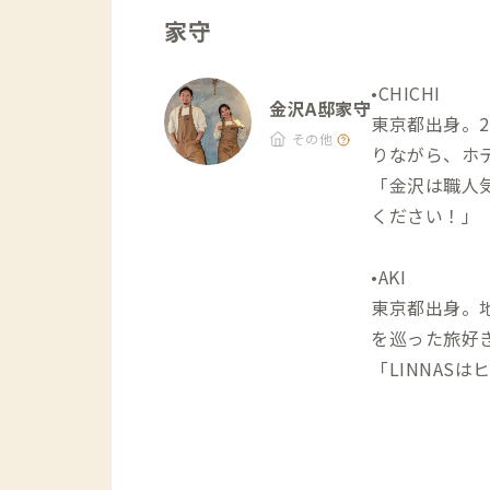
家守
•CHICHI
金沢A邸家守
東京都出身。2
その他
りながら、ホ
「金沢は職人
ください！」
•AKI
東京都出身。地域の
を巡った旅好
「LINNA
す。また、Yo
点にお楽しみ