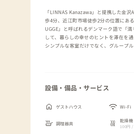
「LINNAS Kanazawa」と提携し
歩4分、近江町市場徒歩2分の位置にあ
UGGE」と呼ばれるデンマーク語で「
して、暮らしの幸せのヒントを滞在を通
シンプルな客室だけでなく、グループル
ンレストランや、共用のラウンジ、キッ
た、プライベートサウナやジャグジーを
ことも可能です。その他には、テレワー
きます。
設備・備品・サービス
home
wifi
ゲストハウス
Wi-Fi
乾燥機
skillet
heat
調理器具
100円 /