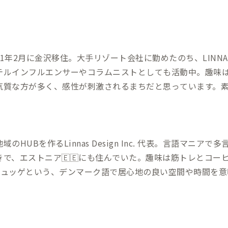
1年2月に金沢移住。大手リゾート会社に勤めたのち、LINNAS 
テルインフルエンサーやコラムニストとしても活動中。趣味はお
気質な方が多く、感性が刺激されるまちだと思っています。
HUBを作るLinnas Design Inc. 代表。言語マニアで多言語話者
きで、エストニア🇪🇪にも住んでいた。趣味は筋トレとコー
Sはヒュッゲという、デンマーク語で居心地の良い空間や時間を
utubeチャンネルで街の情報発信と地域との関係づくりをし
ください！」