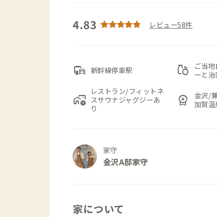
4.83
レビュー58件
ご当地
commute
grocery
新幹線停車駅
ーと治
レストラン/フィットネ
金沢/
add_home_work
workspace_premium
スサウナジャグジーあ
加賀温
り
家守
金沢A邸家守
家について