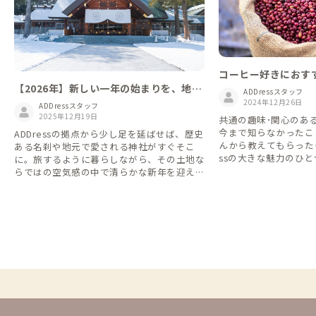
コーヒー好きにおす
【2026年】新しい一年の始まりを、地域
ADDressスタッフ
の氏神様への挨拶から🎠
2024年12月26日
ADDressスタッフ
2025年12月19日
共通の趣味･関心のあ
今まで知らなかったこ
ADDressの拠点から少し足を延ばせば、歴史
んから教えてもらったり
ある名刹や地元で愛される神社がすぐそこ
ssの大きな魅力のひ
に。旅するように暮らしながら、その土地な
か。 僕はコーヒーが
らではの空気感の中で清らかな新年を迎えま
ーヒーが好きな方にぜ
せんか。
をリストにしました。