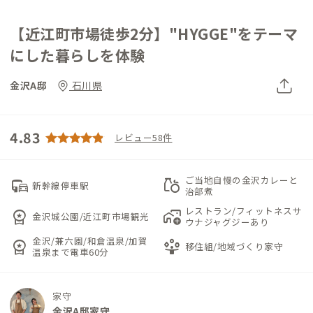
【近江町市場徒歩2分】"HYGGE"をテーマ
にした暮らしを体験
金沢A邸
石川県
4.83
レビュー58件
ご当地自慢の金沢カレーと
commute
grocery
新幹線停車駅
治部煮
レストラン/フィットネスサ
workspace_premium
add_home_work
金沢城公園/近江町市場観光
ウナジャグジーあり
金沢/兼六園/和倉温泉/加賀
workspace_premium
person_play
移住組/地域づくり家守
温泉まで電車60分
家守
金沢A邸家守