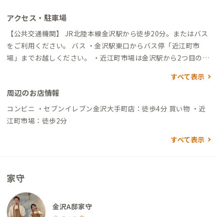
アクセス・駐車場
【公共交通機関】 JR北陸本線金沢駅から徒歩20分。またはバス
をご利用ください。 バス ・金沢駅東口からバス停「近江町市
場」までお越しください。 ・近江町市場は金沢駅から2つ目の停
留所になります。 ・近江町市場のバス停からLINNAS Kanazaw
すべて表示
aは市場を通り抜けて徒歩約5分です。 ・所要時間：乗車時間約5
周辺のお店情報
分、徒歩5分 ・金額：200円 【車】 ・金沢駅から車で10分 ※当
施設は専用駐車場の用意がないため、近隣のコインパーキング
コンビニ ・セブンイレブン金沢大手町店：徒歩4分 買い物 ・近
のご利用をお願いしております。近隣に複数ヵ所コインパーキン
江町市場：徒歩2分
グがございます。
すべて表示
家守
金沢A邸家守