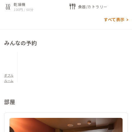
乾燥機
heat
flatware
食器/カトラリー
100円 / 60分
すべて表示
みんなの予約
ダブル
ルーム
部屋