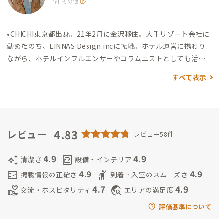
その他
•CHICHI
東京都出身。21年2月に金沢移住。大手リゾート会社に
勤めたのち、LINNAS Design.incに転職。ホテル運営に携わり
ながら、ホテルインフルエンサーやコラムニストとしても活動
中。趣味はお花とお酒💐🍶
「金沢は職人気質な方が多く、感性
すべて表示
が刺激されるまちだと思っています。素敵なスポットをたくさん
ご紹介させてください！」
•AKI
東京都出身。地域のHUBを作るL
innas Design Inc. 代表。言語マニアで多言語話者🇯🇵🇬🇧🇪🇪
🇷🇺🇪🇸。64ヵ国を巡った旅好きで、エストニア🇪🇪にも住ん
でいた。趣味は筋トレとコーヒー。
4.83
「LINNASはヒュッゲとい
レビュー
レビュー58件
う、デンマーク語で居心地の良い空間や時間を意味する言葉を
コンセプトにしております。また、Youtubeチャンネルで街の情
4.9
4.9
auto_awesome
living
清潔さ
設備・インテリア
報発信と地域との関係づくりをしています。金沢での暮らしを金
4.9
4.9
fact_check
hail
掲載情報の正確さ
到着・入室のスムーズさ
沢A邸を拠点にお楽しみください！」
4.7
4.9
volunteer_activism
travel_explore
交流・ホスピタリティ
エリアの満足度
評価基準について