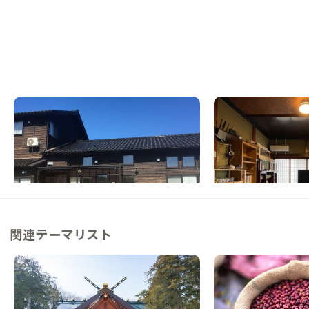
氷見A邸
氷見C邸
富山県
ゲストハウス
富山県
シェアハウス
【カフェ併設】大自然の中で非日常な時間を
【駅徒歩4分】遊び心
び場
この家からの距離 37km
この家からの距離 42km
関連テーマリスト