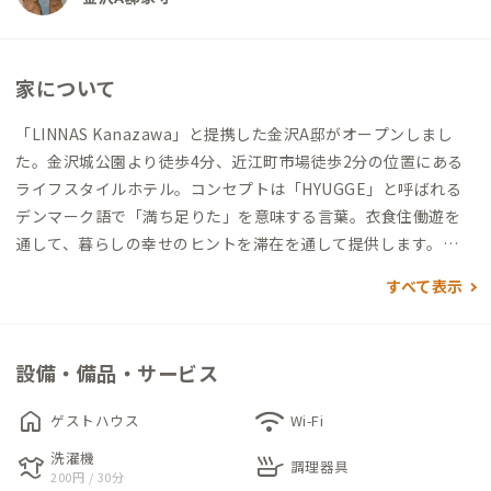
家について
「LINNAS Kanazawa」と提携した金沢A邸がオープンしまし
た。金沢城公園より徒歩4分、近江町市場徒歩2分の位置にある
ライフスタイルホテル。コンセプトは「HYUGGE」と呼ばれる
デンマーク語で「満ち足りた」を意味する言葉。衣食住働遊を
通して、暮らしの幸せのヒントを滞在を通して提供します。
シンプルな客室だけでなく、グループルームや和室を準備して
すべて表示
おります。イタリアンレストランや、共用のラウンジ、キッチン
にフィットネスを備えております。また、プライベートサウナや
ジャグジーを有しており、これらを貸し切って利用することも可
設備・備品・サービス
能です。その他には、テレワークとしてのお部屋のご利用も承る
ことができます。
home
wifi
ゲストハウス
Wi-Fi
洗濯機
laundry
skillet
調理器具
200円 / 30分