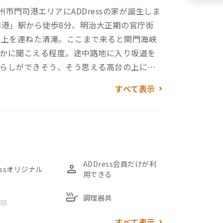
市門司港エリアにADDressの家が誕生しま
司港」駅から徒歩8分、明治大正期の官庁街
以上を連ねた清滝。ここまで来ると関門海峡
かに聞こえる程度。途中路地に入り坂道を
らしができそう、そう思える高台の上に建
すべて表示
物だとわかる趣きのある古い外観。それも
して営業されていたそうで、それを全オーナ
てきたとのこと。ところどころにある昔な
じさせます。前オーナーは元陶芸家という
が残っており、当時の装いを感じさせま
ADDress会員だけが利
person
essオリジナル
用できる
ているゆったりとしたつくり。畳の間の横
skillet
調理器具
 回
すべて表示