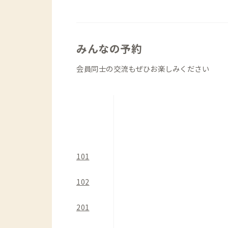
周辺には、徒歩圏内で、個人経営の人気
あり、気分転換がてら周辺を散策してみ
徒歩圏内の大型スーパーへの買い出しも
みんなの予約
で使いやすく、本格的な調理も可能なの
す。
会員同士の交流もぜひお楽しみください
101
102
201