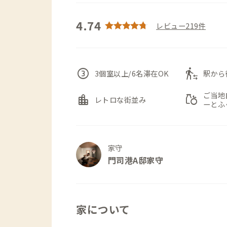
4.74
レビュー219件
counter_3
transfer_within_a_station
3個室以上/6名滞在OK
駅から
ご当地
location_city
grocery
レトロな街並み
ーとふ
家守
門司港A邸家守
家について