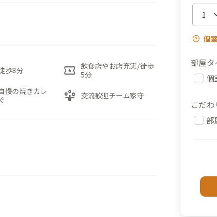
個
部屋タ
飲食店やお店充実/徒歩
local_activity
徒歩8分
5分
個
自慢の焼きカレ
person_play
交流歓迎チーム家守
ぐ
こだわ
部