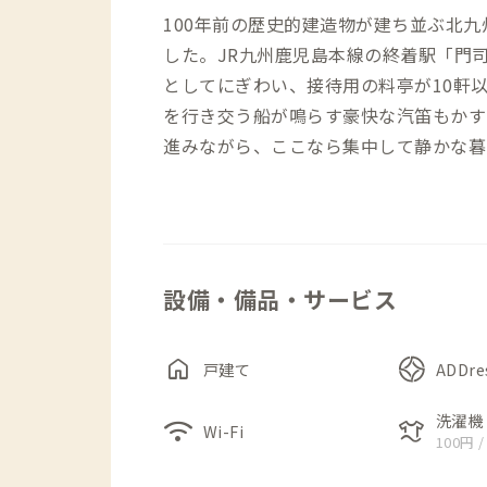
100年前の歴史的建造物が建ち並ぶ北九州
した。JR九州鹿児島本線の終着駅「門
としてにぎわい、接待用の料亭が10軒
を行き交う船が鳴らす豪快な汽笛もかす
進みながら、ここなら集中して静かな暮
つ家です。
まず目に入るのは、いかにも一昔前の建
そのはず、ここは昭和20年代は旅館と
設備・備品・サービス
ーが改修しながら現在まで大切に使われ
がらの在来工法の軸組みにその様子を感
こともあり、建物のあちこちに陶芸作品
home
戸建て
ADDr
す。
ダイニングとリビングは別々に設けられ
洗濯機
wifi
laundry
Wi-Fi
100円 /
には、一枚板のテーブルがあります。