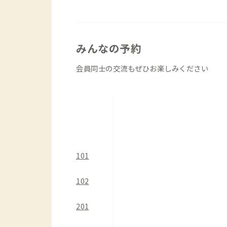
周辺には、徒歩圏内で、個人経営の人気
あり、気分転換がてら周辺を散策してみ
徒歩圏内の大型スーパーへの買い出しも
みんなの予約
で使いやすく、本格的な調理も可能なの
す。
会員同士の交流もぜひお楽しみください
101
102
201