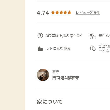
4.74
レビュー219件
counter_3
transfer_within_a_station
3個室以上/6名滞在OK
駅から
ご当地
location_city
grocery
レトロな街並み
ーとふ
家守
門司港A邸家守
家について