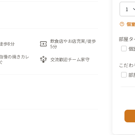
個
部屋タ
飲食店やお店充実/徒歩
local_activity
徒歩8分
5分
個
自慢の焼きカレ
person_play
交流歓迎チーム家守
ぐ
こだわ
部