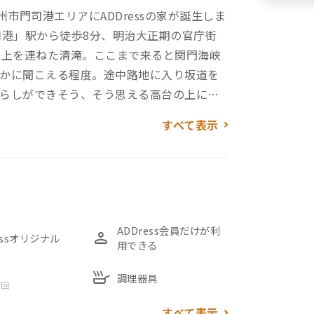
市門司港エリアにADDressの家が誕生しま
司港」駅から徒歩8分、明治大正期の官庁街
以上を連ねた清滝。ここまで来ると関門海峡
かに聞こえる程度。途中路地に入り坂道を
らしができそう、そう思える高台の上に建
すべて表示
物だとわかる趣きのある古い外観。それも
して営業されていたそうで、それを全オーナ
てきたとのこと。ところどころにある昔な
じさせます。前オーナーは元陶芸家という
が残っており、当時の装いを感じさせま
ADDress会員だけが利
person
essオリジナル
用できる
ているゆったりとしたつくり。畳の間の横
skillet
調理器具
 回
すべて表示