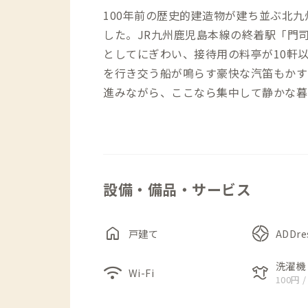
100年前の歴史的建造物が建ち並ぶ北九州
した。JR九州鹿児島本線の終着駅「門
としてにぎわい、接待用の料亭が10軒
を行き交う船が鳴らす豪快な汽笛もかす
進みながら、ここなら集中して静かな暮
つ家です。
まず目に入るのは、いかにも一昔前の建
そのはず、ここは昭和20年代は旅館と
設備・備品・サービス
ーが改修しながら現在まで大切に使われ
がらの在来工法の軸組みにその様子を感
こともあり、建物のあちこちに陶芸作品
home
戸建て
ADDr
す。
ダイニングとリビングは別々に設けられ
洗濯機
wifi
laundry
Wi-Fi
100円 /
には、一枚板のテーブルがあります。