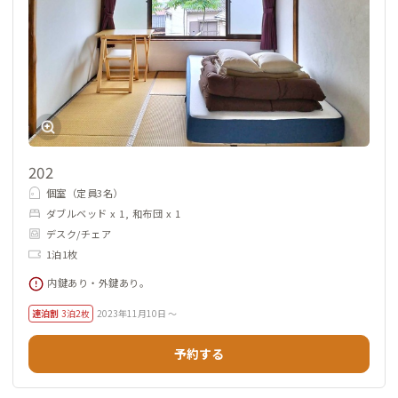
202
個室（定員3名）
ダブルベッド x 1, 和布団 x 1
デスク/チェア
1泊1枚
内鍵あり・外鍵あり。
連泊割
3泊2枚
2023年11月10日 ～
予約する