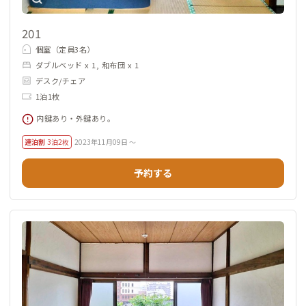
201
個室（定員3名）
ダブルベッド x 1, 和布団 x 1
デスク/チェア
1泊1枚
内鍵あり・外鍵あり。
連泊割
3泊2枚
2023年11月09日 ～
予約する