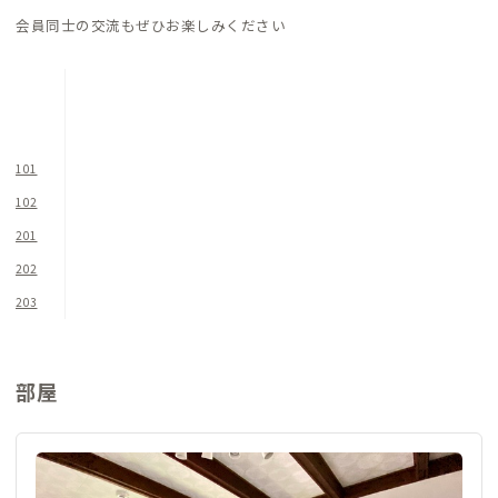
もおすすめです。外食に疲れたら、徒歩圏内の大型スーパーへの
会員同士の交流もぜひお楽しみください
買い出しもおすすめ。備え付けのキッチンは広く綺麗で使いや
すく、本格的な調理も可能なので、買い物が楽しくなること請け
合いです。
101
102
201
202
203
部屋