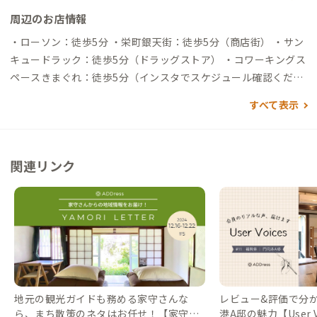
周辺のお店情報
・ローソン：徒歩5分 ・栄町銀天街：徒歩5分（商店街） ・サン
キュードラック：徒歩5分（ドラッグストア） ・コワーキングス
ペースきまぐれ：徒歩5分（インスタでスケジュール確認くださ
い） ・ハローデイ：徒歩6分（スーパー） ※その他徒歩圏内に
すべて表示
飲食店、観光エリア多数 おススメのお店情報や、地域のゴミ捨
て場所、スーパーをコメント付きで随時更新していますので、
ぜひご覧いただければと思います。（GoogleMaps）
https://
関連リンク
maps.app.goo.gl/L58Lkwgouw561PgD6
地元の観光ガイドも務める家守さんな
レビュー&評価で分かる
ら、まち散策のネタはお任せ！【家守さ
港A邸の魅力【User Vo