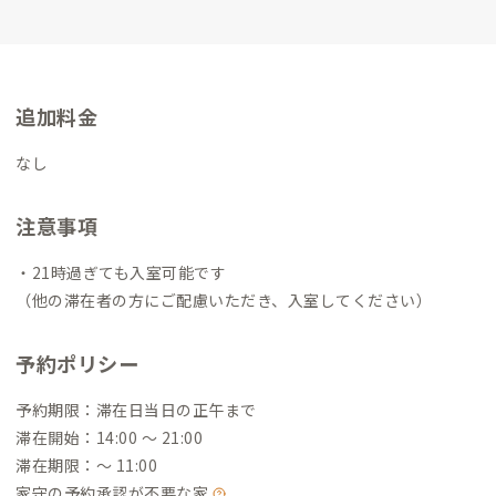
お願いします～！✨
カフェSHIKI（四稀）の営業日は以下よりご
覧ください☕
https://www.instagram.com/shiki.mojiko/
◾️街
守
■紹介構文
今回新しく街守のメンバーとなりました北九州市
立大学地域創生学群小林ゼミです。私たちは全９つのプロジェク
追加料金
トに分かれて教育・音楽・交通・空間・観光・建物の様々な分
野で地域の皆さんと協力をしながらその地域ならではの魅力の
なし
発信やにぎわいの創出につながる活動をしています。
私たちと一
緒に企画を考えたり、地域のイベントやボランティアに参加をし
注意事項
たりするなど、様々な交流を通して門司港、北九州の歴史・暮ら
しについて興味を持ち、何度も足を運んで頂けると嬉しいです。
・21時過ぎても入室可能です
宜しくお願い致します！
（他の滞在者の方にご配慮いただき、入室してください）
予約ポリシー
予約期限：滞在日当日の正午まで
滞在開始：14:00 〜 21:00
滞在期限：〜 11:00
家守の予約承認が不要な家