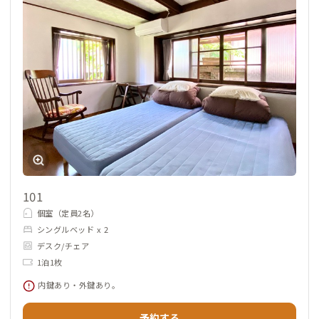
101
個室（定員2名）
シングルベッド x 2
デスク/チェア
1泊1枚
内鍵あり・外鍵あり。
予約する