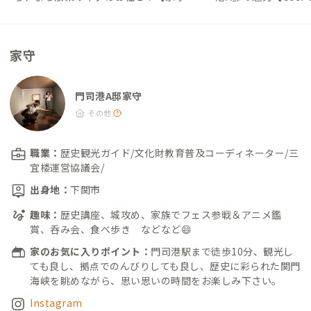
んからの地域情報 #5】｜#ADDressLife
DressLife（アド
（アドレスライフ）
家守
門司港A邸家守
その他
職業：
歴史観光ガイド/文化財教育普及コーディネーター/三
宜楼運営協議会/
出身地：
下関市
趣味：
歴史講座、城攻め、家族でフェス参戦＆アニメ鑑
賞、呑み会、食べ歩き などなど😄
家のお気に入りポイント：
門司港駅まで徒歩10分、観光し
ても良し、拠点でのんびりしても良し、歴史に彩られた関門
海峡を眺めながら、思い思いの時間をお楽しみ下さい。
Instagram