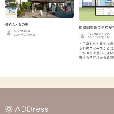
条件AとBの家
間取図を見て予約が
ADDress会員
ADDressスタッフ
2024年10月06日
2024年04月24日
・子連れだと声や物音
ら共有スペースから離
・水回りは近い／遠い
着する予定だから玄関
・Web会議が多くな
な個室を希望してる 予約前に知っておける
とうれしい、という声
図」の掲載を開始して
だいた家守さん、あり
会員の皆さんの選択肢
のにしていけますと何よりで
大予定です！