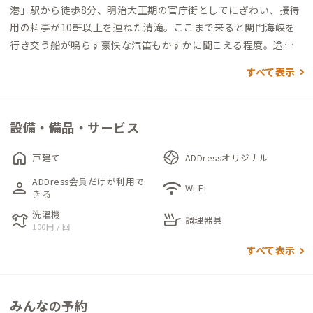
港」駅から徒歩8分、明治大正期の官庁街としてにぎわい、接待
用の料亭が10軒以上を連ねた清滝。ここまで来ると関門海峡を
行き交う船が鳴らす豪快な汽笛もかすかに聞こえる程度。途中
路地に入り坂道を進みながら、ここなら集中して静かな暮らし
すべて表示
ができそう、そう思える高台の上に建つ家です。
まず目に入るのは、いかにも一昔前の建物だとわかる趣きのあ
設備・備品・サービス
る古い外観。それもそのはず、ここは昭和20年代は旅館として
営業されていたそうで、それを全オーナーが改修しながら現在ま
home
戸建て
ADDressオリジナル
で大切に使われてきたとのこと。ところどころにある昔ながら
ADDress会員だけが利用で
person
wifi
の在来工法の軸組みにその様子を感じさせます。前オーナーは元
Wi-Fi
きる
陶芸家ということもあり、建物のあちこちに陶芸作品が残ってお
洗濯機
laundry
skillet
り、当時の装いを感じさせます。
調理器具
100円 / 回
ダイニングとリビングは別々に設けられているゆったりとした
すべて表示
つくり。畳の間の横には、一枚板のテーブルがあります。
周辺には、徒歩圏内で、個人経営の人気のカフェや、人情味あふ
みんなの予約
れる飲食店が多数あり、気分転換がてら周辺を散策してみること