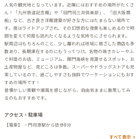
人気の観光地となっています。近隣にはおすすめの場所がたくさ
ん！「九州鉄道記念館」や「旧門司三井倶楽部」、「旧大阪商
船」など、古き良き洋館建築が好きな方にはたまらない場所で
す。夜はライトアップされ、その幻想的な夜景も楽しめるので時
間を変えて何度も訪れたくなるような気持ちにさせられます。
駅周辺はもちろんのこと、少し離れれば地域に根ざした商店も多
数あり、長期滞在するのにもうってつけ。名物の焼きカレーやふ
ぐ料理のお店、ミュージアム、関門海峡を見渡せるスポット、お
土産物屋など、見どころは多数。スーパーやドラッグストアも充
実しているので、過ごしやすさも抜群でワーケーションにもおす
すめの場所です！
昔懐かしい景観や潮風を感じながら、自由気ままに散策してみ
るのもおすすめです。
アクセス・駐車場
【電車】 ・門司港駅から徒歩8分
すべて表示