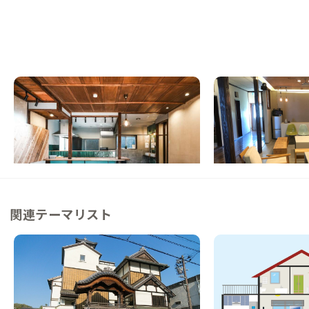
下関B邸
下関A邸
山口県
ゲストハウス
山口県
シェアハウス
【下関駅徒歩7分】港町の路地奥でまちに混
【本州最西端の港町】
ざる暮らし
アハウス
この家からの距離 3km
この家からの距離 4km
関連テーマリスト