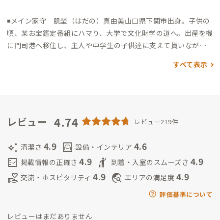
◾️メイン家守 肌埜（はだの）真由美
山口県下関市出身。
子供の
頃、某お宝鑑定番組にハマり、大学で文化財学の道へ。
出産を機
に門司港へ移住し、主人や中学生の子供達に支えて貰いなが
ら、
人生の半分以上を捧げたブライダル業界の経験を活かし、
すべて表示
歴史講座や観光ガイドなど、地域のまちづくりに励んでいます。
ご希望頂けましたら、旅がより楽しめるような歴史講座、北九
州のディープな歴史から美味しいラーメン屋さんまで、なんでも
ご紹介させて頂きます（笑）
100年前は日本で1番アツい街だっ
た門司港。路地裏の隠れ家で、お待ちしております🎵
4.74
◼️サブ家守
レビュー
レビュー219件
（夫）
隙を見て登場。拠点管理を手伝ってくれています😄
◼️サブ
家守 ｜株式会社DECORATE COMPANY 岩本成矢
門司港A邸の初
4.9
4.6
auto_awesome
living
清潔さ
設備・インテリア
代家守を務めていた成矢です！2023年11月に家守を退任し肌埜
4.9
4.9
fact_check
hail
掲載情報の正確さ
到着・入室のスムーズさ
夫妻に引き継がせていただきましたが、この度サブ家守として
4.9
4.9
volunteer_activism
travel_explore
交流・ホスピタリティ
エリアの満足度
復活しました！
門司港Ａ邸の隣にあるカフェSHIKI（四稀）の経
営と、マーケティングパートナー事業をしております。カフェの
評価基準について
の2階を事務所にしていて岩本は門司港住まいなので、飲みのお
レビューはまだありません
誘いなどありましたらご連絡いただけたらと思います。よろしく