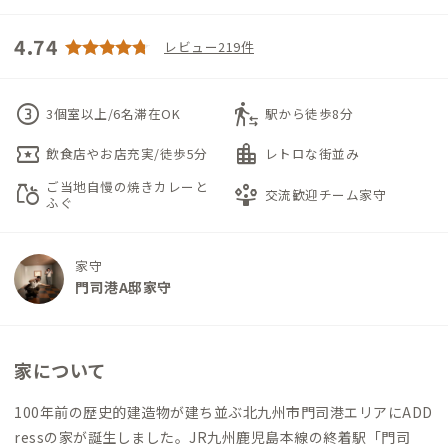
4.74
レビュー219件
counter_3
transfer_within_a_station
3個室以上/6名滞在OK
駅から徒歩8分
local_activity
location_city
飲食店やお店充実/徒歩5分
レトロな街並み
ご当地自慢の焼きカレーと
grocery
person_play
交流歓迎チーム家守
ふぐ
家守
門司港A邸家守
家について
100年前の歴史的建造物が建ち並ぶ北九州市門司港エリアにADD
ressの家が誕生しました。JR九州鹿児島本線の終着駅「門司