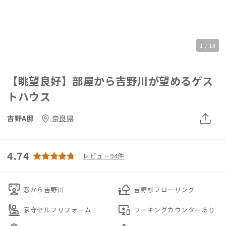
1 / 18
【眺望良好】部屋から吉野川が望めるゲス
トハウス
吉野A邸
奈良県
4.74
レビュー94件
interactive_space
nature_people
窓から吉野川
吉野杉フローリング
person_raised_hand
important_devices
家守セルフリフォーム
ワーキングカウンターあり