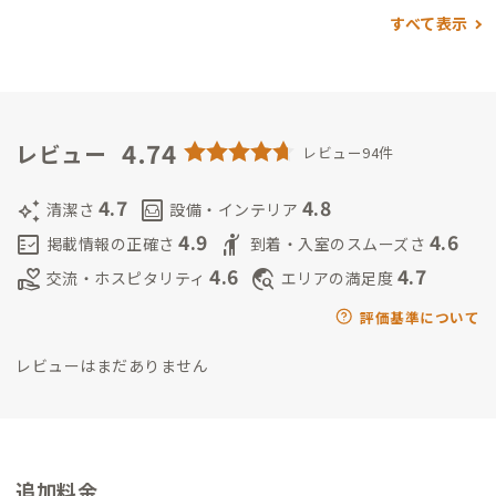
空⭐️部部長
永島春香
2025年から新たに家守🦎に
明るいキャラで
すべて表示
英語が話せて好奇心旺盛デス！ぜひ出会いがありますように
4.74
レビュー
レビュー94件
4.7
4.8
auto_awesome
living
清潔さ
設備・インテリア
4.9
4.6
fact_check
hail
掲載情報の正確さ
到着・入室のスムーズさ
4.6
4.7
volunteer_activism
travel_explore
交流・ホスピタリティ
エリアの満足度
評価基準について
レビューはまだありません
追加料金