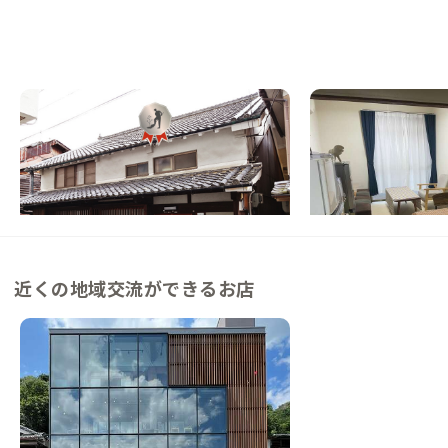
吉野B邸
柏原A邸
奈良県
ゲストハウス
大阪府
戸建て
【吉野川まで徒歩3分】桜の名所にある築10
【もう、すべらせない
0年の古民家
龍田古道の町で川と街
この家からの距離 0km
この家からの距離 27km
近くの地域交流ができるお店