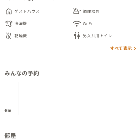
home
skillet
ゲストハウス
調理器具
laundry
wifi
洗濯機
Wi-Fi
heat
wc
乾燥機
男女共用トイレ
すべて表示
みんなの予約
個室
部屋