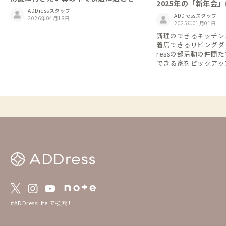
2025年の「新年会
家
ADDressスタッフ
集！ADDress部
ADDressスタッフ
2026年04月18日
間と企画しませんか
2025年01月01日
調理のできるキッチン
着席できるリビングダ
ressの部活動の仲間
できる家をピックアップ
や仲間たちとの「新年
家を取り上げてみまし
物件での同時予約で複
も含まれます）。 ADDressの部活動にまだ
参加していない会員さ
活動一覧」から趣味趣
みて、この機会に入会
ょうか？ 📢部活動一覧と入部（エントリ
ー）方法⬇️ https://addr
e/31be6ff11f8b4700
#ADDressLife で検索！