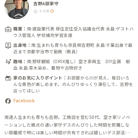
吉野A邸家守
その他
職業：
南:建設業代表 移住定住受入協議会代表 永島:ゲストハ
ウス管理人 学校補充学習支援
出身地：
南:生まれも育ちも奈良県吉野町 永島:千葉出身で最
近まで京都宇治市で勤務（教員）
趣味：
南:野球観戦（ORIX推し）空き家再生 DIY企画 献
血 永島:草木染め、着物や古物好き
家のお気に入りポイント：
お部屋から川が見え、毎日いろ
んな景色が楽しめます。のんびりゆっくり滞在して、吉野を
巡ってほしい
Facebook
南達人
生まれも育ちも吉野。工務店を営む50代、空き家リノベ
ーションした拠点の通い家守デス
のんびりした時間を邪魔しな
い距離感で
時には楽しい時間が共有できれば嬉しいデス
部活:星