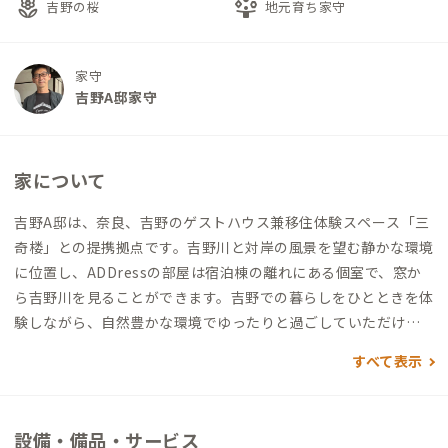
local_florist
person_play
吉野の桜
地元育ち家守
家守
吉野A邸家守
家について
吉野A邸は、奈良、吉野のゲストハウス兼移住体験スペース「三
奇楼」との提携拠点です。吉野川と対岸の風景を望む静かな環境
に位置し、ADDressの部屋は宿泊棟の離れにある個室で、窓か
ら吉野川を見ることができます。吉野での暮らしをひとときを体
験しながら、自然豊かな環境でゆったりと過ごしていただけれ
ばと思います。吉野杉のフローリングが足触り良く気持ちがいい
すべて表示
です。隣接するワーキングカウンターでリモートワークも可能で
す。
設備・備品・サービス