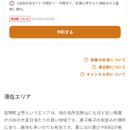
【追加料金あり】内鍵あり・外鍵あり。部屋は家守より連絡又は入室
時に案内。
連泊割
3泊2枚
2024年05月20日 ～
予約する
部屋の定員について
連泊割について
キャンセル料について
滞在エリア
吉野町上市というエリアは、桜の名所吉野山にもほど近い南面
が川向の大変日当たりの良い地域です。連子格子の街並みが随所
にあり、路地も多いのでも有名です。夏には川遊びやBBQが楽