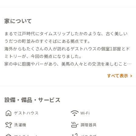
家について
まるで江戸時代にタイムスリップしたかのような、古く美しい
うだつの町並みのすぐそばにある拠点です。
海外からもたくさんの人が訪れるゲストハウスの個室1部屋とド
ミトリーが、今回の拠点になりました。
家の中に庭園やバーがあり、美馬の人々との交流を楽しむことが
できます。
すべて表示
設備・備品・サービス
home
wifi
ゲストハウス
Wi-Fi
laundry
skillet
洗濯機
調理器具