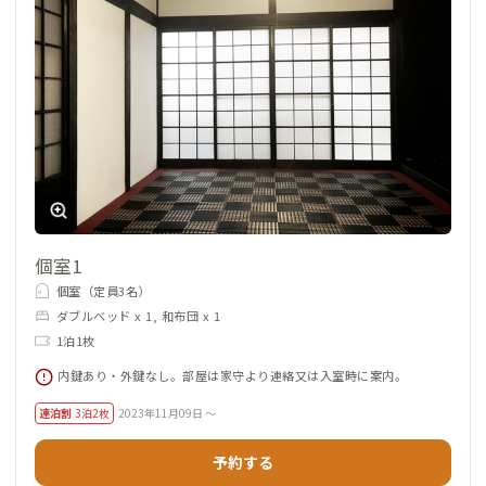
個室1
個室（定員3名）
ダブルベッド x 1, 和布団 x 1
1泊1枚
内鍵あり・外鍵なし。部屋は家守より連絡又は入室時に案内。
連泊割
3泊2枚
2023年11月09日 ～
予約する