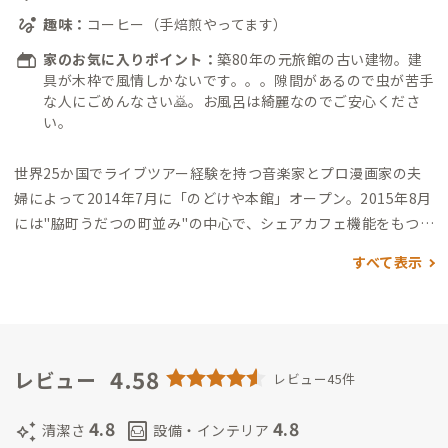
趣味：
コーヒー（手焙煎やってます）
家のお気に入りポイント：
築80年の元旅館の古い建物。建
具が木枠で風情しかないです。。。隙間があるので虫が苦手
な人にごめんなさい🙇。お風呂は綺麗なのでご安心くださ
い。
世界25か国でライブツアー経験を持つ音楽家とプロ漫画家の夫
婦によって2014年7月に「のどけや本館」オープン。
2015年8月
には"脇町うだつの町並み"の中心で、シェアカフェ機能をもつ2
号店「のどけや別館」オープン。世界中から集まる個性豊かなゲ
すべて表示
ストたちと、町並みの歴史が織りなす独特な空気感が、旅人にと
って唯一無二の体験を提供しています。バックパッカー、カップ
ル、ファミリーはもちろん、アーティストやクリエイター、ス
タートアップの経営者たちが集い、国境や文化を超えた交流が
日常的に生まれる空間です。
4.58
●のどけやの魅力ポイント
１, 世界
レビュー
レビュー45件
と繋がるローカル体験
脇町の伝統的な町並みと、世界中のゲス
トが織りなす多文化交流。異なるバックグラウンドを持つ人々
4.8
4.8
auto_awesome
living
清潔さ
設備・インテリア