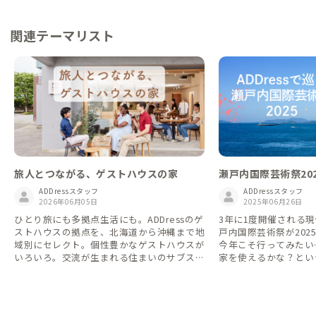
関連テーマリスト
旅人とつながる、ゲストハウスの家
瀬戸内国際芸術祭202
Dressの家
ADDressスタッフ
ADDressスタッフ
2026年06月05日
2025年06月26日
ひとり旅にも多拠点生活にも。ADDressのゲ
3年に1度開催される
ストハウスの拠点を、北海道から沖縄まで地
戸内国際芸術祭が202
域別にセレクト。個性豊かなゲストハウスが
今年こそ行ってみたい…
いろいろ。交流が生まれる住まいのサブスク
家を使えるかな？とい
で、旅するように暮らす拠点が見つかりま
テーマリストの作成を思い
す。
Dressのいいところ
る「家守(やもり)」
ら、地域のお話を聞い