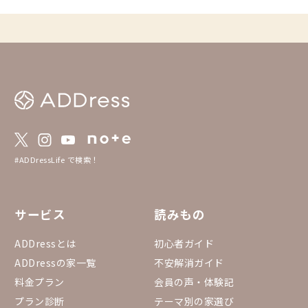
りをできたりするかも
国際芸術祭2025に行
探しに悩んでいる方は
会場がとっても広いこと
家でお得に長期滞在し
いいですよね。アクセ
ではありませんが、近
ち寄りたい家も含めてみました。
mapに落とし込んだAD
ください🙌 https://ww
s/d/u/1/viewer?hl=ja
76%2C134.51190108
UzwhGmqPfllWRsw-b
#ADDressLife で検索！
サービス
読みもの
ADDressとは
初心者ガイド
ADDressの家一覧
不安解消ガイド
料金プラン
会員の声・体験記
プラン診断
テーマ別の家選び