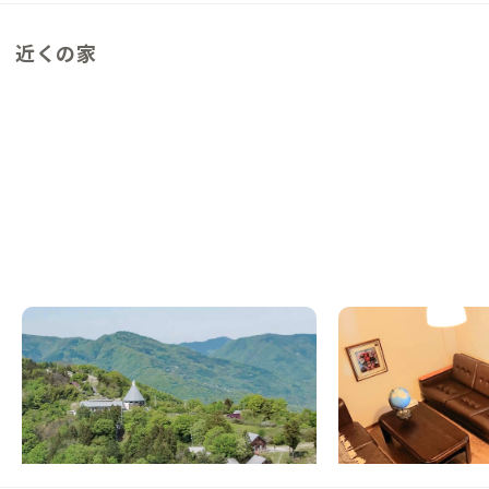
近くの家
美馬D邸
高松A邸
徳島県
ホテル/旅館
香川県
その他
【まるっと貸切専用】空と山並みに包まれる
【駅徒歩20分】田園
天空の丘で静けさに浸る暮らし
先鋭的な家
この家からの距離 3km
この家からの距離 26km