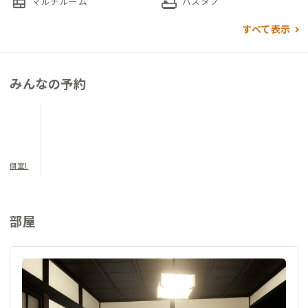
nest_multi_room
bathtub
マルチルーム
バスタブ
すべて表示
みんなの予約
個室1
部屋