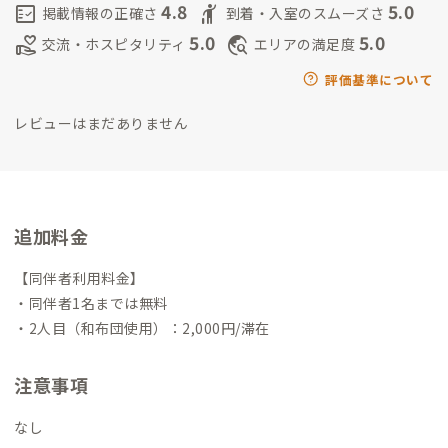
と、自然体で会話が弾む心地よさがここにはあります。
２.音楽
4.8
5.0
fact_check
hail
掲載情報の正確さ
到着・入室のスムーズさ
とアートが溶け込む日常
オーナー夫婦のバックグラウンドを
5.0
5.0
volunteer_activism
travel_explore
交流・ホスピタリティ
エリアの満足度
活かした環境。滞在中に様々なアートに触れる機会があります。
３, のどけや本館併設サウナ
のどけや本館には、心身を深く癒す
評価基準について
ためのプライベートサウナを併設。歴史ある町並みの中で、静寂
レビューはまだありません
に包まれながらじっくりと温まり、整う贅沢な時間を実施タイミ
ング次第でお楽しみいただけます。（不定期開催）
４,町全体が
「体験」の舞台
のどけやは宿としてだけでなく、夫婦で運営
している法人で管理するうだつの町並みの5物件全体をフィール
ドとした体験型拠点。地元の祭りや食文化、アートイベントへ
追加料金
の参加を通して、深く地域に溶け込む旅が可能です。
５,気取ら
ない温かさと、自由な空間
それぞれ異なる魅力を持つ古民家。
【同伴者利用料金】
どこか懐かしく、でも新しい、そんな居心地の良さが広がって
・同伴者1名までは無料
います。ゲスト同士の交流も自然に生まれる設計で、まるで「も
・2人目（和布団使用）：2,000円/滞在
うひとつの家」のように過ごせます。
家守滞在型のゲストハウス
で、8歳9歳11歳の男児3人が居ます。お子さま連れのゲストにも
注意事項
ご好評いただいていますので、お気軽にお越しください。※客室
は共有リビングから離れていますので、プライベートは確保され
なし