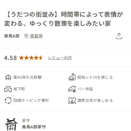
【うだつの街並み】時間帯によって表情が
変わる、ゆっくり散策を楽しみたい家
美馬A邸
徳島県
4.58
レビュー45件
foundation
scene
築80年の元旅館
昭和レトロを感じる
castle
add_home_work
城下町
バー併設
cycle
diversity_1
四国ホッピング便利
国際交流が楽しめる
家守
美馬A邸家守