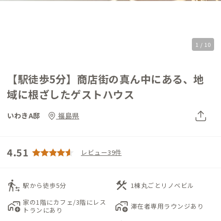
1 / 10
【駅徒歩5分】商店街の真ん中にある、地
域に根ざしたゲストハウス
いわきA邸
福島県
4.51
レビュー39件
transfer_within_a_station
construction
駅から徒歩5分
1棟丸ごとリノベビル
家の1階にカフェ/3階にレス
add_home_work
add_home_work
滞在者専用ラウンジあり
トランにあり