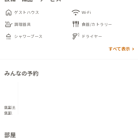
2階の宿泊スペースには宿泊者専用のラウンジがあり、キッチン
home
wifi
ゲストハウス
Wi-Fi
では自炊もできます。
skillet
flatware
洗面器は常磐白水焼で作られていて、地元の土と手仕事の温かみ
調理器具
食器/カトラリー
を味わいながら朝を迎えられます。
shower
barcode_reader
シャワーブース
ドライヤー
すべて表示
みんなの予約
個室(半
個室)
部屋