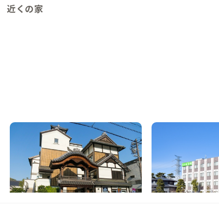
近くの家
湯本温泉B邸
広野A邸
福島県
シェアハウス
福島県
ホテル/旅館
【駅徒歩10分】歴史ある温泉街にあるゲス
【IC5分】サッカーの
トハウス
癒しのホテル
この家からの距離 6km
この家からの距離 22km