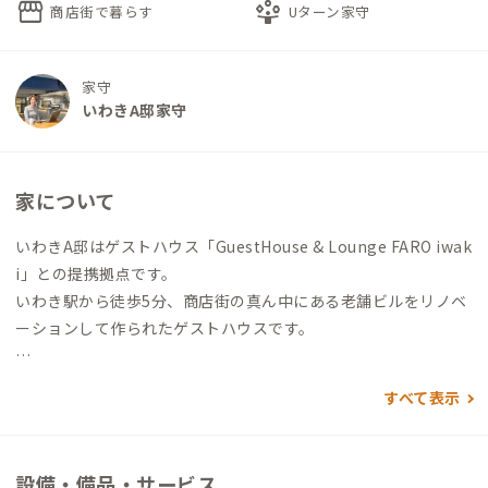
storefront
person_play
商店街で暮らす
Uターン家守
家守
いわきA邸家守
家について
いわきA邸はゲストハウス「GuestHouse & Lounge FARO iwak
i」との提携拠点です。
いわき駅から徒歩5分、商店街の真ん中にある老舗ビルをリノベ
ーションして作られたゲストハウスです。
1階には地域の人も利用するラウンジカフェがあり、地元の食材
すべて表示
で作られたお料理や地酒が揃っています。
また、定期的にライブやワークショップ、トークイベントなど
開催しています。
設備・備品・サービス