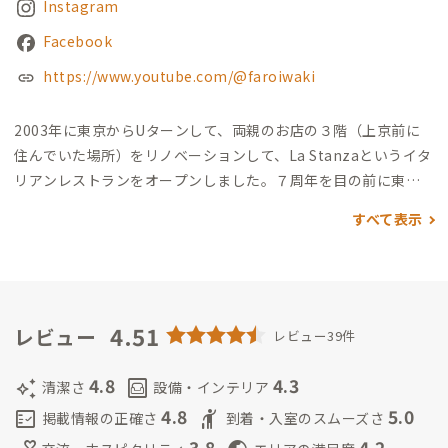
Instagram
Facebook
https://www.youtube.com/@faroiwaki
2003年に東京からUターンして、両親のお店の３階（上京前に
住んでいた場所）をリノベーションして、La Stanzaというイタ
リアンレストランをオープンしました。
７周年を目の前に東日
本大震災・原発事故があり、その体験をきっかけに、地元の生産
すべて表示
者さんたちと仲良くなっていきイベント等色々なことをやって
きました。
震災後、市外から来られる方々をお迎えすることも
多く、市内で面白い活動をしている人たちと繋がる場所があっ
たら、楽しい化学反応が起きるんじゃないかと思い、両親が商
売を閉じるタイミングでリノベーション工事を始め、1、2階に
4.51
レビュー
レビュー39件
ゲストハウスを作りました。
震災後さらに淋しい感じになって
来ている商店街に新しい風を吹き込みたい、と言う気持ちもあ
4.8
4.3
auto_awesome
living
清潔さ
設備・インテリア
りました。
１階がカフェラウンジ、２階がゲストハウス、３階
4.8
5.0
fact_check
hail
掲載情報の正確さ
到着・入室のスムーズさ
が自分のイタリアンレストランになっています。1階のラウンジ
3.8
4.2