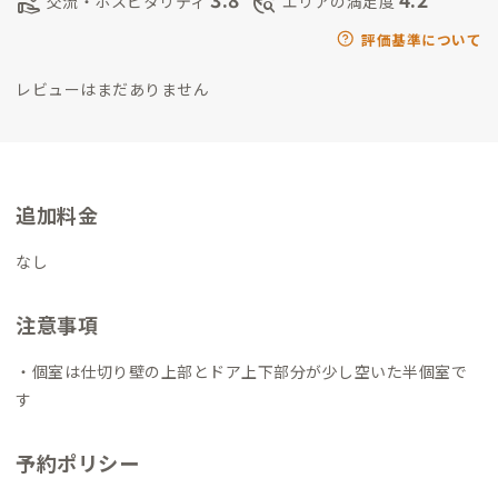
volunteer_activism
travel_explore
交流・ホスピタリティ
エリアの満足度
では、地元の食材を使ったごはんや地酒など用意しています。コ
ロナ禍で宿泊のお客様がなかなか来なかった時期も、ラウンジ
評価基準について
を開け続け、地元の方々に支えられて営業を続けています。
ラウ
レビューはまだありません
ンジでのマルシェイベントやライブなど、少しずつ始めていま
す。コロナでスタートしたトークライブの配信は月一ペースで続
けています。
個人的には、地元の水産加工会社さんと一緒に加工
品を開発したり、地元のスーパーのお惣菜を監修したりしていま
す。
海も山も食も街も人も、豊富ないわきの魅力をお伝えして行
追加料金
けたらと思っています。
なし
注意事項
・個室は仕切り壁の上部とドア上下部分が少し空いた半個室で
す
予約ポリシー