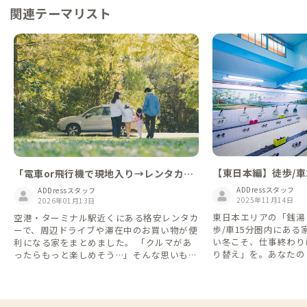
関連テーマリスト
【東日本編】徒歩/車
「電車or飛行機で現地入り→レンタカー
がある家
で周遊」が便利！移動費を抑える格安レ
ADDressスタッフ
ADDressスタッフ
2025年11月14日
ンタカー特集🚗
2026年01月13日
東日本エリアの「銭湯
空港・ターミナル駅近くにある格安レンタカ
歩/車15分圏内にあ
ーで、周辺ドライブや滞在中のお買い物が便
い冬こそ、仕事終わり
利になる家をまとめました。 「クルマがあ
り替え」を。あなたの
ったらもっと楽しめそう…」そんな思いも、
てください。
格安レンタカーなら1日2,200円(税込)・1週
間7,700円(税込)などとリーズナブルに利用
できます👌 ※一部の店舗・近隣のADDress
の家を抜粋しています。詳しくは各レンタカ