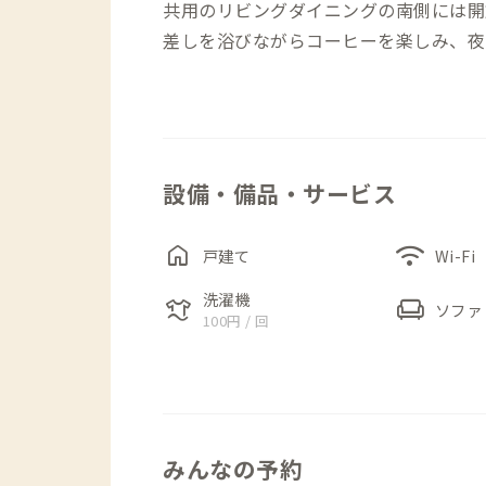
共用のリビングダイニングの南側には開
差しを浴びながらコーヒーを楽しみ、夜
す。季節や天候によって異なる表情を見
らではの魅力です。
ウッドデッキではBBQも楽しめるため
設備・備品・サービス
間を過ごすこともできます。住宅街にあ
home
wifi
徒歩圏内には自家焙煎コーヒー店や飲食
戸建て
Wi-Fi
らしにも便利です。また、車があれば筑
洗濯機
laundry
chair
ソファ
やすく、休日の過ごし方の選択肢も広が
100円 / 回
秋葉原駅から約1時間でアクセスできる
感じながら過ごせる、つくばらしい暮ら
みんなの予約