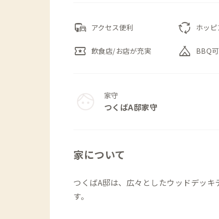
commute
cycle
アクセス便利
ホッピ
local_activity
camping
飲食店/お店が充実
BBQ
家守
つくばA邸家守
家について
つくばA邸は、広々としたウッドデッキ
す。