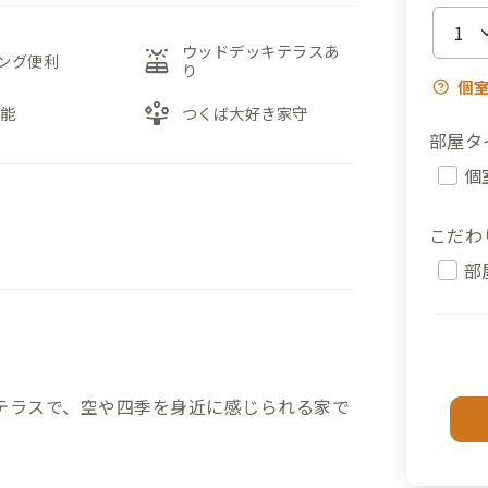
ウッドデッキテラスあ
solar_power
ング便利
り
個
person_play
可能
つくば大好き家守
部屋タ
個
こだわ
部
テラスで、空や四季を身近に感じられる家で