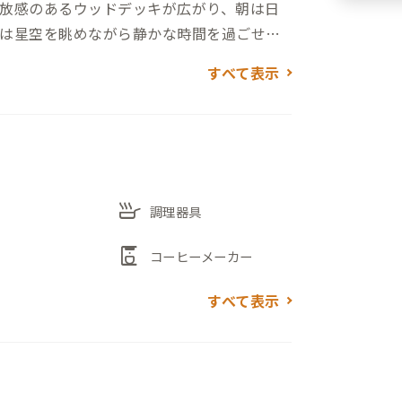
放感のあるウッドデッキが広がり、朝は日
は星空を眺めながら静かな時間を過ごせま
せる空を身近に感じられるのも、この家な
すべて表示
、地元の食材や常陸牛を囲みながら食事の時
りながら屋外でゆったりと過ごせます。
skillet
店、スーパーマーケットがあり、日々の暮
調理器具
波山エリアや大型商業施設にもアクセスし
coffee_maker
コーヒーメーカー
ります。
すべて表示
立地でありながら、空の広さや季節の変化を
しを体験できる家です。