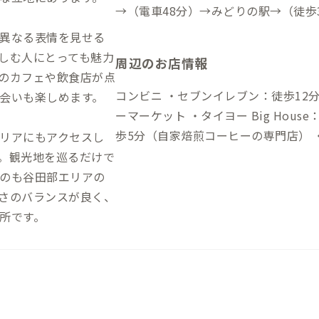
→（電車48分）→みどりの駅→（徒歩30分）→到着 自
合 ▼茨城空港から →（一般道80分）→到着 ▼常磐道 谷田部イン
異なる表情を見せる
（一般道13分）→到着
しむ人にとっても魅力
周辺のお店情報
のカフェや飲食店が点
コンビニ ・セブンイレブン：徒歩12分 ・
会いも楽しめます。
ーマーケット ・タイヨー Big House：徒歩15分 飲食店 ・
歩5分（自家焙煎コーヒーの専門店） 
リアにもアクセスし
ーヒーの店※要予約） ・魚米：徒歩1
。観光地を巡るだけで
分（バスタとケーキのお店） ・Giza Eg
のも谷田部エリアの
理エスニックレストラン）
さのバランスが良く、
所です。