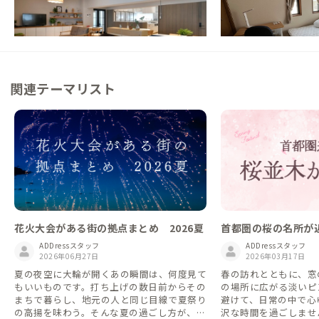
設備充実の家
中野の日常暮らし
この家からの距離 3km
この家からの距離 8km
関連テーマリスト
花火大会がある街の拠点まとめ 2026夏
首都圏の桜の名所が
ADDressスタッフ
ADDressスタッフ
2026年06月27日
2026年03月17日
夏の夜空に大輪が開くあの瞬間は、何度見て
春の訪れとともに、窓
もいいものです。打ち上げの数日前からその
の場所に広がる淡いピ
まちで暮らし、地元の人と同じ目線で夏祭り
避けて、日常の中で心
の高揚を味わう。そんな夏の過ごし方が、A
沢な時間を過ごしませ