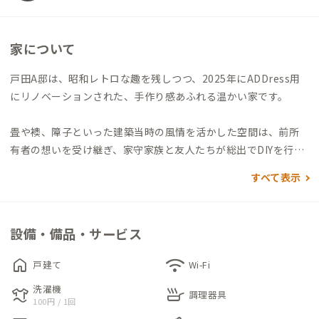
家について
戸田A邸は、昭和レトロな趣を残しつつ、2025年にADDress用
にリノベーションされた、手作り感あふれる温かい家です。
畳や襖、障子といった建築当時の風情を活かした空間は、前所
有者の想いを受け継ぎ、家守家族と友人たちが総出でDIYを行っ
て仕上げられました。1階はリビングやキッチン、風呂などの水
すべて表示
回りが集まる共有スペースです。家守の仕事場も兼ねているた
め、コンパクトな空間の中で自然とお互いの気配を感じられる
アットホームな距離感が魅力です。
設備・備品・サービス
2階の個室にはデスクとチェアが用意されており、テレワークも
home
wifi
戸建て
Wi-Fi
可能です。ただし、木造の古民家のため音が響きやすいので、オ
洗濯機
laundry
skillet
ンライン会議などの際はヘッドホンの使用をお願いします。
調理器具
100円 / 1回