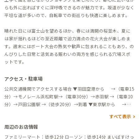
らも外に出ればすぐに深呼吸できるのが魅力です。坂道が少なく
平坦な道が多いので、自転車での街巡りも快適に楽しめます。
晴れた日には富士山を望めるほか、春には満開の桜並木、夏に
は家が揺れるほどの至近距離で迫力満点の花火大会が楽しめま
す。週末にはボート大会の熱気や歓声に包まれることもあり、の
んびりした日常と活気ある賑わいの両方を感じられる穴場スポ
ットです。
アクセス・駐車場
公共交通機関でアクセスする場合 ▼羽田空港から →（電車15
分）→モノレール浜松町駅→（電車30分）→赤羽駅 →（電車10
分）→戸田公園駅 →（徒歩20分）→到着 ▼東京駅から →
（電車20分）→赤羽駅→（電車10分）→戸田公園駅 →（徒歩20
すべて表示
分）→到着 ▼新宿駅から →（電車25分）→戸田公園→（徒歩
周辺のお店情報
20分）→到着 自動車でアクセスする場合 ▼羽田空港から →
（高速道35分）→戸田南IC→（一般道10分）→到着 ▼東京駅か
ファミリーマート：徒歩12分 ローソン：徒歩14分 まいばすけっ