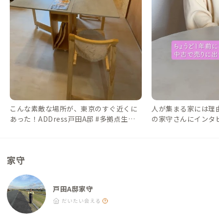
こんな素敵な場所が、東京のすぐ近くに
人が集まる家には理
あった！ADDress戸田A邸 #多拠点生活 #
の家守さんにインタビ
addresslife #二拠点生活 #旅行 #リモー
#addresslife 
トワーク #DIY #リノベーション #リノ
＃二拠点生活 #お花
ベ #お花見
家守
戸田A邸家守
だいたい会える