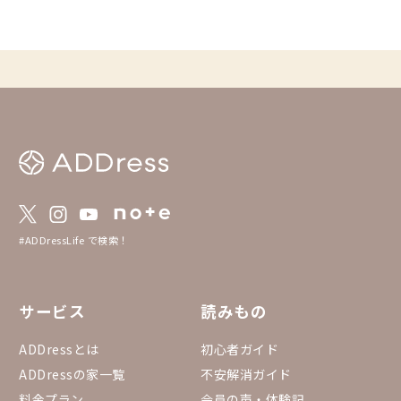
DDressなら叶います。2026年7〜8月に花火
セスの良い、桜並木に
大会が行われる市町村にあるADDressの家
します。
を、北から南へ27か所ご紹介します。 ※開
催日・内容は変更となる場合があります。お
出かけ前に各大会の公式情報をご確認くださ
い。
#ADDressLife で検索！
サービス
読みもの
ADDressとは
初心者ガイド
ADDressの家一覧
不安解消ガイド
料金プラン
会員の声・体験記