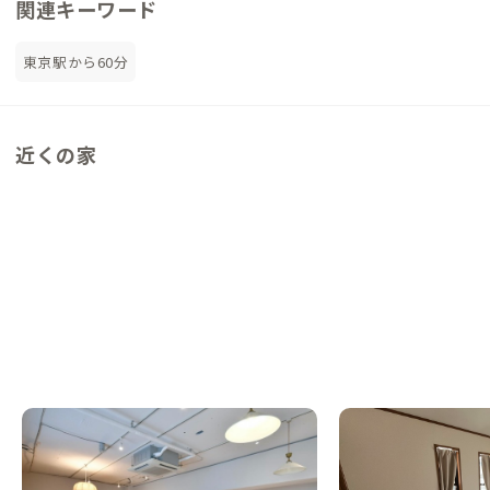
関連キーワード
東京駅から60分
近くの家
志村三丁目A邸
中野沼袋A邸
NEW
東京都
シェアハウス
東京都
戸建て
【駅徒歩15分】オン/オフどちらも楽しめる
【新宿から約30分】