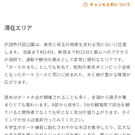
キャンセル料について
滞在エリア
戸田市戸田公園は、東京と埼玉の県境を流れる荒川沿いに位置
します。 池袋まで約14分、新宿まで約22分と都心へのアクセス
が抜群で、通勤や観光の拠点として非常に便利なエリアです。
「ボートのまち」としても有名で、昭和の東京オリンピック会場
となったボートコースと荒川に挟まれた、水と緑が豊かな環境が
広がります。
週末はボート大会が開催されることも多く、全国から選手が集
まりとても賑わいます。A邸から徒歩2，3分の観覧席で試合を観
ていると関係者でなくても何となく気分が盛り上がります。タイ
ミングが合えば是非行ってみてください。
大学生がボート練習に励むさわやかな水辺を散歩したり、広大な
土手で風を感じながらジョギングを楽しんだり、都心に近いなが