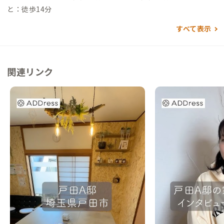
ら →（高速道20分）→戸田南IC→（一般道10分）→到着 ▼
と：徒歩14分
新宿駅から →（高速道25分）→戸田南IC→（一般道10分）→
すべて表示
到着
関連リンク