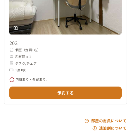
203
個室（定員1名）
和布団 x 1
デスク/チェア
1泊1枚
内鍵あり・外鍵あり。
予約する
部屋の定員について
連泊割について