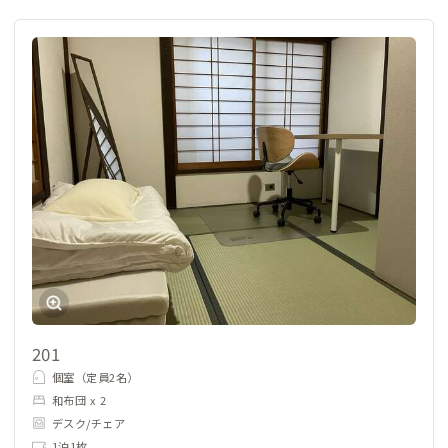
201
個室（定員2名）
和布団 x 2
デスク/チェア
1泊1枚