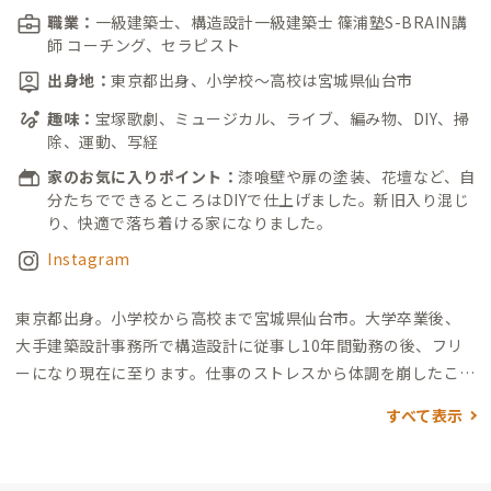
職業：
一級建築士、構造設計一級建築士 篠浦塾S-BRAIN講
師 コーチング、セラピスト
出身地：
東京都出身、小学校～高校は宮城県仙台市
趣味：
宝塚歌劇、ミュージカル、ライブ、編み物、DIY、掃
除、運動、写経
家のお気に入りポイント：
漆喰壁や扉の塗装、花壇など、自
分たちでできるところはDIYで仕上げました。新旧入り混じ
り、快適で落ち着ける家になりました。
Instagram
東京都出身。小学校から高校まで宮城県仙台市。
大学卒業後、
大手建築設計事務所で構造設計に従事し10年間勤務の後、フリ
ーになり現在に至ります。
仕事のストレスから体調を崩したこと
をきっかけに、身体や心について考えるようになり、2015年頃
すべて表示
から健康や生き方について学び始め、プライベートサロンを始
めました。
身体のケアについての勉強から始まり、氣の世界、潜
在意識、星読みなど興味の惹かれるジャンルに首を突っ込み続