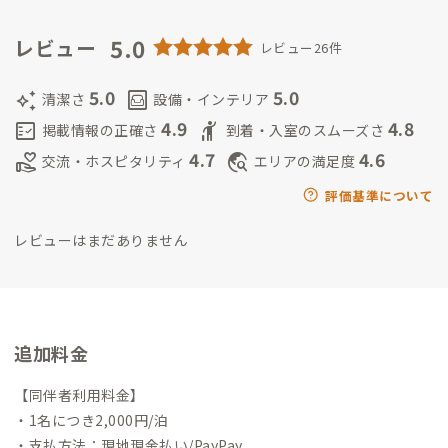
け、世界が広がっています。
とは言え、マニアックな話だけでは
なく世間話も大好きです。
5.0
元ADDress会員ですが、迎える側の
レビュー
レビュー26件
方が好きかもと思い家守になりました。
ADDressを通して、ご
縁のある方とどんな交流ができるのかとても楽しみにしていま
5.0
5.0
auto_awesome
living
清潔さ
設備・インテリア
す。
ということで、ADDressらしい交流を楽しめる方、顔を合
4.9
4.8
fact_check
hail
掲載情報の正確さ
到着・入室のスムーズさ
わせて挨拶することや、会話を面倒だと思わない方に来ていた
4.7
4.6
volunteer_activism
travel_explore
交流・ホスピタリティ
エリアの満足度
だきたいです。もちろんリモートワークの場として使っていただ
くのも歓迎ですが、誰とも会わないように部屋にこもって気配
評価基準について
を消していたい方にはあまり向かないと思います。
法人会員さん
レビューはまだありません
は、ADDressの会員ルールを熟読して理解してからご利用をお
願いします。安く泊まれる簡易宿泊所ではありませんので、その
ような使い方はご遠慮ください。（以前苦い思いをしましたの
で記載させていただきます）
【興味あること】
スピリチュア
ル、脳、アットゾーン（潜在意識）
宇宙、波動、星読み、予防
追加料金
医療、自然療法、
ナオキマン（的な話）
気導術、三井温熱療
法、若石健康法（足もみ）
家、空間
【同伴者利用料金】
・1名につき2,000円/泊
・支払方法：現地現金払い/PayPay