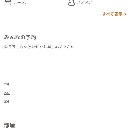
table_restaurant
bathtub
テーブル
バスタブ
最寄りの戸田公園駅には商業施設が充実しており、買い物には困
りません。大通りから少し入った路地にあるため、室内は静か
すべて表示
で落ち着いた環境です。都心近くで自然を感じながら、懐かしい
家に暮らすような時間を過ごせます。
みんなの予約
会員同士の交流もぜひお楽しみください
201
202
203
部屋