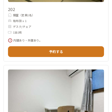
202
個室（定員1名）
和布団 x 1
デスク/チェア
1泊1枚
内鍵あり・外鍵あり。
予約する