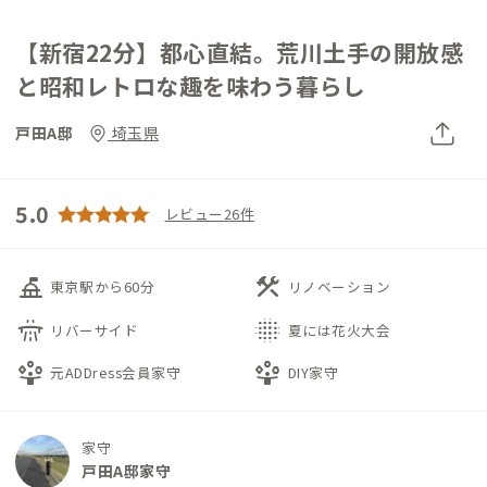
【新宿22分】都心直結。荒川土手の開放感
と昭和レトロな趣を味わう暮らし
戸田A邸
埼玉県
5.0
レビュー26件
things_to_do
construction
東京駅から60分
リノベーション
flyover
blur_on
リバーサイド
夏には花火大会
person_play
person_play
元ADDress会員家守
DIY家守
家守
戸田A邸家守