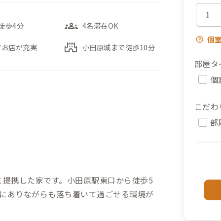
groups_3
徒歩4分
4名滞在OK
個
castle
/お店が充実
小田原城まで徒歩10分
部屋タ
個
こだわ
部
 roomと提携した家です。小田原駅東口から徒歩5
にありながらも落ち着いて過ごせる環境が