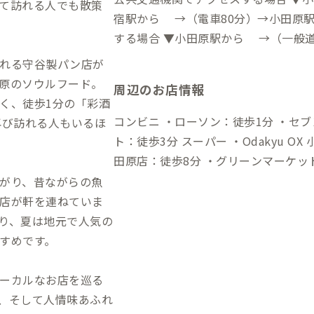
て訪れる人でも散策
宿駅から →（電車80分）→小田原駅→（徒歩4
する場合 ▼小田原駅から →（一般道
速道80分）→小田原厚木道路 荻窪IC
れる守谷製パン店が
原のソウルフード。
周辺のお店情報
く、徒歩1分の「彩酒
コンビニ ・ローソン：徒歩1分 ・セ
再び訪れる人もいるほ
ト：徒歩3分 スーパー ・Odakyu OX 小田原店：徒歩6分 ・成城石井 ラスカ小
田原店：徒歩8分 ・グリーンマーケ
歩11分 飲食店 ・お魚菜料理 松香：徒歩1分 ・小田原産 朝どれ地魚 湘南大衆横
がり、昔ながらの魚
丁 小田原店：徒歩2分 ・小田原城下町
店が軒を連ねていま
り、夏は地元で人気の
すめです。
ーカルなお店を巡る
、そして人情味あふれ