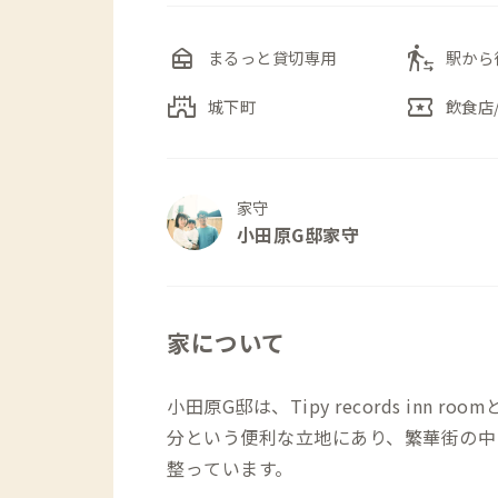
nest_multi_room
transfer_within_a_station
まるっと貸切専用
駅から
castle
local_activity
城下町
飲食店
家守
小田原G邸家守
家について
小田原G邸は、Tipy records inn
分という便利な立地にあり、繁華街の中
整っています。