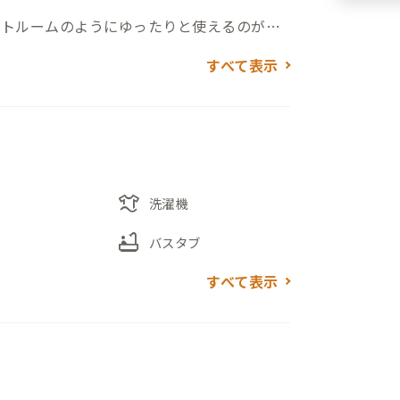
ートルームのようにゆったりと使えるのが特
配置されており、一人でのんびり過ごすに
すべて表示
す。広めの間取りなので、荷物が多いとき
しにも向いています。
まっています。駅前の商店街を歩けば、昔
は地元の新鮮な海鮮を楽しめます。少し足
laundry
き、まちあるきや歴史探訪も気軽に楽しめ
洗濯機
bathtub
バスタブ
ップが用意されているため、ネットでは見つけ
すべて表示
体験できるのも、この家ならではの魅力で