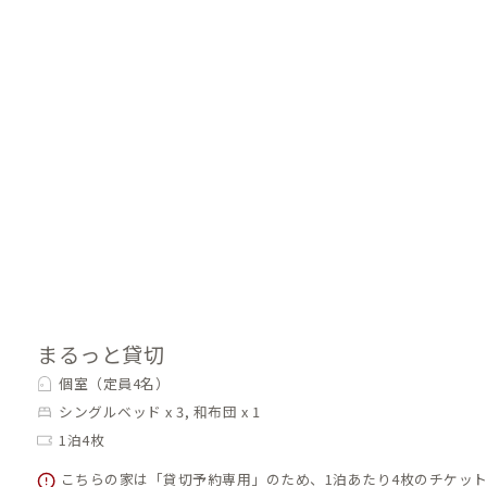
和布団×1
まるっと貸切
個室（定員4名）
シングルベッド x 3, 和布団 x 1
1泊4枚
こちらの家は「貸切予約専用」のため、1泊あたり4枚のチケッ