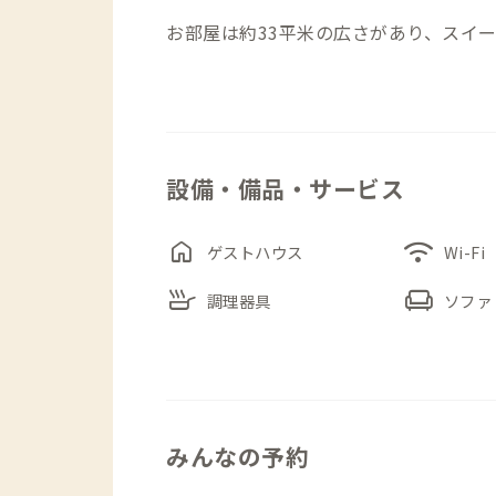
お部屋は約33平米の広さがあり、スイ
徴です。ベッドやデスクも余裕をもって
も、二人で滞在するにも心地よい空間で
でも窮屈さを感じにくく、長期での暮ら
設備・備品・サービス
家の周辺には小田原ならではの魅力が詰
ながらの老舗パン屋や居酒屋があり、夜
home
wifi
を延ばせば小田原城や海にもアクセスで
ゲストハウス
Wi-Fi
ます。
skillet
chair
調理器具
ソファ
さらにTipyオリジナルのローカルマ
られないディープな小田原の楽しみ方を
す。
みんなの予約
▼寝室について