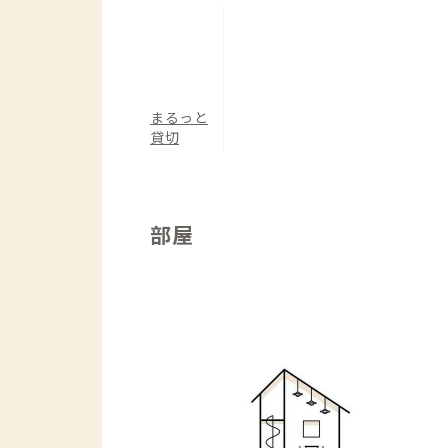
洋室（定員4名）：シングルベッド×3、
まるっと
貸切
部屋