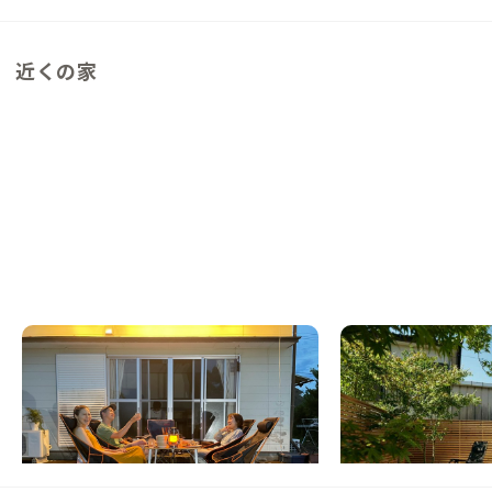
近くの家
都農A邸
青島B邸
宮崎県
ゲストハウス
宮崎県
シェアハウス
【駅徒歩6分】自然豊かな町で都農ならでは
【海まで自転車10分
の日常を
が暮らしに溶け込むリ
この家からの距離 0km
この家からの距離 48km