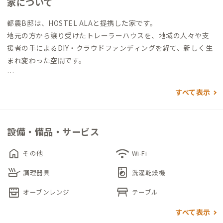
家について
都農B邸は、HOSTEL ALAと提携した家です。
地元の方から譲り受けたトレーラーハウスを、地域の人々や支
援者の手によるDIY・クラウドファンディングを経て、新しく生
まれ変わった空間です。
室内は木材を基調とした温もりのあるつくりで、窓からは畑やぶ
すべて表示
どう畑、遠くに海まで望める静かな景色が広がります。広めのカ
ウンターデスクがあり、自然の音に包まれながら読書や仕事に集
中できる環境も整っています。
設備・備品・サービス
デッキから眺める朝日や夕日も格別で、徒歩圏に海辺があり、気
home
wifi
その他
Wi-Fi
分転換の散歩にも最適です。
skillet
local_laundry_service
母屋となる「まちづくりホステルALA」では、地域住民や中高生
調理器具
洗濯乾燥機
との交流の機会もあり、ただ滞在するだけでなく、この町での暮
oven_gen
table_restaurant
オーブンレンジ
テーブル
らしを実感できる時間が待っています。
すべて表示