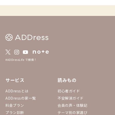
利用して他の会員さん
や交流を楽しむもよし
族と気兼ねなくゆった
し、シーンや気分に合った
feをこれからも楽し
いです。 ▼予約方法 「まるっと貸切」は通
常の予約方法とは異な
を必ずご確認の上、ご
https://addresslove.n
65aa4b4702b8018b268
約状況カレンダー まる
のまるっと貸切全物件
っています。 https://do
#ADDressLife で検索！
eadsheets/d/1gGpN
0RYGr7Ovh7BGP3fQTi
53432#gid=15557534
サービス
読みもの
ADDressとは
初心者ガイド
ADDressの家一覧
不安解消ガイド
料金プラン
会員の声・体験記
プラン診断
テーマ別の家選び