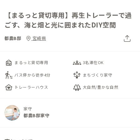
【まるっと貸切専用】再生トレーラーで過
ごす、海と畑と光に囲まれたDIY空間
都農B邸
宮崎県
nest_multi_room
groups_3
まるっと貸切専用
3名滞在OK
transfer_within_a_station
person_play
バス停から徒歩4分
まちづくり家守
family_home
forest
トレーラーハウス
大自然/豊かな自然
家守
都農B邸家守