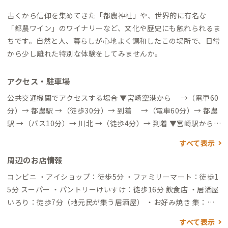
古くから信仰を集めてきた「都農神社」や、世界的に有名な
「都農ワイン」のワイナリーなど、文化や歴史にも触れられるま
ちです。自然と人、暮らしが心地よく調和したこの場所で、日常
から少し離れた特別な体験をしてみませんか。
アクセス・駐車場
公共交通機関でアクセスする場合 ▼宮崎空港から →（電車60
分）→ 都農駅 →（徒歩30分）→ 到着 →（電車60分）→ 都農
駅 →（バス10分）→ 川北 →（徒歩4分）→ 到着 ▼宮崎駅から
→（電車50分）→ 都農駅 →（徒歩30分）→ 到着 →（電車5
すべて表示
0分）→ 都農駅 →（バス10分）→ 川北 →（徒歩4分）→ 到着 自
周辺のお店情報
動車でアクセスする場合 ▼宮崎空港から →（高速道40分）→
高鍋IC →（一般道15分）→ 到着 ▼宮崎駅から →（一般道60
コンビニ ・アイショップ：徒歩5分 ・ファミリーマート：徒歩1
分）→ 到着
5分 スーパー ・パントリーけいすけ：徒歩16分 飲食店 ・居酒屋
いろり：徒歩7分（地元民が集う居酒屋） ・お好み焼き 集：徒
歩12分（本場関西の味と居心地の良いお店）
すべて表示