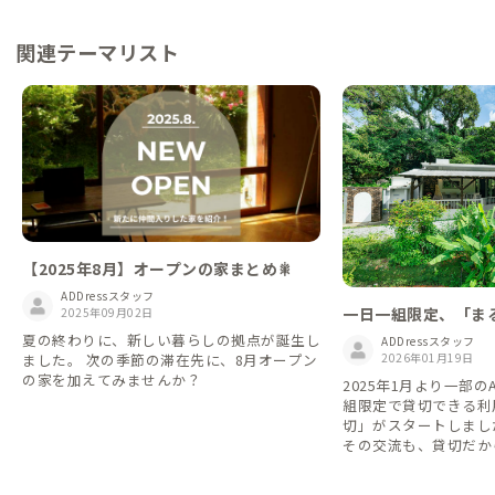
関連テーマリスト
【2025年8月】オープンの家まとめ🎇
ADDressスタッフ
一日一組限定、「ま
2025年09月02日
家
夏の終わりに、新しい暮らしの拠点が誕生し
ADDressスタッフ
2026年01月19日
ました。 次の季節の滞在先に、8月オープン
の家を加えてみませんか？
2025年1月より一部の
組限定で貸切できる利
切」がスタートしました。 シェア
その交流も、貸切だか
な時間も。 旅や暮ら
て、自由に選べるようにな