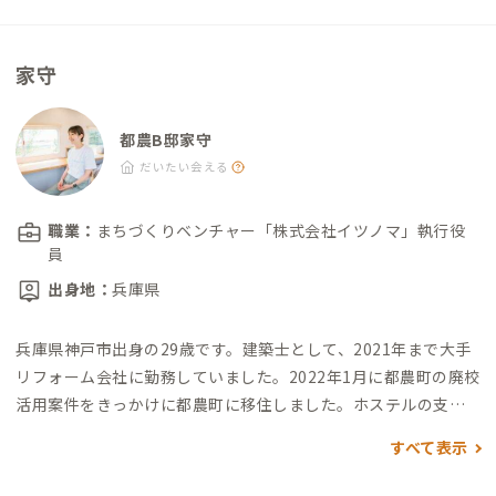
家守
都農B邸家守
だいたい会える
職業：
まちづくりベンチャー「株式会社イツノマ」執行役
員
出身地：
兵庫県
兵庫県神戸市出身の29歳です。
建築士として、2021年まで大手
リフォーム会社に勤務していました。
2022年1月に都農町の廃校
活用案件をきっかけに都農町に移住しました。
ホステルの支配
人以外にも、空き家活用、都農中学校の総合的学習支援など、ま
すべて表示
ちづくりの仕事に携わっています。
宮崎の中でも格式の高い神
社、都農神社や九州最大級の都農ワイナリーなど、都農町には見