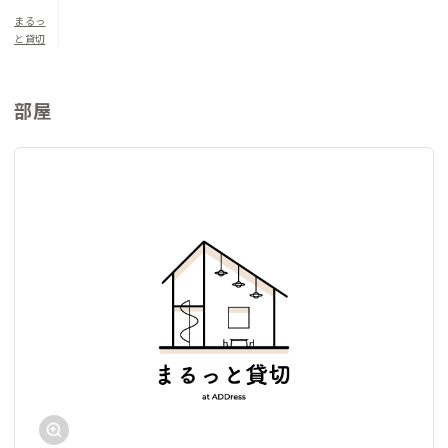
の自然が残るエリアです。
まるっ
と貸切
▼寝室について
洋室1（定員2名）：シングルベッド×2
和室1（定員2名）：シングルベッド×2
部屋