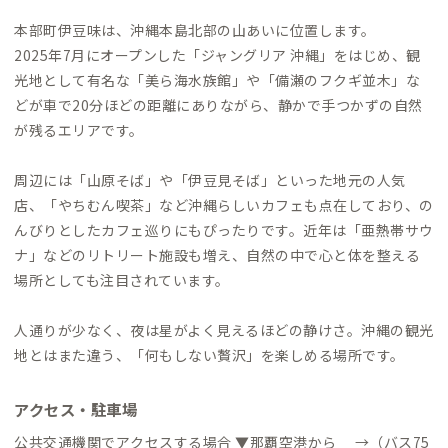
本部町伊豆味は、沖縄本島北部の山あいに位置します。
2025年7月にオープンした「ジャングリア 沖縄」をはじめ、観
光地として有名な「美ら海水族館」や「備瀬のフクギ並木」な
どが車で20分ほどの距離にありながら、静かで手つかずの自然
が残るエリアです。
周辺には「山原そば」や「伊豆見そば」といった地元の人気
店、「やちむん喫茶」など沖縄らしいカフェも点在しており、の
んびりとしたカフェ巡りにもぴったりです。近年は「亜熱帯サウ
ナ」などのリトリート施設も増え、自然の中で心と体を整える
場所としても注目されています。
人通りが少なく、夜は星がよく見えるほどの静けさ。沖縄の観光
地とはまた違う、「何もしない贅沢」を楽しめる場所です。
アクセス・駐車場
公共交通機関でアクセスする場合 ▼那覇空港から →（バス75