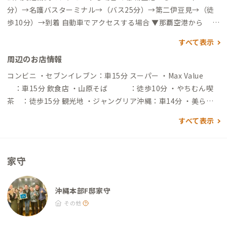
分）→名護バスターミナル→（バス25分）→第二伊豆見→（徒
歩10分）→到着 自動車でアクセスする場合 ▼那覇空港から →
（一般道30分）→西原IC→（高速道45分）→許田IC→（一般道3
すべて表示
0分）→到着
周辺のお店情報
コンビニ ・セブンイレブン：車15分 スーパー ・Max Value
：車15分 飲食店 ・山原そば ：徒歩10分 ・やちむん喫
茶 ：徒歩15分 観光地 ・ジャングリア沖縄：車14分 ・美ら海
水族館：車20分 ・備瀬のフクギ並木：車20分 ・古宇利島（ビー
すべて表示
チ）：車20分 ・ナゴパイナップルパーク：車9分
家守
沖縄本部F邸家守
その他