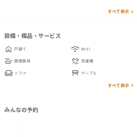
家の象徴は、岩を抱くように育つがじゅまるの木。その姿はBar
すべて表示
roomから望むことができ、旅の余韻を語る時間に彩りを添えて
くれます。寝室は和室とロフトルームの2タイプ。最大4名まで
対応可能で、カップルやご家族、友人同士など滞在スタイルにあ
設備・備品・サービス
わせた利用ができます。
home
wifi
戸建て
Wi-Fi
キッチンはガスグリルを備え、隣接するリビングでは調理した
skillet
laundry
料理を囲んで過ごす豊かな時間が流れます。バスルームやトイレ
調理器具
洗濯機
からも植栽が眺められ、自然と一体になるような非日常が感じ
chair
table_restaurant
ソファ
テーブル
られます。
すべて表示
家のある伊豆味（いずみ）エリアには、徒歩圏に「山原そば」
や「やちむん喫茶」などの人気店もあり、静かな山里の暮らしを
楽しむにはぴったりの場所です。
みんなの予約
また、2025年7月にオープンした「ジャングリア 沖縄」をはじ
め、観光地として有名な「美ら海水族館」や「備瀬のフクギ並
木」などが車で20分ほどの距離にありながら、静かで手つかず