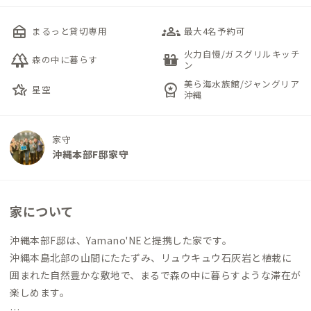
nest_multi_room
groups_3
まるっと貸切専用
最大4名予約可
火力自慢/ガスグリルキッチ
forest
countertops
森の中に暮らす
ン
美ら海水族館/ジャングリア
hotel_class
workspace_premium
星空
沖縄
家守
沖縄本部F邸家守
家について
沖縄本部F邸は、Yamano'NEと提携した家です。
沖縄本島北部の山間にたたずみ、リュウキュウ石灰岩と植栽に
囲まれた自然豊かな敷地で、まるで森の中に暮らすような滞在が
楽しめます。