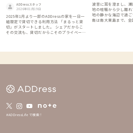
家
波音に耳を澄まし、潮
ADDressスタッフ
2026年01月19日
地の喧騒から少し離れ
地の静かな海辺で過ご
2025年1月より一部のADDressの家を一日一
南は南大東島まで、全
組限定で貸切できる利用方法 「まるっと貸
辺の家」をご紹介しま
切」がスタートしました。 シェアだからこ
その交流も、貸切だからこそのプライベート
な時間も。 旅や暮らしのスタイルに合わせ
て、自由に選べるようになります。 一人で
利用して他の会員さんたちとの偶然の出会い
や交流を楽しむもよし、貸切利用で仲間や家
族と気兼ねなくゆったりと地域を楽しむもよ
し、シーンや気分に合った多様なADDress Li
feをこれからも楽しんでいただけたら嬉し
いです。 ▼予約方法 「まるっと貸切」は通
常の予約方法とは異なります。 以下の説明
を必ずご確認の上、ご予約をお願いします。
https://addresslove.notion.site/ADDress-1
65aa4b4702b8018b268ce03614a8488 ▼予
約状況カレンダー まるっと貸切 24週先まで
のまるっと貸切全物件の空き状況が一覧にな
っています。 https://docs.google.com/spr
#ADDressLife で検索！
eadsheets/d/1gGpN9uErfP84T7ov6CWaMa
0RYGr7Ovh7BGP3fQTi3bY/edit?gid=15557
53432#gid=1555753432