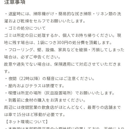
注意事項
・退室時には、掃除機がけ・簡易的な拭き掃除・リネン類の洗
濯および乾燥をセルフでお願いいたします。
・ゴミの処分について
ゴミは所定の日に処理するか、個人でお持ち帰りください。現
地に残す場合は、1袋につき300円の処分費を頂戴します。
・フローリング、壁、設備、家具などを破損・汚損してしまった
場合は、必ずご申告ください。
故意や過失でない場合は、保険適用にて対応させていただきま
す。
・夜間（22時以降）の騒音にはご注意ください。
・屋内およびテラスは禁煙です。
・喫煙は所定の場所（灰皿設置場所）でお願いいたします。
・到着前に食材の購入をお済ませください。
周辺には夜間営業の飲食店がほとんどなく、最寄りの店舗まで
は車で15分ほど移動が必要です。
【ネット環境について】
・本施設は本部町伊豆見の山原地域に位置しており、天候により