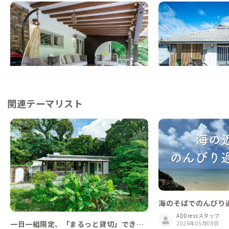
沖縄本部C邸
沖縄本部A邸
沖縄県
ホテル/旅館
沖縄県
ゲストハウス
【まるっと貸切専用】沖縄の原風景、やんば
【まるっと貸切専用】
るの石と木々が包む隠れ家ヴィラ
家で自然を感じられる
この家からの距離 0km
この家からの距離 6km
関連テーマリスト
海のそばでのんびり
ADDressスタッフ
一日一組限定、「まるっと貸切」できる
2026年05月08日