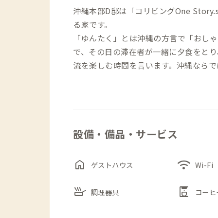
沖縄本部D邸は「コリビングOne Sto
る家です。
「ゆんたく」とは沖縄の方言で「おしゃ
で、その日の滞在者が一緒に夕食をとり
流を楽しむ時間を言います。沖縄ならで
家守自身がノマドワーカーということも
ートワーク環境も整備されています。
設備・備品・サービス
お仕事が終わったら、専属のマリンガイ
い海をご案内することもできます。
home
wifi
ゲストハウス
Wi-Fi
昼間は仕事に集中、すき間時間で海を楽
いしいごはん。ゆんたくでは三線ライブ
skillet
coffee_maker
調理器具
コーヒ
みませんか。