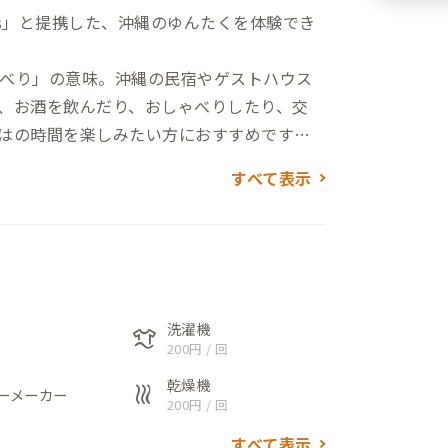
ry.s」と提携した、沖縄のゆんたくを体験でき
べり」の意味。沖縄の民宿やゲストハウス
、お酒を飲んだり、おしゃべりしたり、交
はの時間を楽しみたい方におすすめです。
すべて表示
あり、モニターや仕事用チェアなど、リモ
ドがSUP・シュノーケリングで沖縄の美し
洗濯機
laundry
200円 / 回
しみながら、夜はゆんたくで生ビールとお
もあります。そんな非日常を、日常にして
乾燥機
heat
ーメーカー
200円 / 回
すべて表示