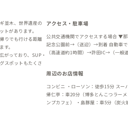
ギ並木、世界遺産の
アクセス・駐車場
ットがあります。
公共交通機関でアクセスする場合 ▼
帰りでも行ける距離
記念公園前→（送迎）→到着 自動車でアクセスする場合 ▼那覇空港から →
ます。
（高速道約1時間）→許田IC→（一般道
広がっており、SUP・
グスポットもたくさ
周辺のお店情報
コンビニ ・ローソン：徒歩15分 スーパー ・ザ・ビッグ：車10分 飲食店 ・今
帰仁亭：車20分（博多とんこつラーメン） 
ンプカフェ） ・島豚屋：車5分（炭火