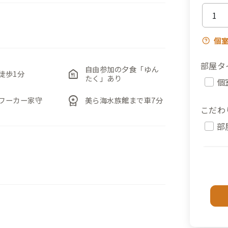
個
部屋タ
自由参加の夕食「ゆん
food_bank
徒歩1分
たく」あり
個
workspace_premium
ワーカー家守
美ら海水族館まで車7分
こだわ
部