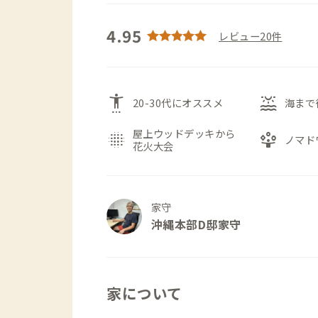
4.95
レビュー20件
settings_accessibility
water_lux
20-30代にオススメ
海まで
屋上ウッドデッキから
blur_on
person_play
ノマド
花火大会
家守
沖縄本部D邸家守
家について