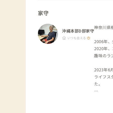
家守
神奈川県横
沖縄本部D邸家守
いつも会える
2006年
2020
趣味のラ
2023年6
ライフス
た。
沖縄北部
ばと考え