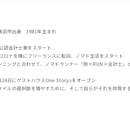
浜市出身 1981年生まれ
、公認会計士業をスタート
年、コロナを機にフリーランスに転向、ノマド生活をスタート
ンニングと合わせて、ノマドランナー「旅×RUN×会計士」
月24日にゲストハウスOne Story.sをオープン
タイルの選択肢を増やすために、そして自らがそれを体現す
の地域の魅力を発信するのはもちろん、生き方のモデルケース
ています。