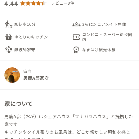
4.44
レビュー9件
transfer_within_a_station
groups_3
駅徒歩10分
2階にシェアメイト居住
コンビニ・スーパー徒歩圏
countertops
local_activity
ゆとりのキッチン
内
person_play
workspace_premium
熱波師家守
なまはげ観光体験
家守
男鹿A邸家守
家について
男鹿A邸（おが）はシェアハウス「フナガワハウス」と提携した
家です。
キッチンやタイル張りのお風呂は、どこか懐かしい昭和を感じ