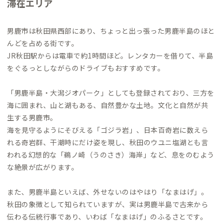
滞在エリア
男鹿市は秋田県西部にあり、ちょっと出っ張った男鹿半島のほと
んどを占める街です。
JR秋田駅からは電車で約1時間ほど。レンタカーを借りて、半島
をぐるっとしながらのドライブもおすすめです。
「男鹿半島・大潟ジオパーク」としても登録されており、三方を
海に囲まれ、山と湖もある、自然豊かな土地。文化と自然が共
生する男鹿市。
海を見守るようにそびえる「ゴジラ岩」、日本百奇岩に数えら
れる奇岩群、干潮時にだけ姿を現し、秋田のウユニ塩湖とも言
われる幻想的な「鵜ノ崎（うのさき）海岸」など、息をのむよう
な絶景が広がります。
また、男鹿半島といえば、外せないのはやはり「なまはげ」。
秋田の象徴として知られていますが、実は男鹿半島で古来から
伝わる伝統行事であり、いわば「なまはげ」のふるさとです。