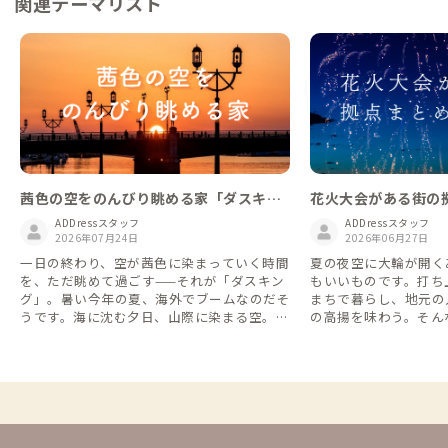
関連テーマリスト
茜色の空をのんびり眺める家「ダスキン
花火大会がある街の拠
グ」を楽しもう！
ADDressスタッフ
ADDressスタッフ
2026年07月24日
2026年06月27日
一日の終わり、空が茜色に染まっていく時間
夏の夜空に大輪が開く
を、ただ眺めて過ごす——それが「ダスキン
もいいものです。打ち
グ」。暑い今年の夏、海外でブームなのだそ
まちで暮らし、地元の
うです。海に沈む夕日、山際に染まる空。日
の高揚を味わう。そん
本各地から、ダスキングにぴったりの家を集
DDressなら叶います。
めました。 「ダスキング」は英語の dusk
大会が行われる市町村に
（夕暮れ）から派生した表現で、最近SNSな
を、北から南へ27か所
どで使われるライフスタイルの言葉です。
催日・内容は変更とな
意味としては、 夕暮れの時間を意識的に楽
出かけ前に各大会の公
しみ、ゆっくり過ごすこと。 例えば、夕焼
い。
けを眺めながら散歩する ベランダや公園で