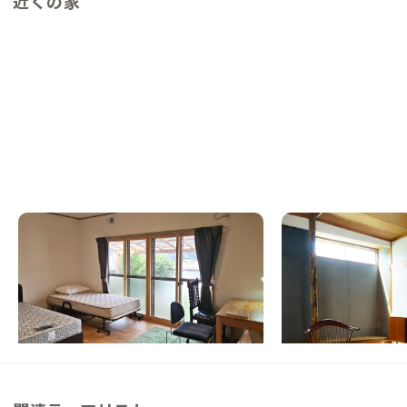
近くの家
潟上A邸
五城目A邸
秋田県
シェアハウス
秋田県
シェアハウス
【秋田空港から40分】旅人と暮らす人が交
【500年続く朝市の
わるシェアハウス
具も利用できる家
この家からの距離 18km
この家からの距離 24km