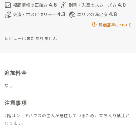
指して日々改良を行なっています。
これから宿守を通して、サウ
4.6
4.0
fact_check
hail
掲載情報の正確さ
到着・入室のスムーズさ
ナの魅力だけでなく、ローカルな街の楽しみ方や
大地にも恵ま
4.3
4.8
volunteer_activism
travel_explore
交流・ホスピタリティ
エリアの満足度
れた見どころ沢山の男鹿の素晴らしさを多くの人に知っていた
だけるように
自分自身も楽しんでいきたいなと考えています。
評価基準について
レビューはまだありません
追加料金
なし
注意事項
2階はシェアハウスの住人が居住しているため、立ち入り禁止と
なります。