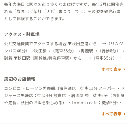
毎年大晦日に家々を巡り歩くなまはげですが、毎年2月に開催さ
れる「なまはげ柴灯（せど）まつり」では、その姿を観光行事
として体験することができます。
アクセス・駐車場
公共交通機関でアクセスする場合 ▼秋田空港から →（リムジ
ンバス40分）→秋田駅→（電車55分）→男鹿駅→（徒歩8分）→
到着 ▼秋田駅（新幹線/特急停車駅）から →（電車55分）→
男鹿駅→（徒歩8分）→到着 自動車でアクセスする場合 ▼秋田
すべて表示
空港から →（高速道35分）→昭和男鹿半島IC→（一般道25
周辺のお店情報
分）→到着 ▼秋田駅（新幹線/特急停車駅）から →（一般道5
7分）→到着
コンビニ ・ローソン男鹿船川海岸通店：徒歩11分 スーパー ・ド
ジャース男鹿店：徒歩4分 飲食店 ・居酒屋 秀：徒歩6分（お刺身
や定食、秋田のお酒を楽しめる） ・tomosu cafe：徒歩5分
（完全手づくりで優しい味のお食事とスイーツや自家焙煎珈琲
すべて表示
が絶品、曜日によりモーニングも） ・ファミリーレストラン
園：徒歩5分（昔ながらの定食やカレーが手軽なお値段で楽しめ