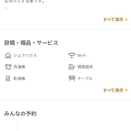
るほっとする家です。
ゆとりあるキッチンは自炊派の方にうれしいポイント。大きな
すべて表示
窓から明るい光がたっぷり入るダイニングで、地元食材を使った
料理を楽しむことができます。
設備・備品・サービス
個室は和室にしっかり休めるようシングルベッドを設置。お仕
事の合間には、畳に寝転がってリラックスするのもいいです
home
wifi
シェアハウス
Wi-Fi
ね。
laundry
skillet
洗濯機
調理器具
昼は港町のにぎわいを感じながら散策を楽しみ、夜は一転して
heat
table_restaurant
乾燥機
テーブル
静かな時間を過ごすことができる男鹿A邸です。
すべて表示
みんなの予約