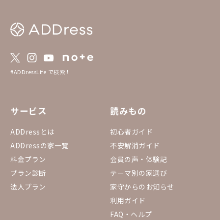
飲み物を片手にぼーっとする 照明を落とし
てキャンドルを灯す スマホを置いて読書や
音楽を楽しむ ワインやお茶を飲みながら一
日の終わりを味わう といった過ごし方を指
します。 最近は「朝活（Morning routin
e）」の対になるような考え方として、 「夕
方を忙しく終えるのではなく、一日の中で一
番心地よい時間にする」 というライフスタ
#ADDressLife で検索！
イルとして注目されています。 夕方の散歩
家でワインに合う料理を作る ベランダや窓
辺で夕焼けを見ながら一杯飲む といった過
ごし方など楽しめます。 暑い夏、夕方から
サービス
読みもの
夜にかけての時間を楽しみませんか？
ADDressとは
初心者ガイド
ADDressの家一覧
不安解消ガイド
料金プラン
会員の声・体験記
プラン診断
テーマ別の家選び
法人プラン
家守からのお知らせ
利用ガイド
FAQ・ヘルプ