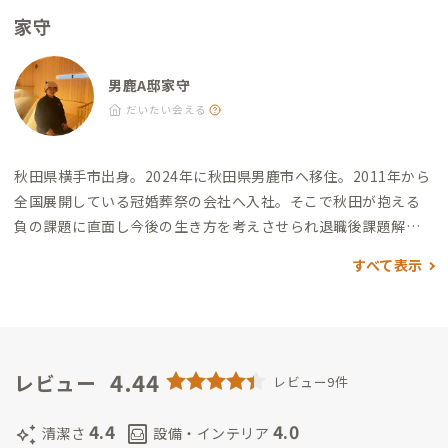
る、ボリュームも大満足） ・美酒屋すいれん：徒歩7分（まんま
家守
るのからあげ定食や煮込みハンバーグ定食が定番で絶品、昼は
定食/夜は予約制の居酒屋） ・おがや：徒歩8分（男鹿塩ラーメ
ンは一度は食べてほしいこだわりの詰まったラーメン） 道の駅
男鹿A邸家守
・なまはげの里オガーレ：徒歩5分
だいたい会える
秋田県横手市出身。2024年に秋田県男鹿市へ移住。
2011年から
全国展開している冠婚葬祭の会社へ入社。
そこで秋田が抱える
負の課題に直面し今後の生き方を考えさせられ
退職後課題解決
の一助になりたく活動を決意。
健康を強く意識するようになり
すべて表示
パーソナルトレーナーの資格を取得。
その後、サウナが健康に
与える影響を知り
サウナについて学ぶため、サウナスパ協会の
資格取得と全国のサウナ施設を巡り
苦手なサウナを克服すると
共にテントサウナの出張業でアウトドアサウナで活動。
現在
は、男鹿A宅と同じ船川地区にある、森長旅館で宿守をしながら
4.44
レビュー
レビュー9件
熱波師として活動中。
サウナが苦手な人には入り方のレクチャ
ーを
サウナーには最高の施設の一つとして認知されることを目
4.4
4.0
auto_awesome
living
清潔さ
設備・インテリア