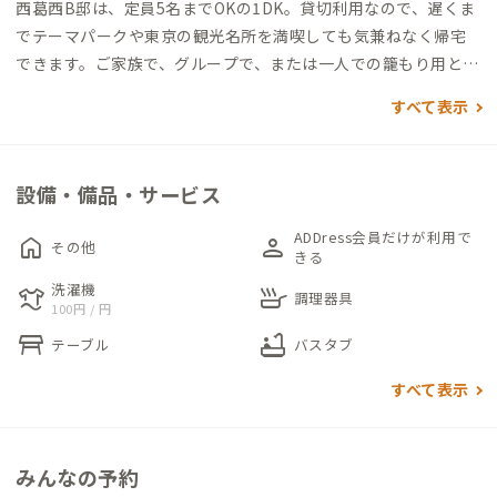
西葛西B邸は、定員5名までOKの1DK。貸切利用なので、遅くま
でテーマパークや東京の観光名所を満喫しても気兼ねなく帰宅
できます。ご家族で、グループで、または一人での籠もり用とし
て、多用途にお使いください、
すべて表示
西葛西A邸と同じビルにあるため、利便性の良さはそのまま。
徒歩5分圏内に買い物施設が揃っているため、荷物は極力コンパ
設備・備品・サービス
クトでもOK。自炊派、外食派、いずれの方も楽しめるロケーシ
ョンです。
ADDress会員だけが利用で
home
person
その他
きる
寝室として利用できる個室にはダブルベッドと同伴者用の和布
洗濯機
laundry
skillet
調理器具
100円 / 円
団をご用意、専用バルコニーがあり、明るい自然光が入ります。
table_restaurant
bathtub
バルコニーはお仕事の合間のリフレッシュや洗濯物干しにも利
テーブル
バスタブ
用できます。大人数で長期滞在する場合にはビル1階のコインラ
すべて表示
ンドリーで洗濯物を一気に片付けてしまうのもおすすめです。
テーマパークや都内の観光名所へのアクセスが良い西葛西B邸で
みんなの予約
すが、家のある江戸川区は東京23区で最大面積を誇る公園の多