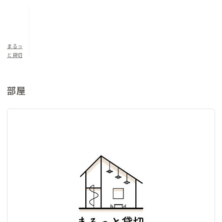
さも魅力。ふらっと外を歩いてみるだけで、水辺もある公園がい
くつもあります。また、徒歩4分のスポーツセンターでは気軽に
プールや卓球、バドミントンも楽しめます。
まるっ
▼寝室について
と貸切
洋室（定員5名）：ダブルベッド×1/和布団×3
部屋