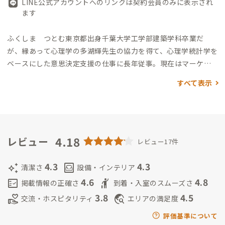
LINE公式アカウントへのリンクは契約会員のみに表示され
ます
ふくしま つとむ
東京都出身
千葉大学工学部建築学科卒業だ
が、縁あって心理学の多湖輝先生の協力を得て、心理学統計学を
ベースにした意思決定支援の仕事に長年従事。
現在はマーケテ
ィングの会社を経営（廃校利用計画作成、適性診断テスト開
すべて表示
発、ビデオ解析システム開発等）とともに、東京学芸大学大学
院で社会心理学の杉森伸吉先生に師事。「魅力的な人が育つ仕
事環境とは」をテーマに新しい切り口の職場評価の方法を検討
中。これからADDressの家守を通じての新たな交流を妻ととも
に楽しみにしています。
4.18
ふくしま ふさの
石川県出身
金沢美術工
レビュー
レビュー17件
芸大学インダストリアルデザイン卒 腕時計のメーカーやアク
セサリーメーカーでデザイン及びマーチャンダイジング業務に
4.3
4.3
auto_awesome
living
清潔さ
設備・インテリア
従事、結婚し3人の子育て後、工作教室やアート制作活動中。
4.6
4.8
fact_check
hail
掲載情報の正確さ
到着・入室のスムーズさ
3.8
4.5
volunteer_activism
travel_explore
交流・ホスピタリティ
エリアの満足度
評価基準について