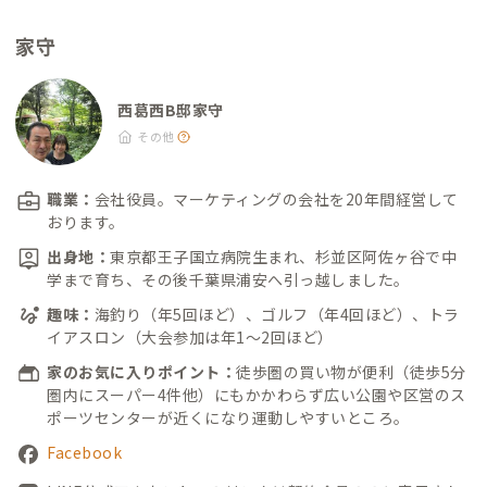
える居酒屋） ・スパイス·ラー麺 卍力 西葛西本店：徒歩7分 ・
家守
鳥繁：徒歩10分 インド料理 ・ムンバイパレス：徒歩4分（ビリ
ヤニが美味しい、インド式中華もあり） ・アムダスラビー：徒
歩7分（本場のスパイス使いを味わう南インド料理） ・インドレ
西葛西B邸家守
ストラン＆バー ムナル：徒歩7分（日本人にも食べやすいインド
その他
カレー） ・スパイスマジック カルカッタ本店：徒歩9分（「江
戸川インド人会」会長チャンドラニさんが営む北インド料理
職業：
会社役員。マーケティングの会社を20年間経営して
店）
おります。
出身地：
東京都王子国立病院生まれ、杉並区阿佐ヶ谷で中
学まで育ち、その後千葉県浦安へ引っ越しました。
趣味：
海釣り（年5回ほど）、ゴルフ（年4回ほど）、トラ
イアスロン（大会参加は年1～2回ほど）
家のお気に入りポイント：
徒歩圏の買い物が便利（徒歩5分
圏内にスーパー4件他）にもかかわらず広い公園や区営のス
ポーツセンターが近くになり運動しやすいところ。
Facebook