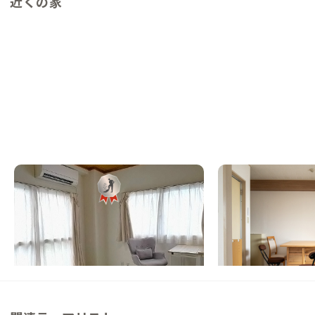
近くの家
西葛西A邸
西葛西C邸
東京都
その他
東京都
その他
【駅徒歩10分】近隣で何でも揃う？便利す
【まるっと貸切専用】
ぎる立地にある家
トへ直通バスあり！テ
ンディア、東京観光の
この家からの距離 0km
この家からの距離 0km