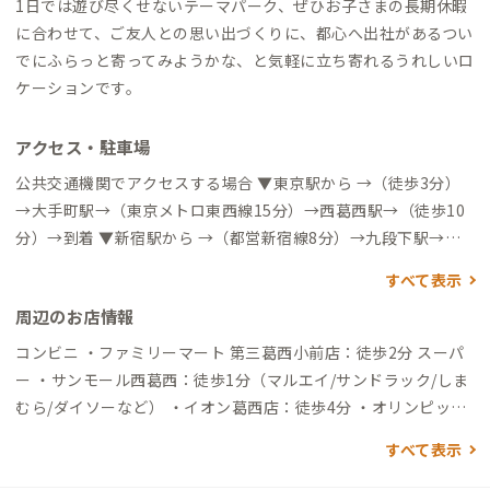
1日では遊び尽くせないテーマパーク、ぜひお子さまの長期休暇
に合わせて、ご友人との思い出づくりに、都心へ出社があるつい
でにふらっと寄ってみようかな、と気軽に立ち寄れるうれしいロ
ケーションです。
アクセス・駐車場
公共交通機関でアクセスする場合 ▼東京駅から →（徒歩3分）
→大手町駅→（東京メトロ東西線15分）→西葛西駅→（徒歩10
分）→到着 ▼新宿駅から →（都営新宿線8分）→九段下駅→
（東京メトロ東西線20分）→西葛西駅→（徒歩10分）→到着 ▼
すべて表示
亀戸駅から →（バス24分）→宇喜田→（徒歩6分）→到着 ▼羽
周辺のお店情報
田空港から →（リムジンバス30分）→葛西駅→（徒歩20分）→
到着 ▼東京ディズニーランド（舞浜駅）から →（電車3分）→
コンビニ ・ファミリーマート 第三葛西小前店：徒歩2分 スーパ
葛西臨海公園駅→（バス16分）→西葛西駅→（徒歩10分）→到
ー ・サンモール西葛西：徒歩1分（マルエイ/サンドラック/しま
着 →（バス23分）→葛西駅→（徒歩20分）→到着 車でアクセス
むら/ダイソーなど） ・イオン葛西店：徒歩4分 ・オリンピッ
する場合 ▼東京駅から →（一般道30分）→到着 ▼東京ディズニ
ク：徒歩5分 ・西葛西場外市場：徒歩10分 ディスカウントスト
すべて表示
ーランド（舞浜駅）から →（一般道20分）→到着
ア ・ドン・キホーテ葛西店：徒歩4分 飲食店 ・定食 稲：徒歩2
分（ランチタイムのみ営業） ・居酒屋 笑じろー：徒歩4分（歌