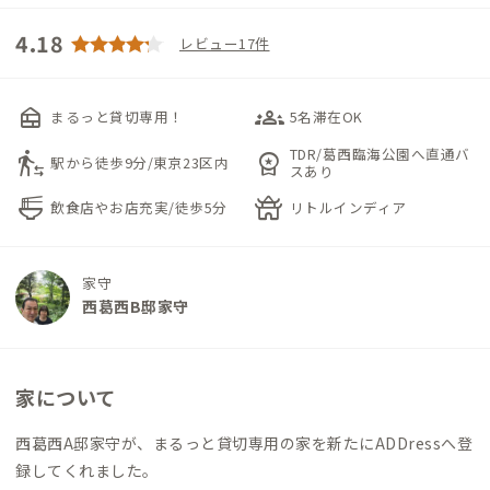
4.18
レビュー17件
nest_multi_room
groups_3
まるっと貸切専用！
5名滞在OK
TDR/葛西臨海公園へ直通バ
transfer_within_a_station
workspace_premium
駅から徒歩9分/東京23区内
スあり
ramen_dining
temple_buddhist
飲食店やお店充実/徒歩5分
リトルインディア
家守
西葛西B邸家守
家について
西葛西A邸家守が、まるっと貸切専用の家を新たにADDressへ登
録してくれました。