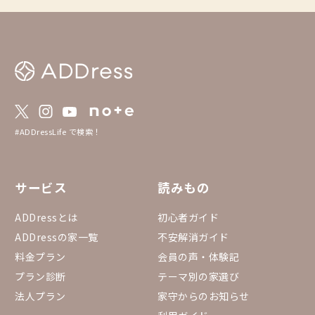
し、シーンや気分に合った
feをこれからも楽し
いです。 ▼予約方法 「まるっと貸切」は通
常の予約方法とは異な
を必ずご確認の上、ご
https://addresslove.n
65aa4b4702b8018b268
約状況カレンダー まる
のまるっと貸切全物件
っています。 https://do
#ADDressLife で検索！
eadsheets/d/1gGpN
0RYGr7Ovh7BGP3fQTi
53432#gid=15557534
サービス
読みもの
ADDressとは
初心者ガイド
ADDressの家一覧
不安解消ガイド
料金プラン
会員の声・体験記
プラン診断
テーマ別の家選び
法人プラン
家守からのお知らせ