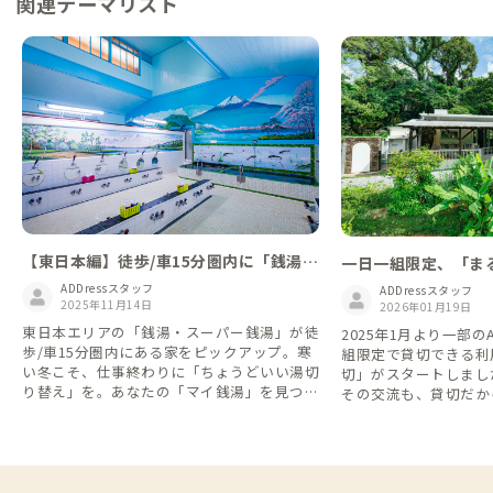
関連テーマリスト
【東日本編】徒歩/車15分圏内に「銭湯」
一日一組限定、「ま
がある家
家
ADDressスタッフ
ADDressスタッフ
2025年11月14日
2026年01月19日
東日本エリアの「銭湯・スーパー銭湯」が徒
2025年1月より一部の
歩/車15分圏内にある家をピックアップ。寒
組限定で貸切できる利
い冬こそ、仕事終わりに「ちょうどいい湯切
切」がスタートしました。 シェア
り替え」を。あなたの「マイ銭湯」を見つけ
その交流も、貸切だか
てください。
な時間も。 旅や暮ら
て、自由に選べるようにな
利用して他の会員さん
や交流を楽しむもよし
族と気兼ねなくゆった