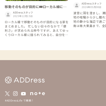
ADDressスタッフ
移動そのものが目的に🚃ローカル線に揺
2026年05月08日
られてみよう
波音に耳を澄まし、潮
ADDressスタッフ
2025年12月15日
地の喧騒から少し離れ
地の静かな海辺で過ご
ローカル線で移動そのものが目的になる家を
南は南大東島まで、全
まとめました。 忙しない日々のなかで「便
辺の家」をご紹介しま
利さ」が求められる昨今ですが、あえてゆっ
くりローカル線に揺られてみると、自分を見
つめ直す時間になったり、新しい発見があっ
たりと普段とは違った楽しみを見つけられそ
うですね👌 「青春18きっぷ」などのオトク
なきっぷの期間に合わせて行ってみるのもお
すすめです。 ※情報は2025年5月時点のもの
になります
#ADDressLife で検索！