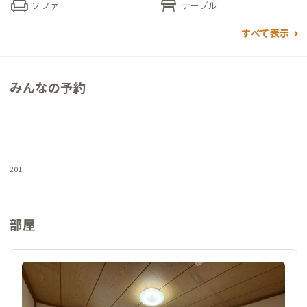
chair
table_restaurant
ソファ
テーブル
徒歩圏内には、定食屋やお菓子屋、精肉店、スーパー、日用品
店などが揃っており、日常の買い物にも困りません。素朴でゆっ
すべて表示
たりとした時間が流れるこの家で、長期滞在も心地よく過ごすこ
とができます。
みんなの予約
201
部屋