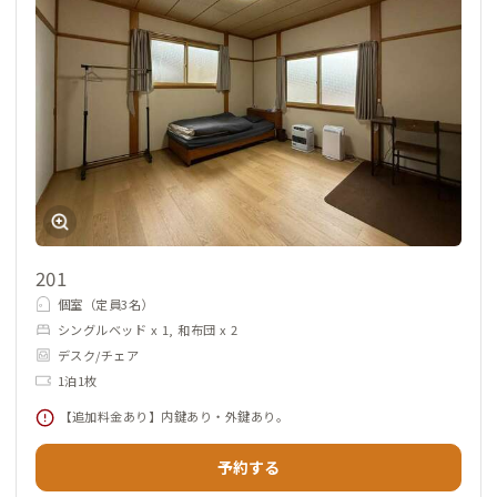
201
個室（定員3名）
シングルベッド x 1, 和布団 x 2
デスク/チェア
1泊1枚
【追加料金あり】内鍵あり・外鍵あり。
予約する