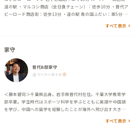
戸〜久慈（JRバス・70分） 久慈〜普代（三陸鉄道リアス線・約
道の駅 ・マルコシ商店（全日食チェーン）：徒歩10分 ・普代ア
35分） 普代駅～普代B邸（徒歩・20分） 普代タクシー（5分、
ビーロード商店街：徒歩13分 ・道の駅 青の国ふだい：車5分 日
1,000円程度） Tel / 0194-35-2626 自動車でアクセスする場合
用品店 ・まるに：徒歩10分 食料品店 ・三船製菓：徒歩10分 ・
すべて表示
▼三沢空港から →（一般道20分）→三沢十和田下田IC→（高
上神田精肉店：徒歩11分 ・下川原商店：徒歩13分 ※各お店は、
速道80分）→普代北IC→（一般道5分）→到着 ▼盛岡駅から
19:00頃の閉店となる場合が多いです。日によっては少し早めに
→（一般道80分）→ 宮古中央IC→（高速道40分）→ 普代北IC→
閉店することもあるため、余裕をもってご訪問ください。 飲食
家守
（一般道5分）→到着 ▼二戸駅から →（一般道65分）→ 久慈I
店 ・お食事処いち龍：徒歩9分（ラーメン、丼もの、定食のある
C→（高速道20分）→ 普代北IC→（一般道5分）→到着
村の憩いの食堂） ・みつよし食堂：徒歩17分（中華中心の村の
小さな食堂。昼のみ） ・Petersburg：徒歩20分（定食、ラー
普代B邸家守
メン、パスタが楽しめるカフェ。昼のみ） ・御食事処 魚定：車
だいたい会える
5分（海の幸が楽しめる港の食堂。昼のみ） ・レストハウスうし
お：車で6分（太平洋を望む景色の良いお店。昼のみ） その他
＜藤本健司＞
千葉県出身。岩手県普代村在住。
千葉大学教育学
・普代浜園地キラウミ・浜の産直きらうみ：車5分（白い砂浜と
部卒業。学生時代はスポーツ科学を学ぶとともに英語や中国語
青い海。産直施設あり） ・鵜鳥神社奥宮(本殿)：車11分 ・国民
を学び、中国への留学を経験したことが海外へ飛び出す大きな
宿舎くろさき荘：車12分（日帰り入浴） ・黒崎展望台・黒崎園
きっかけとなる。
その後、2008年から旅行業界で営業職に従
地：車14分（高さ150ｍを超える黒崎の断崖の上にある展望台）
すべて表示
事。2013年から青年海外協力隊として3年間ケニアで活動し、児
童福祉施設にて基礎教育やカウンセリングを担当。異文化理解