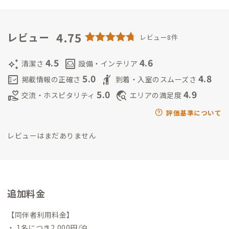
と適応力を養いながら、中高生世代の子どもたちに寄り添う経
験を積む。
帰国後は、キャリアデザインスクールに携わり、受講
生の自らのキャリアを主体的に考えられる環境づくりを支援。
4.75
レビュー
レビュー8件
現在は岩手県普代村にて、地域おこし協力隊として空き家を活用
してデジタルノマドワーカーや村外の人向けに宿泊業やコミュ
4.5
4.6
auto_awesome
living
清潔さ
設備・インテリア
ニティースペースの運営、コミュニティづくりを推進（B Corp
5.0
4.8
fact_check
hail
掲載情報の正確さ
到着・入室のスムーズさ
認証取得にも挑戦予定）。
ADDressを通じて、普代村の魅力を
5.0
4.9
volunteer_activism
travel_explore
交流・ホスピタリティ
エリアの満足度
国内外の人々と共有し、持続可能な地域づくりに貢献していき
たいと考えている。
評価基準について
レビューはまだありません
追加料金
【同伴者利用料金】
・ 1名につき2,000円/泊