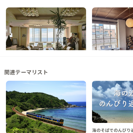
普代A邸
久慈A邸
岩手県
ホテル/旅館
岩手県
戸建て
【オーシャンビュー】雄大な太平洋に臨む、
【久慈駅徒歩5分】元
高台に建つ家
した磨りガラスが印象
日常が少し楽しくなる
この家からの距離 4km
この家からの距離 21km
関連テーマリスト
海のそばでのんびり