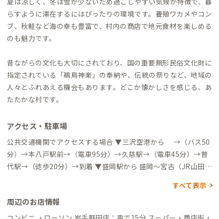
夏は涼しく、冬は雪が少ないため過ごしやすい気候が特徴で、暮
らすように滞在するにはぴったりの環境です。養殖ワカメやコン
ブ、秋鮭など海の幸も豊富で、村内の商店で地元食材を楽しめる
のも魅力です。
昔ながらの文化も大切にされており、国の重要無形民俗文化財に
指定されている「鵜鳥神楽」の奉納や、伝統の祭りなど、地域の
人々とふれあえる機会もあります。どこか懐かしさを感じる、あ
たたかな村です。
アクセス・駐車場
公共交通機関でアクセスする場合 ▼三沢空港から →（バス50
分）→本八戸駅前→（電車95分）→久慈駅→（電車45分）→普
代駅→（徒歩20分）→到着 ▼盛岡駅から 盛岡〜宮古（JR山田
線・2時間） 宮古駅〜普代駅（三陸鉄道リアス線・約60分） 普
すべて表示
代駅～普代B邸（徒歩・20分） ▼盛岡駅」から 盛岡〜宮古（岩
周辺のお店情報
手県北バス106急行・2時間） 宮古駅〜普代駅（三陸鉄道リアス
線・約60分） 普代駅～普代B邸（徒歩・20分） ▼二戸駅から 二
コンビニ ・ローソン 岩手野田店：車で15分 スーパー・商店街・