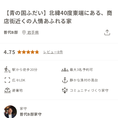
【青の国ふだい】北緯40度東端にある、商
店街近くの人情あふれる家
普代B邸
岩手県
4.75
レビュー8件
transfer_within_a_station
groups_3
駅から徒歩20分
最大3名予約可
fullscreen
anchor
広々LDK
静かな漁村の高台
deck
person_play
避暑地
コミュニティづくり家守
家守
普代B邸家守