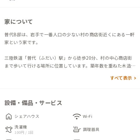
家について
普代B邸は、岩手で一番人口の少ない村の商店街近くにある一軒
家という家です。
三陸鉄道「普代（ふだい）駅」から徒歩20分、村の中心商店街
まで歩いて行ける場所に位置しています。築年数を重ねた木造の
建物をリノベーションしたこの家は、どこか懐かしくアットホ
すべて表示
ームな雰囲気が漂い、まるで田舎のおばあちゃんの家に帰って
きたかのような気持ちになります。
設備・備品・サービス
2階にある個室にはシングルベッドとデスク・チェアを備えてお
り、静かな環境の中で仕事や読書にも集中できる空間です。同伴
home
wifi
シェアハウス
Wi-Fi
者がいる場合は、マットレスを敷いての宿泊も可能で、簡易的な
洗濯機
laundry
skillet
がら内鍵・外鍵も設けられており安心です。
調理器具
100円 / 1回