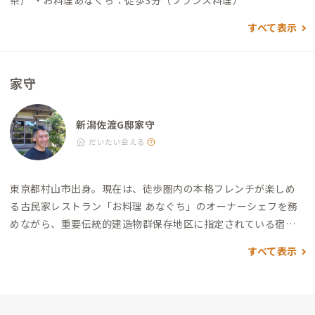
茶） ・お料理あなぐち：徒歩3分（フランス料理）
すべて表示
家守
新潟佐渡G邸家守
だいたい会える
東京都村山市出身。
現在は、徒歩圏内の本格フレンチが楽しめ
る古民家レストラン「お料理 あなぐち」のオーナーシェフを務
めながら、重要伝統的建造物群保存地区に指定されている宿根
木地区の修繕修景、保存活動を行う「（一社）宿根木を愛する
すべて表示
会」にも所属し、活躍しています。2023年に地域福祉活動に重
きを置いた「（一社）しなしなやらんかや」も立ち上げ活動も
行っています。
以前は神奈川県内でシェフとして勤務された後、
佐渡へは地域おこし協力隊として2021年に移住しました。
これ