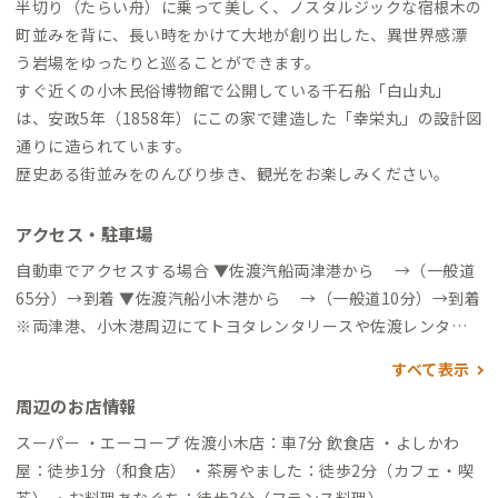
半切り（たらい舟）に乗って美しく、ノスタルジックな宿根木の
町並みを背に、長い時をかけて大地が創り出した、異世界感漂
う岩場をゆったりと巡ることができます。
すぐ近くの小木民俗博物館で公開している千石船「白山丸」
は、安政5年（1858年）にこの家で建造した「幸栄丸」の設計図
通りに造られています。
歴史ある街並みをのんびり歩き、観光をお楽しみください。
アクセス・駐車場
自動車でアクセスする場合 ▼佐渡汽船両津港から →（一般道
65分）→到着 ▼佐渡汽船小木港から →（一般道10分）→到着
※両津港、小木港周辺にてトヨタレンタリースや佐渡レンタカ
ーなど、レンタカー会社が各社あります。お車での移動を検討さ
すべて表示
れている方は参考にしてください。
周辺のお店情報
スーパー ・エーコープ 佐渡小木店：車7分 飲食店 ・よしかわ
屋：徒歩1分（和食店） ・茶房やました：徒歩2分（カフェ・喫