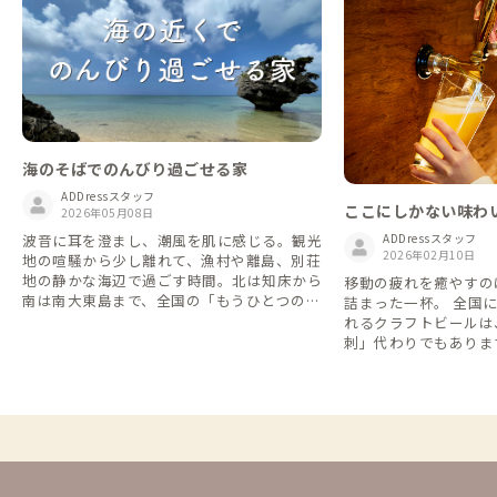
海のそばでのんびり過ごせる家
ADDressスタッフ
ここにしかない味わい
2026年05月08日
で乾杯しよう
波音に耳を澄まし、潮風を肌に感じる。観光
ADDressスタッフ
2026年02月10日
地の喧騒から少し離れて、漁村や離島、別荘
地の静かな海辺で過ごす時間。北は知床から
移動の疲れを癒やすの
南は南大東島まで、全国の「もうひとつの海
詰まった一杯。 全国に
辺の家」をご紹介します。
れるクラフトビールは
刺」代わりでもあります。 今回は
から電車や徒歩でふら
トビールパブ・醸造所
た。 ブルワリーに集まる地元の人たちと肩
を並べて飲めば、ガイ
ないローカルな物語が
ん。この週末は、まだ
に出かけませんか？ 🔍参考URL https://bee