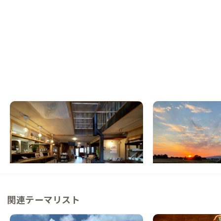
新潟佐渡E邸
新潟佐渡D邸
新潟県
ゲストハウス
新潟県
戸建て
【サウナ/カフェ併設】旅のひと、島のひと
【特別天然記念物】ト
が集う場所
な日常を楽しむ
この家からの距離 22km
この家からの距離 29km
関連テーマリスト