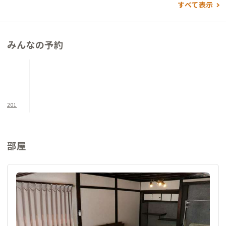
ェア、高速の固定光回線を設置しており、お仕事も快適に行えま
すべて表示
す。
建物内に自転車を2台程度停めておけますが、徒歩圏内に飲食店
みんなの予約
もあります。
目の前に海が広がり、夜には満天の星空。歴史ある観光地での暮
らしは、観光も自然も楽しみながらリフレッシュできることと
思います。
201
部屋