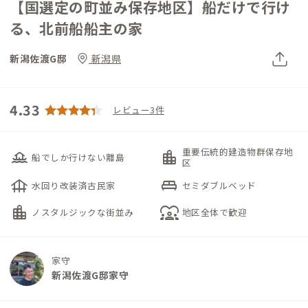
【国選定の町並み保存地区】船だけで行け
る、北前船船主の家
新潟佐渡G邸
新潟県
4.33
レビュー3件
重要伝統的建造物群保存地
houseboat
location_city
船でしか行けない離島
区
foundation
king_bed
水回り改装済古民家
セミダブルベッド
location_city
diversity_1
ノスタルジックな街並み
地区全体で歓迎
家守
新潟佐渡G邸家守