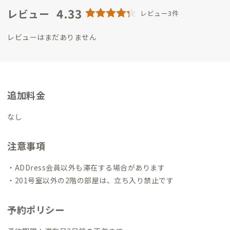
からADDressの家守を通して、観光ガイドブックに載っていな
4.33
レビュー
レビュー3件
いようなローカル情報や地域の魅了を会員さんにお伝えし、佐
渡、宿根木の素晴らしさをより多くの人に知ってもらいなが
レビューはまだありません
ら、自分自身も楽しんでいきたいと考えています。
追加料金
なし
注意事項
・ADDress会員以外も滞在する場合があります
・201号室以外の2階の部屋は、立ち入り禁止です
予約ポリシー