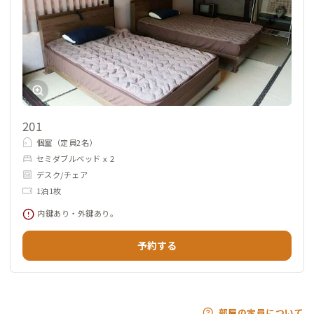
201
個室（定員2名）
セミダブルベッド x 2
デスク/チェア
1泊1枚
内鍵あり・外鍵あり。
予約する
部屋の定員について