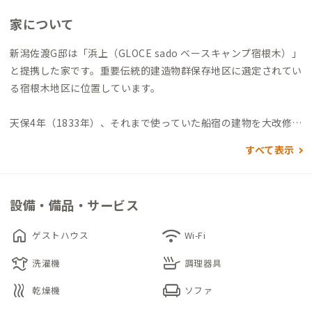
家について
新潟佐渡G邸は「浜上（GLOCE sado ベースキャンプ宿根木）」
と提携した家です。重要伝統的建造物群保存地区に選定されてい
る宿根木地区に位置しています。
天保4年（1833年）、それまで使っていた船宿の建物を大改修、
その後は日本海を北から南へ航海した北前船船主の家として活
すべて表示
躍しました。改修時の棟札が今も残っています。
集落内に残る「木羽葺き石置き屋根」や漆塗、間取りなど古い
設備・備品・サービス
様式を残しています。建物自体は築古ですが、キッチン、お風
呂、トイレは改装済。調理器具や調理家電が揃ったIH仕様のシ
home
wifi
ゲストハウス
Wi-Fi
ステムキッチンは、使いやすく清潔です。吹き抜けから明るい光
laundry
skillet
が入る開放的なリビングで、住民との交流をお楽しみください。
洗濯機
調理器具
heat
chair
乾燥機
ソファ
個室にはゆったりと休めるセミダブルベッドが2台。デスクとチ