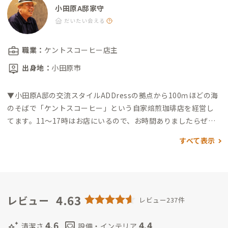
小田原A邸家守
だいたい会える
職業：
ケントスコーヒー店主
出身地：
小田原市
▼小田原A邸の交流スタイル
ADDressの拠点から100ｍほどの海
のそばで「ケントスコーヒー」という自家焙煎珈琲店を経営し
てます。11～17時はお店にいるので、お時間ありましたらぜひ
お越しください。
その他、まち歩きコーディネーターやまち歩
すべて表示
きガイドもしています。拠点を中心に周辺の商店やADDressの
他拠点とも連携して「小さな軒先市」を開催しています。
▼家守
より一言
・平井 丈夫（ひらい たけお）
・「海よし、山よし、天
気よし」と言われた小田原。明治期には温暖な地として政財界
人の別邸がたくさん建てられました。また、江戸時代には城下
4.63
レビュー
レビュー237件
町として、また東海道五十三次屈指の宿場町としても栄えまし
た。そんな立地に小田原A邸はあります。拠点から海岸までは約
4.6
4.4
auto_awesome
living
清潔さ
設備・インテリア