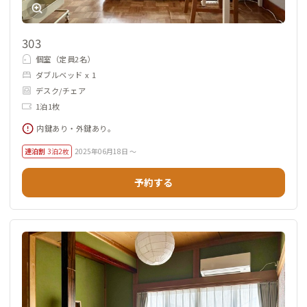
303
個室（定員2名）
ダブルベッド x 1
デスク/チェア
1泊1枚
内鍵あり・外鍵あり。
連泊割
3泊2枚
2025年06月18日 ～
予約する