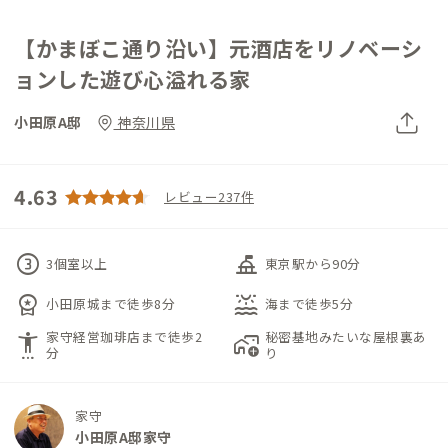
【かまぼこ通り沿い】元酒店をリノベーシ
ョンした遊び心溢れる家
小田原A邸
神奈川県
4.63
レビュー237件
counter_3
things_to_do
3個室以上
東京駅から90分
workspace_premium
water_lux
小田原城まで徒歩8分
海まで徒歩5分
家守経営珈琲店まで徒歩2
秘密基地みたいな屋根裏あ
settings_accessibility
add_home_work
分
り
家守
小田原A邸家守