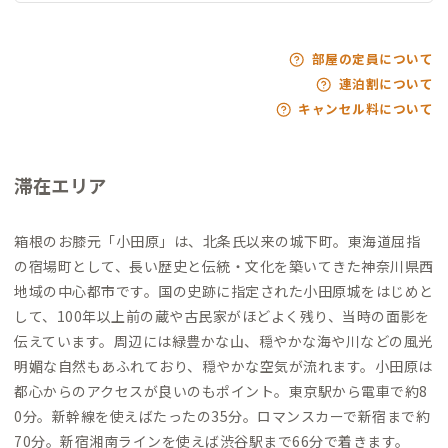
部屋の定員について
連泊割について
キャンセル料について
滞在エリア
箱根のお膝元「小田原」は、北条氏以来の城下町。東海道屈指
の宿場町として、長い歴史と伝統・文化を築いてきた神奈川県西
地域の中心都市です。国の史跡に指定された小田原城をはじめと
して、100年以上前の蔵や古民家がほどよく残り、当時の面影を
伝えています。周辺には緑豊かな山、穏やかな海や川などの風光
明媚な自然もあふれており、穏やかな空気が流れます。小田原は
都心からのアクセスが良いのもポイント。東京駅から電車で約8
0分。新幹線を使えばたったの35分。ロマンスカーで新宿まで約
70分。新宿湘南ラインを使えば渋谷駅まで66分で着きます。