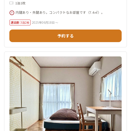
1泊1枚
内鍵あり・外鍵あり。コンパクトなお部屋です（7.4㎡）。
連泊割
3泊2枚
2025年06月18日 ～
予約する