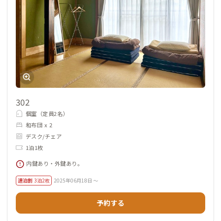
302
個室（定員2名）
和布団 x 2
デスク/チェア
1泊1枚
内鍵あり・外鍵あり。
連泊割
3泊2枚
2025年06月18日 ～
予約する