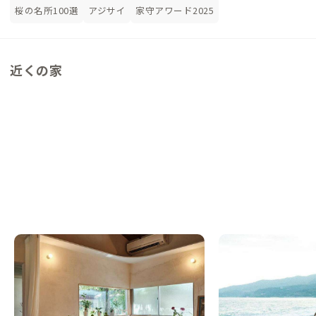
桜の名所100選
アジサイ
家守アワード2025
近くの家
小田原F邸
小田原G邸
神奈川県
ゲストハウス
神奈川県
ゲストハウス
【まるっと貸切専用】駅徒歩5分で城下町と
【まるっと貸切専用】
海を楽しむ貸切2LDK
るまちごとゲストハウ
この家からの距離 1km
この家からの距離 1km