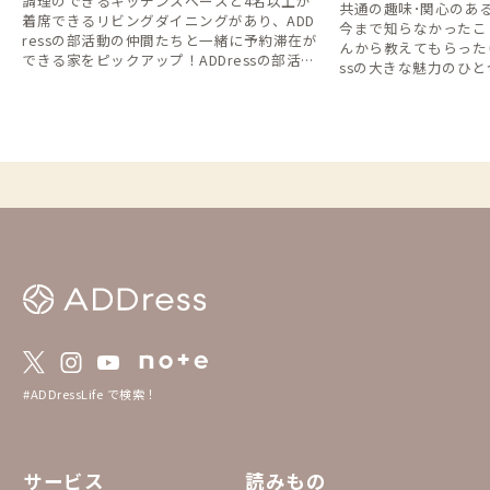
調理のできるキッチンスペースと4名以上が
共通の趣味･関心のあ
着席できるリビングダイニングがあり、ADD
今まで知らなかったこ
ressの部活動の仲間たちと一緒に予約滞在が
んから教えてもらったり
できる家をピックアップ！ADDressの部活動
ssの大きな魅力のひ
や仲間たちとの「新年会」を開くのに最適な
か。 僕はコーヒーが
家を取り上げてみました（徒歩圏内にある2
ーヒーが好きな方にぜ
物件での同時予約で複数名の利用が可能な家
をリストにしました。
も含まれます）。 ADDressの部活動にまだ
参加していない会員さんは、ぜひ以下の「部
活動一覧」から趣味趣向の合うものを選んで
みて、この機会に入会してみてはいかがでし
ょうか？ 📢部活動一覧と入部（エントリ
ー）方法⬇️ https://addresslove.notion.sit
e/31be6ff11f8b4700a20849a73500b04f
#ADDressLife で検索！
サービス
読みもの