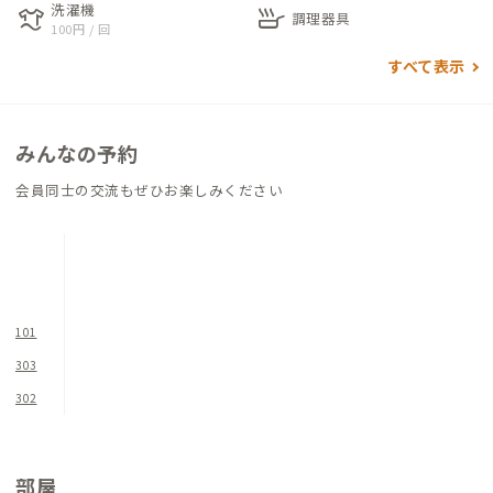
洗濯機
laundry
skillet
して仕事もできますし、長座布団があるので寝っ転がって過ご
調理器具
100円 / 回
すことも。小規模住宅でありながら、家のあちこちに居場所が
すべて表示
見つけられる、来た人をワクワクさせる家です。
みんなの予約
会員同士の交流もぜひお楽しみください
101
303
302
部屋