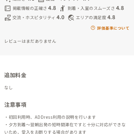
100ｍ、朝のお散歩には最適です。ぜひ、歴史ある小田原の街を
4.8
4.8
fact_check
hail
掲載情報の正確さ
到着・入室のスムーズさ
楽しんでください。皆さんとお会いできることを楽しみしてお
4.0
4.8
volunteer_activism
travel_explore
交流・ホスピタリティ
エリアの満足度
ります。
（家守補助）
・福原早苗（ふくはらさなえ）
・ケントス
コーヒー2階の住民
・週末普段手が届かない場所の清掃や洗濯の
評価基準について
補助をしてくれます。
ひとり娘のレイちゃんも時々ママのお手
レビューはまだありません
伝いをします。
追加料金
なし
注意事項
・初回利用時、ADDress利用の説明を行います
・夕方到着～翌朝出発の短時間滞在ですと十分に対応ができな
いため、受入をお断りする場合があります