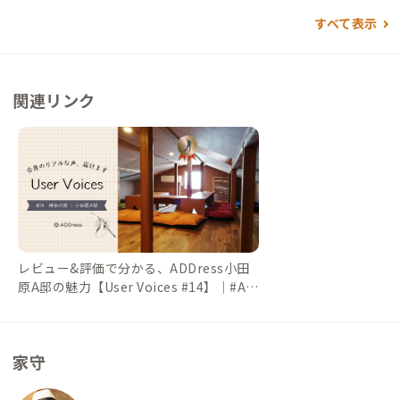
u OX ：徒歩13分（スーパー）
すべて表示
関連リンク
レビュー&評価で分かる、ADDress小田
原A邸の魅力【User Voices #14】｜#AD
DressLife（アドレスライフ）
家守