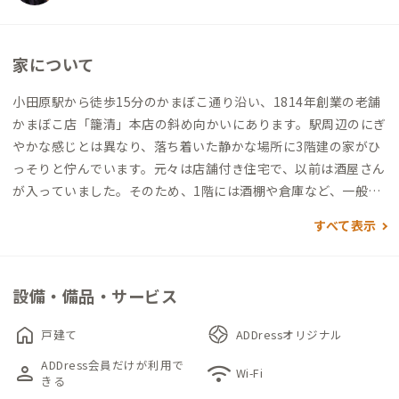
家について
小田原駅から徒歩15分のかまぼこ通り沿い、1814年創業の老舗
かまぼこ店「籠清」本店の斜め向かいにあります。駅周辺のにぎ
やかな感じとは異なり、落ち着いた静かな場所に3階建の家がひ
っそりと佇んでいます。元々は店舗付き住宅で、以前は酒屋さん
が入っていました。そのため、1階には酒棚や倉庫など、一般的
な家にはない面白さがありました。そんな当時の面影を生かし
すべて表示
て1階の旧店舗部分をギャラリーやワークスペースとして活用。
酒棚を展示棚としてギャラリーに、奥の倉庫部分はワークスペ
ースとして再生しました。かまぼこ板や近くの海岸から調達し
設備・備品・サービス
た流木、アンティーク家具がどこか秘密基地に紛れ込んだよう
な雰囲気が感じられます。ダイニングや個室、ドミトリールーム
home
戸建て
ADDressオリジナル
の壁には一部印象的な壁紙が施され、昭和の住宅ながらもモダ
ADDress会員だけが利用で
person
wifi
ンな様子を醸し出しています。さらに、3階の折りたたみ梯子を
Wi-Fi
きる
登ると、そこには遊び心くすぐる屋根裏空間が広がります。集中