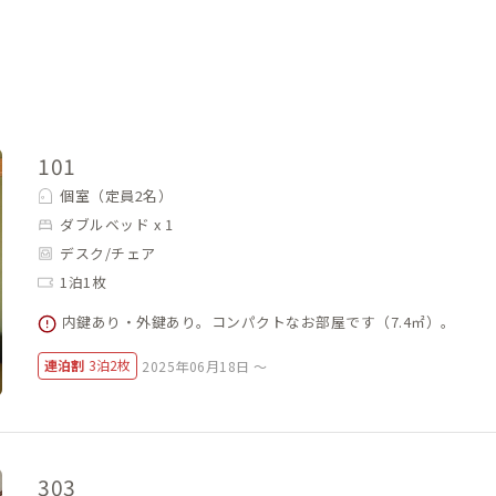
101
個室（定員2名）
ダブルベッド x 1
デスク/チェア
1泊1枚
内鍵あり・外鍵あり。コンパクトなお部屋です（7.4㎡）。
連泊割
3泊2枚
2025年06月18日 ～
303