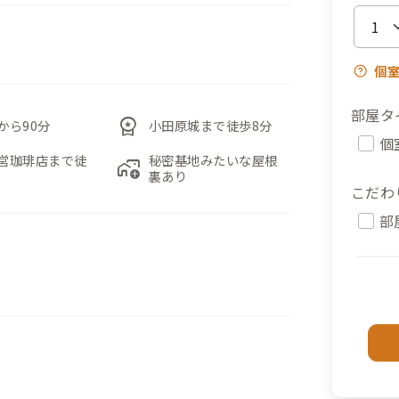
個
部屋タ
workspace_premium
から90分
小田原城まで徒歩8分
個
営珈琲店まで徒
秘密基地みたいな屋根
add_home_work
裏あり
こだわ
部