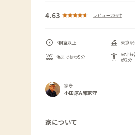
4.63
レビュー236件
counter_3
things_to_do
3個室以上
東京駅
家守経
water_lux
settings_accessibility
海まで徒歩5分
歩2分
家守
小田原A邸家守
家について