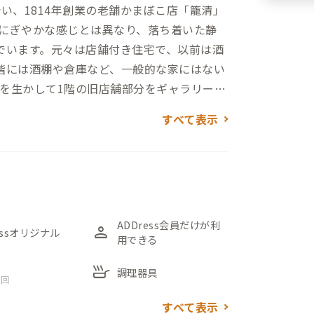
い、1814年創業の老舗かまぼこ店「籠清」
にぎやかな感じとは異なり、落ち着いた静
でいます。元々は店舗付き住宅で、以前は酒
階には酒棚や倉庫など、一般的な家にはない
を生かして1階の旧店舗部分をギャラリーや
棚としてギャラリーに、奥の倉庫部分はワ
すべて表示
ぼこ板や近くの海岸から調達した流木、ア
込んだような雰囲気が感じられます。ダイ
は一部印象的な壁紙が施され、昭和の住宅
す。さらに、3階の折りたたみ梯子を登る
が広がります。集中して仕事もできます
ごすことも。小規模住宅でありながら、家
ADDress会員だけが利
person
essオリジナル
用できる
た人をワクワクさせる家です。
skillet
調理器具
 回
すべて表示