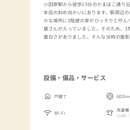
小田原駅から徒歩15分のかまぼこ通り沿
本店の斜め向かいにあります。駅周辺の
かな場所に3階建の家がひっそりと佇ん
屋さんが入っていました。そのため、1
面白さがありました。そんな当時の面影
ワークスペースとして活用。酒棚を展示
ークスペースとして再生しました。かま
ンティーク家具がどこか秘密基地に紛れ
ニングや個室、ドミトリールームの壁に
設備・備品・サービス
ながらもモダンな様子を醸し出していま
と、そこには遊び心くすぐる屋根裏空間
し、長座布団があるので寝っ転がって過
home
戸建て
ADDr
のあちこちに居場所が見つけられる、来
洗濯機
wifi
laundry
Wi-Fi
100円 /