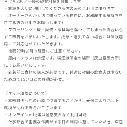
合は￥300／一袋の破棄料金を頂戴します。
・施設を大切に利用してくださる方のみのご利用に限ります。
（オーナーさんが大切に想っている物件に、お邪魔する気持ちを
持てる方の利用をお願いします）
・フローリング・壁・設備・家具等を傷つけてしまった場合は必
ずご申告をお願いいたします。故意・過失でない場合には保険適
用にて対応させていただきます。
・夜間22時以降の騒音にご注意ください。
・屋内・テラスは禁煙です。喫煙は所定の場所（灰皿設置カ所）
にてお願いいたします。
・到着前に食材の購入が必要です、付近に夜間の飲食店は少ない
ため車で15分ほどの移動が必要。
【ネット環境について】
・本部町伊豆見の山原に位置することから、天候によりネット
環境が乱れる場合がございます
・オンラインmtg等は通常支障なく利用可能
・仕事都合で重要な作業がある日の利用は避けていただき、滞在