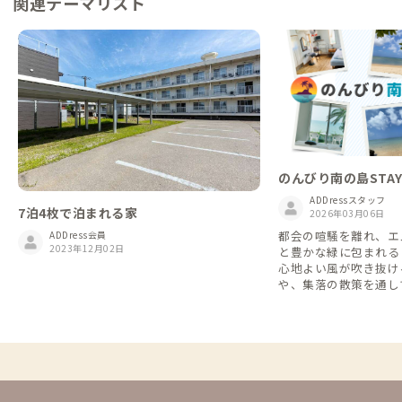
関連テーマリスト
のんびり南の島STA
ADDressスタッフ
7泊4枚で泊まれる家
2026年03月06日
都会の喧騒を離れ、エ
ADDress会員
2023年12月02日
と豊かな緑に包まれる
心地よい風が吹き抜け
や、集落の散策を通し
沢な時間を過ごしてみ