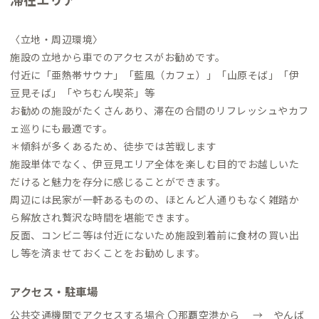
〈立地・周辺環境〉
施設の立地から車でのアクセスがお勧めです。
付近に「亜熱帯サウナ」「藍風（カフェ）」「山原そば」「伊
豆見そば」「やちむん喫茶」等
お勧めの施設がたくさんあり、滞在の合間のリフレッシュやカフ
ェ巡りにも最適です。
＊傾斜が多くあるため、徒歩では苦戦します
施設単体でなく、伊豆見エリア全体を楽しむ目的でお越しいた
だけると魅力を存分に感じることができます。
周辺には民家が一軒あるものの、ほとんど人通りもなく雑踏か
ら解放され贅沢な時間を堪能できます。
反面、コンビニ等は付近にないため施設到着前に食材の買い出
し等を済ませておくことをお勧めします。
アクセス・駐車場
公共交通機関でアクセスする場合 〇那覇空港から → やんば