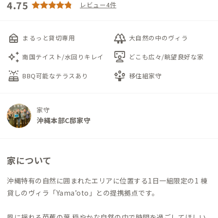
4.75
レビュー4件
nest_multi_room
forest
まるっと貸切専用
大自然の中のヴィラ
auto_awesome
interactive_space
南国テイスト/水回りキレイ
どこも広々/眺望良好な家
solar_power
person_play
BBQ可能なテラスあり
移住組家守
家守
沖縄本部C邸家守
家について
沖縄特有の自然に囲まれたエリアに位置する1日一組限定の1 棟
貸しのヴィラ「Yama’oto」との提携拠点です。
風に揺れる芭蕉の葉 穏やかな自然の中で時間を過ごしてほしい