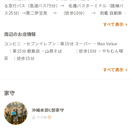
る急行バス（高速バス75分）→ 名護バスターミナル（路線バ
ス25分）→第二伊豆見 → （徒歩10分） → 到着 自動車で
アクセスする場合 〇那覇空港から → （一般道30分）→西原I
すべて表示
C→（高速道45分）→許田IC→（一般道30分）→ 到着
周辺のお店情報
コンビニ ・セブンイレブン：車15分 スーパー ・Max Value
：車15分 飲食店 ・山原そば ：徒歩10分 ・やちむん喫
茶 ：徒歩15分
すべて表示
家守
沖縄本部C邸家守
その他