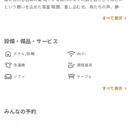
という願いを込めた客室 暗闇、差し込む光、鳥たちの声、静寂
この場所からはじまる、やんばるの1日を。
すべて表示
世界自然遺産登録された「やんばるの森」にありながら、ビー
チにも15分程で行くことのできる沖縄北部散策に適したロケー
設備・備品・サービス
ションを特徴とした隠れ家ヴィラです。
home
wifi
ホテル/旅館
Wi-Fi
占有面積250㎡のガーデンエリアは灰石（琉球石灰岩）の外壁
laundry
skillet
と、木々の囲まれ鳥や風の吹き抜ける音が心地よく流れます。
洗濯機
調理器具
chair
table_restaurant
ソファ
テーブル
大切な人との特別な滞在に、ぜひご利用ください。
すべて表示
＊夜はガーデンBBQ等もリクエストにより実施可能です。
▼寝室について
みんなの予約
洋室1（定員2名）：セミダブルベッド×2
和室1（定員2名）：セミダブルベッド×2