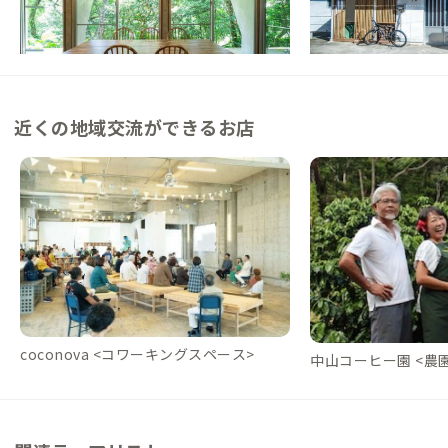
で、岩と木に包まれる非日常の時間と空間を
家で自然を感じられる
楽しむ家
この家からの距離 6km
この家からの距離 0km
近くの地域交流ができるお店
coconova <コワーキングスペース>
中山コーヒー園 <農園