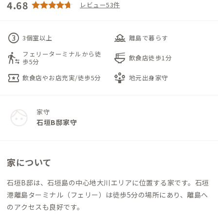
4.68
レビュー53件
counter_3
houseboat
3個室以上
離島で暮らす
フェリーターミナルから徒
transfer_within_a_station
ramen_dining
飲食店徒歩1分
歩5分
local_activity
person_play
飲食店やお店充実/徒歩5分
地元出身家守
家守
石垣B邸家守
家について
石垣B邸は、石垣島の中心地大川エリアに位置する家です。石垣
港離島ターミナル（フェリー）は徒歩5分の場所にあり、離島へ
のアクセスも良好です。