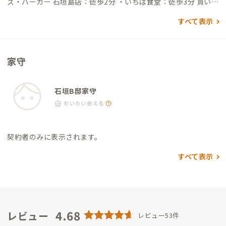
ズ・バーガー 石垣島店：徒歩2分 ・いちば食堂：徒歩3分 買い物
・ユーグレナモール徒歩：3分 その他 ・離島ターミナル：徒歩5
すべて表示
分 ・石垣島公設市場：徒歩3分 ・バンナ公園：車で8分 ・川平
湾：車で20分 ・石垣島鍾乳洞：車で8分
家守
石垣B邸家守
だいたい会える
契約者のみに表示されます。
すべて表示
4.68
レビュー
レビュー53件