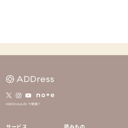
音楽を楽しむ ワイン
日の終わりを味わう 
します。 最近は「朝活（Mo
e）」の対になるよう
方を忙しく終えるので
番心地よい時間にする
イルとして注目されています。
家でワインに合う料理
辺で夕焼けを見ながら
ごし方など楽しめます。 暑い夏、夕方
夜にかけての時間を楽
#ADDressLife で検索！
サービス
読みもの