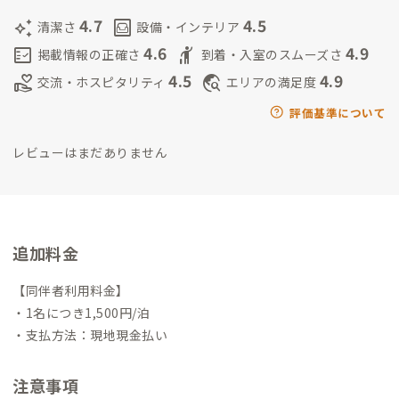
4.7
4.5
auto_awesome
living
清潔さ
設備・インテリア
4.6
4.9
fact_check
hail
掲載情報の正確さ
到着・入室のスムーズさ
4.5
4.9
volunteer_activism
travel_explore
交流・ホスピタリティ
エリアの満足度
評価基準について
レビューはまだありません
追加料金
【同伴者利用料金】
・1名につき1,500円/泊
・支払方法：現地現金払い
注意事項