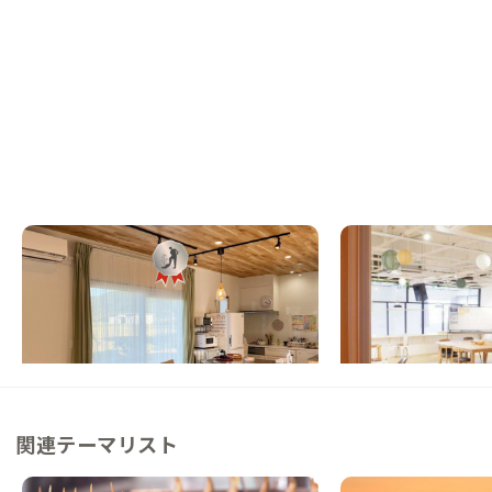
石垣A邸
宮古島B邸
沖縄県
戸建て
沖縄県
ゲストハウス
【ビーチまで徒歩6分】沖縄の離島『石垣
【ワンデイ、ワンシン
島』北部の自然を愉しむ家
トリートハウス
この家からの距離 20km
この家からの距離 124km
関連テーマリスト