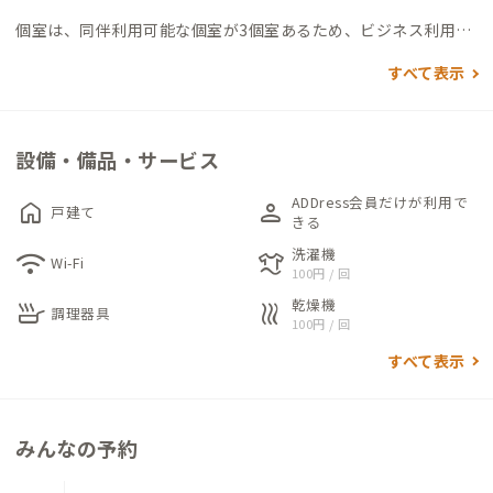
個室は、同伴利用可能な個室が3個室あるため、ビジネス利用に
限らず、友人やパートナーとのワーケーションや長期休暇利用に
すべて表示
も適した家です。
家の中には、作業集中スペース（有料）があり、2名での滞在で
も個室と作業集中スペースに分かれて作業することが可能です。
設備・備品・サービス
ダイニングには6人で利用可能なダイニングテーブルがあり、タ
ADDress会員だけが利用で
home
person
戸建て
イミングが合えば他の滞在者と一緒に食事をすることもできま
きる
す。
洗濯機
wifi
laundry
Wi-Fi
100円 / 回
石垣島出身の家守から島の見どころやおすすめスポットを聞い
乾燥機
てみるのも良いかもしれません。
skillet
heat
調理器具
100円 / 回
すべて表示
みんなの予約