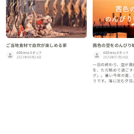
ご当地食材で自炊が楽しめる家
茜色の空をのんびり
グ」を楽しもう！
ADDressスタッフ
ADDressスタッフ
2023年09月14日
2026年07月24日
一日の終わり、空が茜
を、ただ眺めて過ごす
グ」。暑い今年の夏、
うです。海に沈む夕日
本各地から、ダスキン
めました。 「ダスキング」は英語の dusk
（夕暮れ）から派生し
どで使われるライフス
意味としては、 夕暮
しみ、ゆっくり過ごす
けを眺めながら散歩す
飲み物を片手にぼーっ
てキャンドルを灯す 