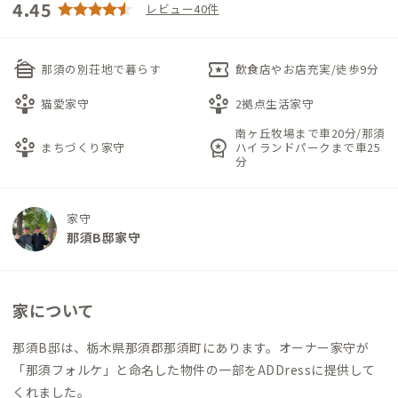
4.45
レビュー40件
cabin
local_activity
那須の別荘地で暮らす
飲食店やお店充実/徒歩9分
person_play
person_play
猫愛家守
2拠点生活家守
南ヶ丘牧場まで車20分/那須
person_play
workspace_premium
まちづくり家守
ハイランドパークまで車25
分
家守
那須B邸家守
家について
那須B邸は、栃木県那須郡那須町にあります。オーナー家守が
「那須フォルケ」と命名した物件の一部をADDressに提供して
くれました。