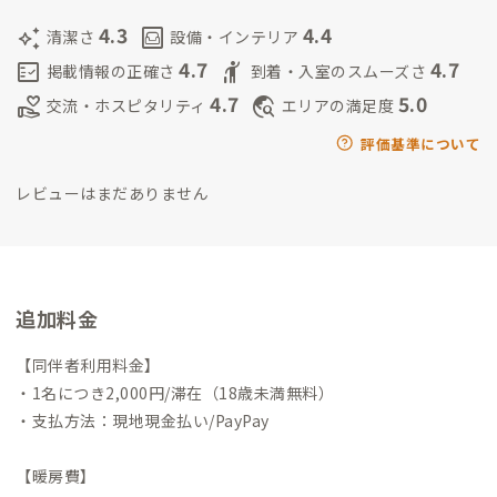
4.3
4.4
auto_awesome
living
清潔さ
設備・インテリア
4.7
4.7
fact_check
hail
掲載情報の正確さ
到着・入室のスムーズさ
4.7
5.0
volunteer_activism
travel_explore
交流・ホスピタリティ
エリアの満足度
評価基準について
レビューはまだありません
追加料金
【同伴者利用料金】
・1名につき2,000円/滞在（18歳未満無料）
・支払方法：現地現金払い/PayPay
【暖房費】