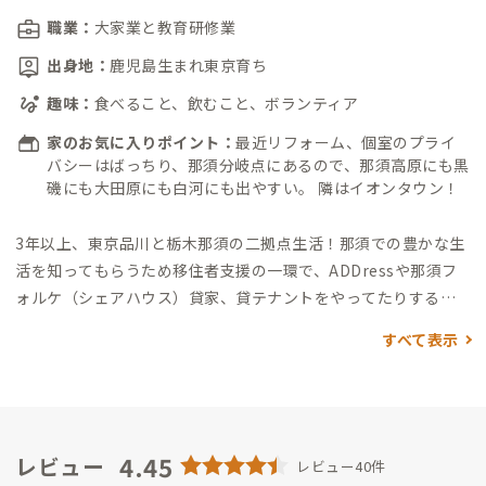
職業：
大家業と教育研修業
出身地：
鹿児島生まれ東京育ち
趣味：
食べること、飲むこと、ボランティア
家のお気に入りポイント：
最近リフォーム、個室のプライ
バシーはばっちり、那須分岐点にあるので、那須高原にも黒
磯にも大田原にも白河にも出やすい。 隣はイオンタウン！
3年以上、東京品川と栃木那須の二拠点生活！
那須での豊かな生
活を知ってもらうため移住者支援の一環で、ADDressや那須フ
ォルケ（シェアハウス）貸家、貸テナントをやってたりするの
で移住してカフェやりたいとかも相談乗れるかも。
移住検討の
すべて表示
方には手厚い無料サポートをやってるので、何なりとお気軽に！
お茶やお酒の席も好きなのに朝型人間。
4.45
レビュー
レビュー40件