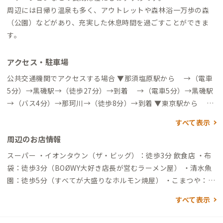
周辺には日帰り温泉も多く、アウトレットや森林浴一万歩の森
（公園）などがあり、充実した休息時間を過ごすことができま
す。
アクセス・駐車場
公共交通機関でアクセスする場合 ▼那須塩原駅から →（電車
5分）→黒磯駅→（徒歩27分）→到着 →（電車5分）→黒磯駅
→（バス4分）→那珂川→（徒歩8分）→到着 ▼東京駅から →
（新幹線75分）→那須塩原駅→（電車5分）→黒磯駅→（バス4
すべて表示
分）→那珂川→（徒歩8分）→到着 自動車でアクセスする場合
周辺のお店情報
▼那須ICから →（一般道5分）→到着
スーパー ・イオンタウン（ザ・ビッグ）：徒歩3分 飲食店 ・布
袋：徒歩3分（BOØWY大好き店長が営むラーメン屋） ・清水魚
園：徒歩5分（すべてが大盛りなホルモン焼屋） ・こまつや：徒
歩9分（牛ほほ肉の赤ワイン煮が絶品な定食屋） ・Pino cafe&
すべて表示
meal：徒歩13分（すべてがオシャレでおいしいカフェレストラ
ン） ・鈴（りん）：徒歩13分（麻婆豆腐が有名な四川中華） 買