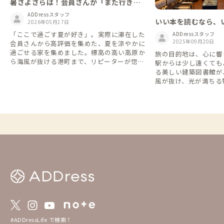
暑さよさらば！会員さんが「また行きた
い」避暑地の家
ADDressスタッフ
いい本を読むなら、
2026年05月17日
美しい図書館まとめ
「ここで過ごす夏が好き」。実際に滞在した
ADDressスタッフ
2025年09月20日
会員さんから高評価を集めた、夏を涼やかに
過ごせる家を集めました。標高の高い高原か
旅の目的地は、心に響
ら海風が抜ける港町まで、リピーターが惚れ
駅からは少し遠くても
込む避暑地の数々をご紹介します。
る美しい建築図書館が
風が抜け、光が満ちる
いう贅沢な時間を過ご
#ADDressLife で検索！