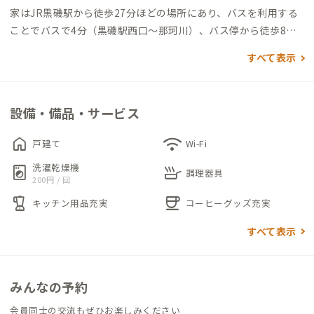
家はJR黒磯駅から徒歩27分ほどの場所にあり、バスを利用する
ことでバスで4分（黒磯駅西口〜那珂川）、バス停から徒歩8分
でアクセスが可能です。
すべて表示
玄関を入って、正面にはリビングダイニングがあり、右手にはト
イレ、そしてその奥には洗面台、洗濯乾燥機、浴室があります。
設備・備品・サービス
キッチンには3口コンロとグリルが備えられており、シンクやワ
ークトップ（作業台）も広く用意されているので、スペースに余
home
wifi
戸建て
Wi-Fi
裕を持って自炊ができることも魅力のひとつです。
洗濯乾燥機
local_laundry_service
skillet
調理器具
200円 / 回
個室は全て2階にあります。各個室にはデスク＆チェアが備えら
blender
coffee
キッチン用品充実
コーヒーグッズ充実
れており、Wi-Fi設備も整っているのでリモートワークにも最適
です。
すべて表示
敷地内に駐車スペースが十分に設けられているため、車やバイ
クを利用される方にもおすすめです。
みんなの予約
会員同士の交流もぜひお楽しみください