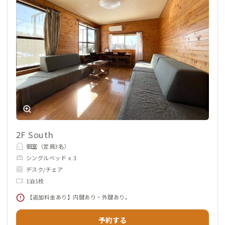
2F South
個室（定員3名）
シングルベッド x 3
デスク/チェア
1泊1枚
【追加料金あり】内鍵あり・外鍵あり。
予約する