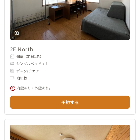
2F North
個室（定員1名）
シングルベッド x 1
デスク/チェア
1泊1枚
内鍵あり・外鍵あり。
予約する