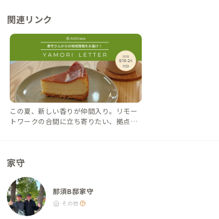
い物 ・コメリ（ホームセンター）：徒歩3分 ※イオンタウン内
関連リンク
・ダイソー（100円ショップ）：徒歩3分 ※イオンタウン内 ・
MEGAドン・キホーテ：車で7分 ・チーズガーデン 那須本店：車
で11分 ・那須ガーデンアウトレット：車で13分 その他 ・森林
浴一万歩の森（公園）：徒歩14分 ・那須千本松牧場：車で17分
・南ケ丘牧場：車で20分 ・那須ハイランドパーク：車で25分
この夏、新しい香りが仲間入り。リモー
トワークの合間に立ち寄りたい、拠点併
設カフェ【家守さんからの地域情報 #3
9】｜#ADDressLife（アドレスライフ）
家守
那須B邸家守
その他