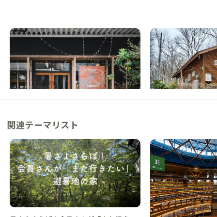
那須C邸
那須D邸
栃木県
ゲストハウス
栃木県
戸建て
【黒磯駅徒歩15分】那須の新しい文化を楽
【まるっと貸切専用】
しめる家
半、犬も同伴可能な家
この家からの距離 1km
この家からの距離 10km
関連テーマリスト