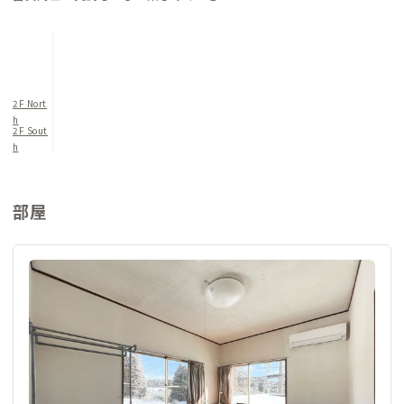
2F Nort
h
2F Sout
h
部屋