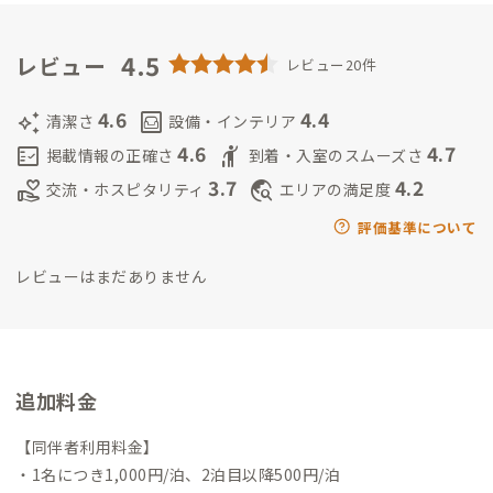
ことを生きがいにしています。
姉弟で家守をしています。
菱谷昌
弘
北海道栗山町出身。14歳からドラムを始める。2005年東京に
拠点を移し、以降エモ／オルタナティブロック／ポストパンク
4.5
レビュー
レビュー20件
等に精通したドラマーとして、バンドやサポートを務める。現在
は東京のロックバンド「HINTO」のドラマーとして活躍中。RIS
4.6
4.4
auto_awesome
living
清潔さ
設備・インテリア
ING SUN ROCK FESTIVAL、ROCK IN JAPAN FESTIVAL、COU
4.6
4.7
fact_check
hail
掲載情報の正確さ
到着・入室のスムーズさ
NTDOWN JAPAN等のロックフェスに出演。16年間の東京生活
3.7
4.2
volunteer_activism
travel_explore
交流・ホスピタリティ
エリアの満足度
を経て、2021年にUターンで栗山町へ拠点を移し、実家の農家
を経営しながら、バンド活動も行う二刀流で活動。
評価基準について
レビューはまだありません
追加料金
【同伴者利用料金】
・1名につき1,000円/泊、2泊目以降500円/泊