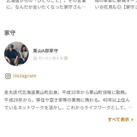
北海道からの「ひとりごと」。その言葉
桜の季節に新規オー
れた道産ワインがおすすめ。） その他 ・ファブラボ栗山β：徒
に、なんだか会いたくなった家守さんの
いお花見も◎【家守
歩8分 ・くりやまクリエイターズマーケット：徒歩15分 ・小林
話。【家守さんからの地域情報 #46】｜#
#19】｜#ADDress
酒造：車で5分
ADDressLife（アドレスライフ）
フ）
家守
栗山A邸家守
だいたい会える
Instagram
金丸佳代
北海道栗山町出身。平成10年から栗山町役場に勤務。
平成26年から、移住や空き家等の業務に携わる。40年以上住ん
でいるネットワークを活かし、これからライフワークとして、ま
ちに関わりたい人とまちの人をつなぐ活動をしていきたいと思
すべて表示
います。タイミングが合えば町内をご案内しますので、お気軽に
お声がけください。
趣味は音楽鑑賞、夏はロックフェスに行く