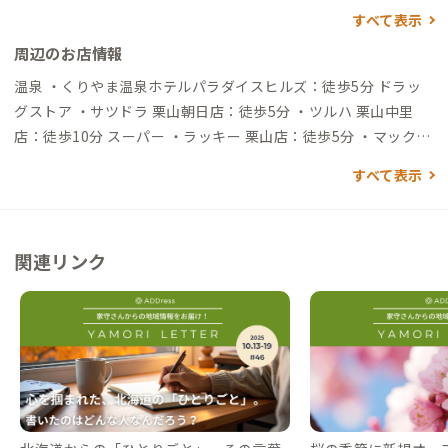
分）→追分駅→（電車15分）→栗山駅（徒歩15分）→到着 →
すべて表示
（電車40分）→札幌駅（高速バス60分）→栗山駅（徒歩15分）
周辺のお店情報
→到着 ▼札幌駅から →（高速バス60分）→栗山駅→（徒歩15
分）→到着 自動車でアクセスする場合 ▼新千歳空港から →
温泉 ・くりやま温泉ホテルパラダイスヒルズ：徒歩5分 ドラッ
（一般道40分）→到着 ▼札幌駅から →（一般道＆高速50分）
グストア ・サツドラ 栗山朝日店：徒歩5分 ・ツルハ 栗山中里
→到着 ▼苫小牧フェリーターミナルから →（一般道60分）→
店：徒歩10分 スーパー ・ラッキー 栗山店：徒歩5分 ・マックス
到着
バリュ 栗山店：徒歩10分 買い物 ・しまむら 栗山店：徒歩10分
すべて表示
・値ごろ市：徒歩22分（野菜直売所） 飲食店 ・名取屋：徒歩3
分（ホルモン鍋定食が人気） ・はらへーた：徒歩10分（町の中
華屋） ・高畑料理店：徒歩10分（地元の野菜を使ったカフェメ
関連リンク
ニューがおしゃれ） ・大番：徒歩10分（炭火の七輪で焼く焼肉
屋） ・大鵬：徒歩15分（行列ができるラーメン店） ・アース：
徒歩15分（ナンが美味しいネパールカレー） ・廬山：徒歩15分
（ボリューム満点のあんかけ焼きそばが人気） ・味道広路（あ
じどころ）：車で2分（ミシュラン２つ星の料亭） ・サメオト：
車で3分（眺めがいいイタリアンを中心にした創作料理。ランチ
は予約したほうが確実です。） ・アンドアム：車で3分（ちょっ
と特別な日のランチやディナーに。近隣のワイナリーから仕入