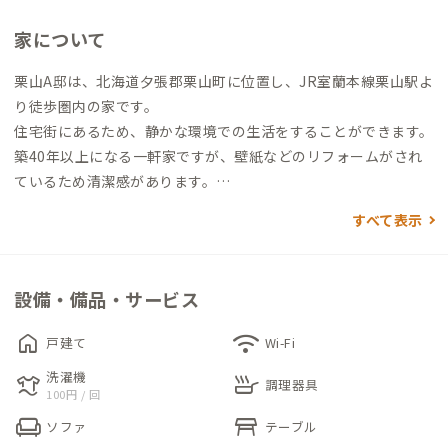
家について
栗山A邸は、北海道夕張郡栗山町に位置し、JR室蘭本線栗山駅よ
り徒歩圏内の家です。
住宅街にあるため、静かな環境での生活をすることができます。
築40年以上になる一軒家ですが、壁紙などのリフォームがされ
ているため清潔感があります。
すべて表示
個室は、中2階にあり独立した部屋なので生活音が気になりづら
いことも魅力のひとつです。
リビング・ダイニングからは、緑が豊富な庭を見ることができ
設備・備品・サービス
るため、仕事の気分転換にオススメです。そんな庭では、バーベ
キューをすることも可能です。
home
wifi
戸建て
Wi-Fi
洗濯機
laundry
skillet
家守が農家なので、新鮮な野菜やお米をお手頃な価格で購入する
調理器具
100円 / 回
ことができます。また、季節によっては収穫体験もできるので、
chair
table_restaurant
ソファ
テーブル
是非家守までご相談ください。