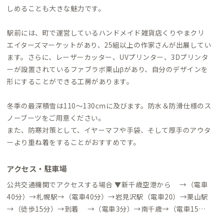
しめることも大きな魅力です。
駅前には、町で運営しているハンドメイド雑貨店くりやまクリ
エイターズマーケットがあり、25組以上の作家さんが出展してい
ます。さらに、レーザーカッター、UVプリンター、3Dプリンタ
ーが設置されているファブラボ栗山βがあり、自分のデザインを
形にすることができる工房があります。
冬季の最深積雪は110〜130cmに及びます。防水＆防滑仕様のス
ノーブーツをご用意ください。
また、防寒対策として、イヤーマフや手袋、そして厚手のアウタ
ーより重ね着をすることがおすすめです。
アクセス・駐車場
公共交通機関でアクセスする場合 ▼新千歳空港から →（電車
40分）→札幌駅→（電車40分）→岩見沢駅（電車20）→栗山駅
→（徒歩15分）→到着 →（電車3分）→南千歳→（電車15