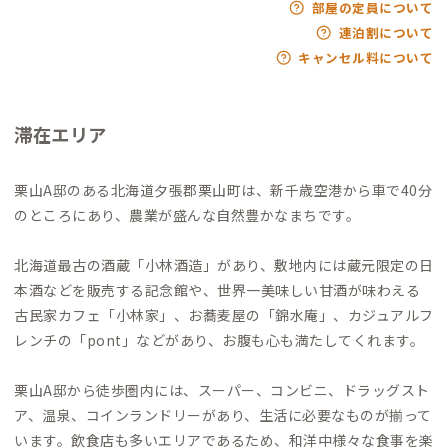
部屋の定員について
連泊割について
キャンセル料について
滞在エリア
栗山A邸のある北海道夕張郡栗山町は、新千歳空港から車で40分
のところにあり、農業が盛んな自然豊かなまちです。
北海道最古の酒蔵「小林酒造」があり、敷地内には蔵元限定の日
本酒などを販売する記念館や、世界一美味しい甘酒が味わえる
古民家カフェ「小林家」、お蕎麦屋の「錦水庵」、カジュアルフ
レンチの「pont」などがあり、お腹も心も満たしてくれます。
栗山A邸から徒歩圏内には、スーパー、コンビニ、ドラッグスト
ア、温泉、コインランドリーがあり、生活に必要なものが揃って
います。飲食店も多いエリアであるため、和洋中様々な食事を楽