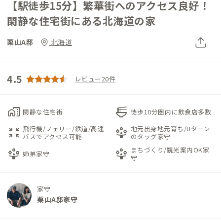
【駅徒歩15分】繁華街へのアクセス良好！
閑静な住宅街にある北海道の家
栗山A邸
北海道
4.5
レビュー20件
home_work
ramen_dining
閑静な住宅街
徒歩10分圏内に飲食店多数
飛行機/フェリー/鉄道/高速
地元出身地元育ち/Uターン
zoom_in_map
person_play
バスでアクセス可能
のタッグ家守
まちづくり/観光案内OK家
person_play
person_play
姉弟家守
守
家守
栗山A邸家守