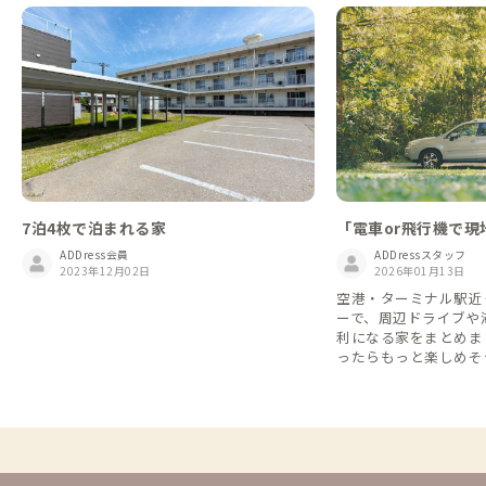
7泊4枚で泊まれる家
「電車or飛行機で
で周遊」が便利！移
ADDress会員
ADDressスタッフ
2023年12月02日
ンタカー特集🚗
2026年01月13日
空港・ターミナル駅近
ーで、周辺ドライブや
利になる家をまとめま
ったらもっと楽しめそ
格安レンタカーなら1日2
間7,700円(税込)な
できます👌 ※一部の店舗・近隣のADDress
の家を抜粋しています
ー会社のHPをご確認く
年4月時点のものにな