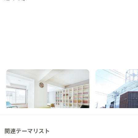
札幌A邸
富良野A邸
北海道
シェアハウス
北海道
ゲストハウス
【すすきのまで電車5分】憧れの北海道暮ら
【駅徒歩4分】トドマ
しは札幌から
温かみのある家
この家からの距離 34km
この家からの距離 58km
関連テーマリスト