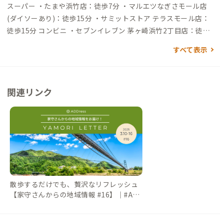
→（電車45分）→辻堂駅→（徒歩10分 or バス4分）→到着
スーパー ・たまや浜竹店：徒歩7分 ・マルエツなぎさモール店
(ダイソーあり)：徒歩15分 ・サミットストア テラスモール店：
徒歩15分 コンビニ ・セブンイレブン 茅ヶ崎浜竹2丁目店：徒歩
2分 ・セブンイレブン 辻堂西口店：徒歩9分 ・ローソン 辻堂駅
すべて表示
西口店：徒歩10分 飲食店 ・さくら食堂：徒歩4分（9種のおかず
プレートがおすすめ） ・デリカテッセン ラマ：徒歩4分（フレ
ンチデリとカフェ） ・おもて珈琲：徒歩5分 ・アイランドカフ
関連リンク
ェ：徒歩5分 ・コーヒーインタラクション：徒歩5分 ・紅茶専門
店Tea Call：徒歩4分（ロイヤルミルクティーがおすすめ） ・カ
レーと家具：徒歩9分（アンティークな店内で美味しいカレー）
・マッケンディー：徒歩7分（自家製ビールと窯で焼くピザが絶
品） ・ドラゴンバル：徒歩9分（創作中華） 買い物 ・シールズ
ベーカリー：徒歩7分 ・ベッカライ タカヤマ：徒歩7分（パン
屋） ・食パン工房fluffy：徒歩7分 ・テラスモール湘南：徒歩15
分（ショッピングモール）
散歩するだけでも、贅沢なリフレッシュ
【家守さんからの地域情報 #16】｜#AD
DressLife（アドレスライフ）