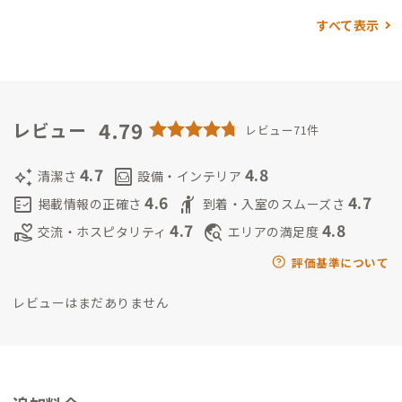
きたいです
古川 喜章（よっしー）
※写真の左側です。右側は旧
すべて表示
家守のトモヨさん
湘南andアウトドア好きです！湘南が好きで、
都内から移住してきました🏝️
キャンプや山登りが好きで、ADDr
essの部活「山と〇〇部」の部長やってます！
旧家守のトモヨさ
んとは会員時代からの友人で、トモヨさんが徳島で移住and餃子
起業したのに伴い、家守を引き継ぎました
4.79
皆さん楽しい滞在と
レビュー
レビュー71件
なりますように⛵️
————————
◇こんな人は本拠点に向いてま
す！😄
・リモートワークしつつ湘南暮らしを楽しみたい
・会員
4.7
4.8
auto_awesome
living
清潔さ
設備・インテリア
や家守さんと適度に交流も楽しみたい
・海沿いをランニングし
4.6
4.7
fact_check
hail
掲載情報の正確さ
到着・入室のスムーズさ
たい
・オシャレなカフェやレストランに行きたい
・江ノ島や鎌
4.7
4.8
volunteer_activism
travel_explore
交流・ホスピタリティ
エリアの満足度
倉にも行ってみたい
◇こんな人は本拠点に向いてないと思いま
す😞
・誰とも話さず部屋にずっとこもりたい（家の構造上誰か
評価基準について
と会話することになると思います。また共用部の音が結構聞こえ
レビューはまだありません
ます）
・出張の宿としての利用（近隣にビジネスホテルが二つ
ありますので、そちらをお勧めします。ご検討ください）