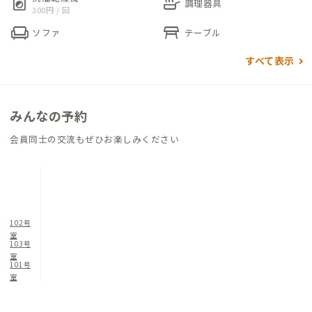
local_laundry_service
skillet
は、リビング・ダイニング、キッチン、バスルーム、トイレ、ロ
調理器具
300円 / 回
フトがあります。
chair
table_restaurant
ソファ
テーブル
すべて表示
みんなの予約
会員同士の交流もぜひお楽しみください
102号
室
103号
室
101号
室