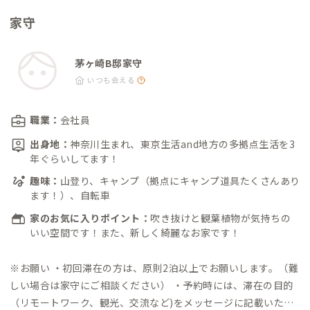
家守
茅ヶ崎B邸家守
いつも会える
職業：
会社員
出身地：
神奈川生まれ、東京生活and地方の多拠点生活を3
年ぐらいしてます！
趣味：
山登り、キャンプ（拠点にキャンプ道具たくさんあり
ます！）、自転車
家のお気に入りポイント：
吹き抜けと観葉植物が気持ちの
いい空間です！また、新しく綺麗なお家です！
※お願い
・初回滞在の方は、原則2泊以上でお願いします。（難
しい場合は家守にご相談ください）
・予約時には、滞在の目的
（リモートワーク、観光、交流など)をメッセージに記載いただ