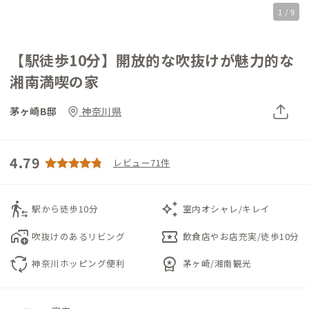
1 / 9
【駅徒歩10分】開放的な吹抜けが魅力的な
湘南満喫の家
茅ヶ崎B邸
神奈川県
4.79
レビュー71件
transfer_within_a_station
auto_awesome
駅から徒歩10分
室内オシャレ/キレイ
add_home_work
local_activity
吹抜けのあるリビング
飲食店やお店充実/徒歩10分
cycle
workspace_premium
神奈川ホッピング便利
茅ヶ崎/湘南観光