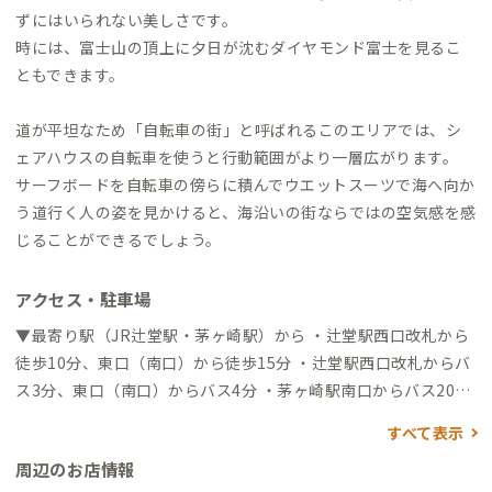
ずにはいられない美しさです。
時には、富士山の頂上に夕日が沈むダイヤモンド富士を見るこ
ともできます。
道が平坦なため「自転車の街」と呼ばれるこのエリアでは、シ
ェアハウスの自転車を使うと行動範囲がより一層広がります。
サーフボードを自転車の傍らに積んでウエットスーツで海へ向か
う道行く人の姿を見かけると、海沿いの街ならではの空気感を感
じることができるでしょう。
アクセス・駐車場
▼最寄り駅（JR辻堂駅・茅ヶ崎駅）から ・辻堂駅西口改札から
徒歩10分、東口（南口）から徒歩15分 ・辻堂駅西口改札からバ
ス3分、東口（南口）からバス4分 ・茅ヶ崎駅南口からバス20分
＋徒歩2分 ▼羽田空港から →（電車54分）→辻堂駅→（徒歩1
すべて表示
0分 or バス4分）→到着 ▼小田原駅から →（電車28分）→辻
周辺のお店情報
堂駅→（徒歩10分 or バス4分）→到着 ▼品川駅・新横浜駅から