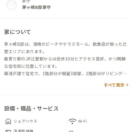
家守
茅ヶ崎B邸家守
家について
茅ヶ崎B邸は、湘南のビーチやテラスモール、飲食店が揃った辻
堂エリアにあります。
最寄り駅のJR辻堂駅からは徒歩10分とアクセス良好、かつ閑静
な住宅街に位置しています。
築浅戸建て住宅で、1階部分が個室3部屋、2階部分がリビング・
ダイニングをはじめとした3LDKとなっています。
すべて表示
1階玄関を入ると、2階へあがる階段、トイレ、廊下の左右に扉
が3つあり、中央の部屋が102号室（ADDress専用個室）です。
設備・備品・サービス
専用のドライヤーやライトスタンドが用意されています。
home
wifi
シェアハウス
Wi-Fi
日当たり抜群の吹き抜けがあるリビングルームが広がる2階に
洗濯乾燥機