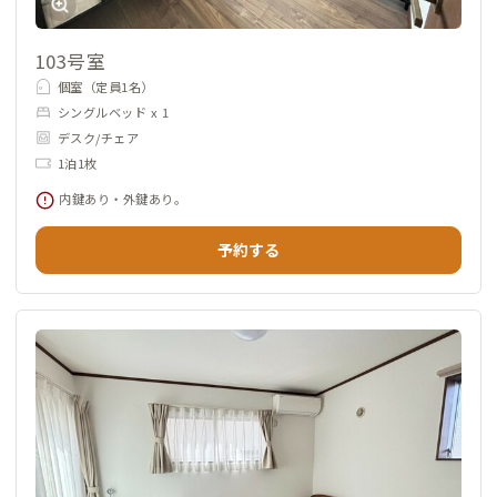
103号室
個室（定員1名）
シングルベッド x 1
デスク/チェア
1泊1枚
内鍵あり・外鍵あり。
予約する