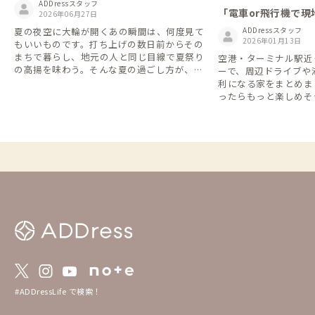
ADDressスタッフ
「電車or飛行機で
2026年06月27日
で周遊」が便利！移
夏の夜空に大輪が開くあの瞬間は、何度見て
ADDressスタッフ
ンタカー特集🚗
2026年01月13日
もいいものです。打ち上げの数日前からその
まちで暮らし、地元の人と同じ目線で夏祭り
空港・ターミナル駅近
の高揚を味わう。そんな夏の過ごし方が、A
ーで、周辺ドライブや
DDressなら叶います。2026年7〜8月に花火
利になる家をまとめま
大会が行われる市町村にあるADDressの家
ったらもっと楽しめそ
を、北から南へ27か所ご紹介します。 ※開
格安レンタカーなら1日2
催日・内容は変更となる場合があります。お
間7,700円(税込)な
出かけ前に各大会の公式情報をご確認くださ
できます👌 ※一部の店舗・近隣のADDress
い。
の家を抜粋しています
ー会社のHPをご確認く
年4月時点のものにな
#ADDressLife で検索！