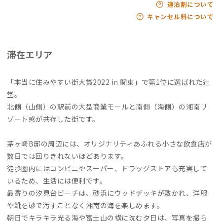
連泊割について
キャンセル料について
滞在エリア
「本当に住みやすい街大賞2022 in 関東」で第1位に選ばれた辻
堂。
北側（山側）の駅前の大型商業モールと南側（海側）の湘南リ
ゾート感が共存した街です。
茅ヶ崎B邸の周辺には、オリジナリティあふれる小さな飲食店が
数日では回りきれないほどあります。
徒歩圏内にはコンビニやスーパー、ドラッグストアも充実して
いるため、生活には便利です。
最寄りの汐見台ビーチは、砂浜にウッドデッキが敷かれ、洋服
や靴を砂で汚すことなく湘南の海を楽しめます。
朝日でキラキラ光る海や富士山の横に沈む夕日は、写真を撮ら