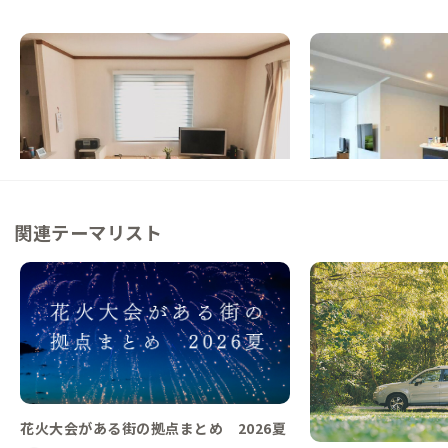
茅ヶ崎C邸
茅ヶ崎D邸
神奈川県
戸建て
神奈川県
シェアハウス
【まるっと貸切専用】東京から60分！海ま
【駅徒歩8分】海と街
では15分、のんびり湘南を楽しめる家
充実設備の女性専用シ
この家からの距離 0km
この家からの距離 2km
関連テーマリスト
花火大会がある街の拠点まとめ 2026夏