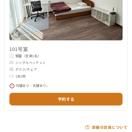
101号室
個室（定員1名）
シングルベッド x 1
デスク/チェア
1泊1枚
内鍵あり・外鍵あり。
予約する
部屋の定員について