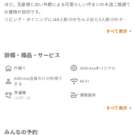
ほど。瓦屋根と白い外壁による可愛らしい佇まいの木造二階建て
の建物が目印です。
リビング・ダイニングには4人掛けのちゃぶ台と3人掛けのテー
ブルがあり、省スペースながらも大勢で過ごすこともできます。
すべて表示
どちらも建物の雰囲気に合わせたアンティーク調の古家具とし
ています。
照明もその雰囲気に合わせて選定し、昭和のレトロ感を味わえ
設備・備品・サービス
るような空間としています。また、目の前に大きな庭があるた
め、各部屋から自然光が入る明るい部屋となっています。
home
戸建て
ADDressオリジナル
ADDress会員だけが利用で
person
wifi
Wi-Fi
きる
洗濯機
laundry
skillet
調理器具
100円 / 回
すべて表示
みんなの予約