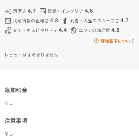
こそは海に入ろうと思っている。
4.7
4.6
auto_awesome
living
清潔さ
設備・インテリア
4.8
4.7
fact_check
hail
掲載情報の正確さ
到着・入室のスムーズさ
4.4
4.8
volunteer_activism
travel_explore
交流・ホスピタリティ
エリアの満足度
評価基準について
レビューはまだありません
追加料金
なし
注意事項
なし