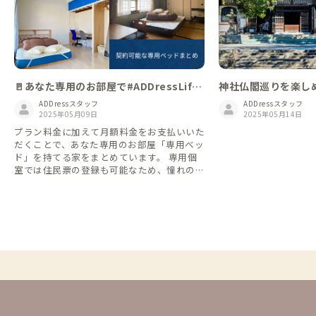
🚪あなた専用のお部屋で#ADDressLife
神社仏閣巡りを楽し
を広げよう｜専用ベッドまとめ
ADDressスタッフ
ADDressスタッフ
2025年05月09日
2025年05月14日
プラン料金に加えて月額料金をお支払いいた
だくことで、あなた専用のお部屋「専用ベッ
ド」を持てる家をまとめています。 専用個
室では住民票の登録も可能なため、憧れの土
地での暮らしや移住先探しにじっくり腰を据
えてみたい方にもおすすめです。 また、一
つの家に居住することなく全国各地を移動し
ながら生活する「アドレスホッパー」のよう
な自由な暮らし方を望む方にとっても、選択
肢の幅を広げてくれるプランです。 1か月以
上の長期滞在に検討してみるのもいいですね
👍 最新の空室状況・概要を見る👇 https://a
ddress-membersupport.zendesk.com/hc/
ja/articles/15085946790553