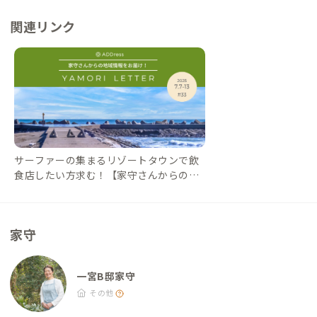
フェ『創作料理ほしみや』があります。 ・玉前神社門前の老舗
関連リンク
店舗『御菓子司角八本店』の「いちご大福」は名物です。
サーファーの集まるリゾートタウンで飲
食店したい方求む！【家守さんからの地
域情報 #33】｜#ADDressLife（アドレス
ライフ）
家守
一宮B邸家守
その他