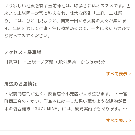
いう珍しい社殿を有す玉前神社は、町歩きにはオススメです。古
来より上総國一之宮と称えられ、壮大な儀礼「上総十二社祭
り」には、ひと目見ようと、関東一円から大勢の人々が集いま
す。年間を通して行事・催し物があるので、一宮に来たらぜひ立
ち寄ってみてください。
アクセス・駐車場
【電車】 ・上総一ノ宮駅（JR外房線）から徒歩6分
すべて表示
周辺のお店情報
・駅前商店街が近く、飲食店や小売店が立ち並びます。 ・一宮
町商工会の向かい、町並みに統一した黒い蔵のような建物が目
印の複合施設「SUZUMINE」には、観光案内所もあります。町
歩きツアーも実施しています。 ・「SUZUMINE」内の『Cafe &
すべて表示
Ramen Umikaze うみかぜ』の濃厚真鯛だしラーメンが人気で
す。 ・「SUZUMINE」の斜め向かいには、オシャレな古民家カ