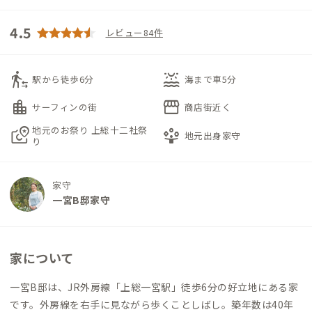
4.5
レビュー84件
transfer_within_a_station
water_lux
駅から徒歩6分
海まで車5分
location_city
storefront
サーフィンの街
商店街近く
地元のお祭り 上総十二社祭
local_see
person_play
地元出身家守
り
家守
一宮B邸家守
家について
一宮B邸は、JR外房線「上総一宮駅」徒歩6分の好立地にある家
です。外房線を右手に見ながら歩くことしばし。築年数は40年