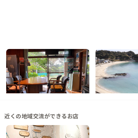
山武A邸
勝浦A邸
千葉県
戸建て
千葉県
シェアハウス
【海まで徒歩3分】音楽と波音に包まれる九
【駅徒歩6分】白砂の
十九里の家
浦のシェアハウス
この家からの距離 21km
この家からの距離 28km
近くの地域交流ができるお店