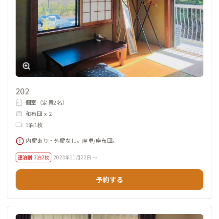
202
個室（定員2名）
和布団 x 2
1泊1枚
内鍵あり・外鍵なし。座卓/座布団。
連泊割
3泊2枚
2023年11月22日 ～
予約する