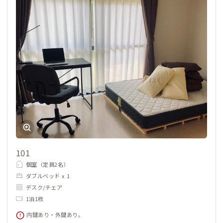
101
個室（定員2名）
ダブルベッド x 1
デスク/チェア
1泊1枚
内鍵あり・外鍵あり。