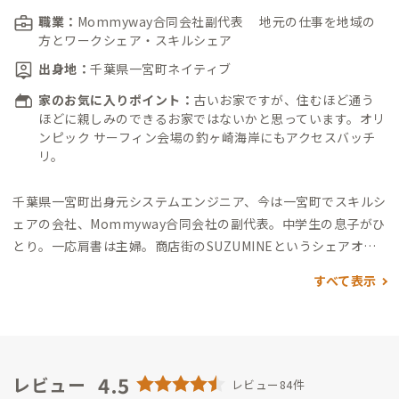
職業：
Mommyway合同会社副代表 地元の仕事を地域の
方とワークシェア・スキルシェア
出身地：
千葉県一宮町ネイティブ
家のお気に入りポイント：
古いお家ですが、住むほど通う
ほどに親しみのできるお家ではないかと思っています。オリ
ンピック サーフィン会場の釣ヶ崎海岸にもアクセスバッチ
リ。
千葉県一宮町出身
元システムエンジニア、今は一宮町でスキルシ
ェアの会社、Mommyway合同会社の副代表。
中学生の息子がひ
とり。一応肩書は主婦。
商店街のSUZUMINEというシェアオフ
ィスを利用しながら、飲食店やグランピング施設運営など多種
すべて表示
の仕事をやっている。
ADDress会員さんや近くの家守さんにも
仕事を手伝ってもらいながら、なんとかこなしている。
地域の
仕事を通してADDress会員さんや地元のスタッフとともに関わ
っていきたいと考えている。
そして・・・
サーフィンの聖地に
住む 一宮ネイティブなのに海が苦手なので 今年こそ、今年
4.5
レビュー
レビュー84件