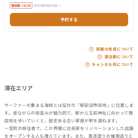
連泊割
3泊2枚
2025年06月18日 ～
予約する
部屋の定員について
連泊割について
キャンセル料について
滞在エリア
サーファーの集まる海側とは反対の「駅前旧市街地」に位置しま
す。昔ながらの街並みが魅力的で、駅から玉前神社に向かって商
店街を歩いていくと、歴史ある古い家屋が軒を連ねます。
一宮町の移住者で、この界隈に古民家をリノベーションした店舗
をオープンする人も増えています。また、黒漆塗りの権現造りと