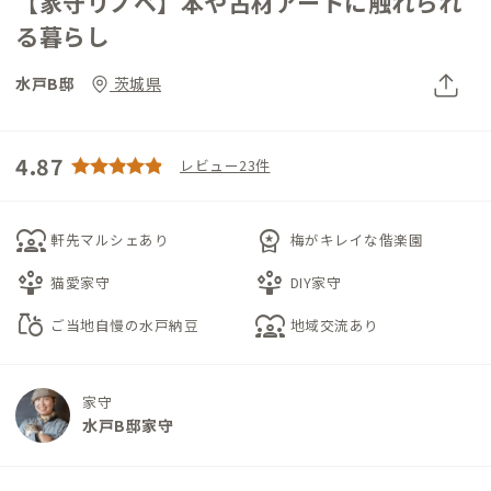
【家守リノベ】本や古材アートに触れられ
る暮らし
水戸B邸
茨城県
4.87
レビュー23件
diversity_1
workspace_premium
軒先マルシェあり
梅がキレイな偕楽園
person_play
person_play
猫愛家守
DIY家守
grocery
diversity_1
ご当地自慢の水戸納豆
地域交流あり
家守
水戸B邸家守