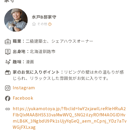
水戸B邸家守
その他
職業：
二級建築士、シェアハウスオーナー
出身地：
北海道釧路市
趣味：
漫画
家のお気に入りポイント：
リビングの壁は木の温もりが感
じられ、リラックスした雰囲気がお気に入りです。
Instagram
Facebook
https://yukamotoya.jp/?fbclid=IwY2xjawILreRleHRuA2
FlbQIxMAABHSS33vaMwWVQ_5NG2iIzyROfM4AOGlDHv
mLB6K_3NgbdU9Pk1sUjyYqGeQ_aem_nCpnj_YDz7aTv
WGjFXLxag