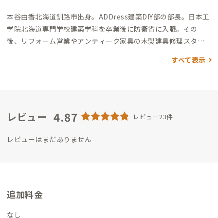
本谷由香
北海道釧路市出身。ADDress建築DIY部の部長。
日本工
学院北海道専門学校建築学科を卒業後に防衛省に入職。その
後、リフォーム営業やアンティーク家具の木製建具修理スタッ
フとして建築に関係する仕事に携わりました。
現在は時由地材
すべて表示
（jiyudizai）代表として由’sシェアハウスオーナーや、「見捨て
られたものに新たな価値を」をコンセプトとし、廃材等の再活
用、リノベーション事業、古材の回収・販売など、茨城県水戸市
を中心に行なっています。
シェアハウスを始めたきっかけは、建
築士になり空き家問題に直面することが多く、使える空き家が
4.87
レビュー
レビュー23件
放置されていることが気になったから。
シェアハウスにピッタ
リな間取りの空き家に偶然出会い、空き家再活用事業の一環と
レビューはまだありません
して運営することとなりました。
シェアハウスを始めてから
は、たくさんの出会いがあり、そこからまた新たな繋がりが生ま
れることを実感。訪れる人々の気持ちが楽しくなったり、悩みが
解決される場面も多く、人と人が交わる場が自然と生まれるこ
追加料金
のシェアハウスをもっと知ってもらいたいと思ったのもADDres
sを始めるきっかけの一つです。
水戸という街や私たちの活動に
なし