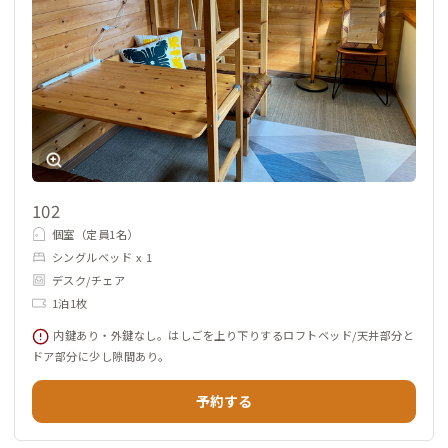
102
個室（定員1名）
シングルベッド x 1
デスク/チェア
1泊1枚
内鍵あり・外鍵なし。はしごを上り下りするロフトベッド/天井部分と
ドア部分に少し隙間あり。
予約する