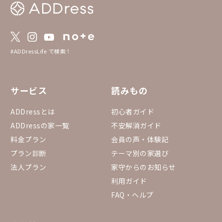
考方法】 ・2023年11月6～13日にweb上で
アンケート募集 【3.選考基準】 ・全国優秀
賞 ：得票数上位5件を選出 ・エリア賞
：エリア別の得票数のトップ3件を選出
（同得票数の場合は繰り上げ） ・入賞
：全エリアをまたぎ一定の得票数以上の
#ADDressLife で検索！
家を選出 【4.家守アワード2023とは？】 htt
ps://addresslove.notion.site/2023-a7dcbb
ba98104b80a959d3874ab7e0ba?pvs=4
サービス
読みもの
ADDressとは
初心者ガイド
ADDressの家一覧
不安解消ガイド
料金プラン
会員の声・体験記
プラン診断
テーマ別の家選び
法人プラン
家守からのお知らせ
利用ガイド
FAQ・ヘルプ