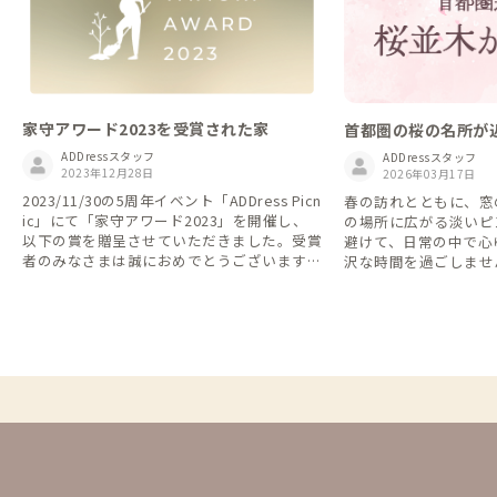
家守アワード2023を受賞された家
首都圏の桜の名所が
ADDressスタッフ
ADDressスタッフ
2023年12月28日
2026年03月17日
2023/11/30の5周年イベント「ADDress Picn
春の訪れとともに、窓
ic」にて「家守アワード2023」を開催し、
の場所に広がる淡いピ
以下の賞を贈呈させていただきました。受賞
避けて、日常の中で心
者のみなさまは誠におめでとうございます！
沢な時間を過ごしませ
本アワードは、会員・家守のみなさまが「心
セスの良い、桜並木に
からおすすめしたい家（家守）」を投票方式
します。
によって選定された家になります。 受賞さ
れた家には、各家のトップ画像にはそれぞれ
ゴールド・シルバー・ブロンズの3種類のバ
ッジが掲載されています。 ぜひどのような
家・家守さんが受賞されたのかを見てみた
り、次の訪れたい家を探すために活用くださ
い！ 【1.賞一覧】 ・全国優秀賞 ※ゴール
ド・バッジ ・エリア賞 ※シルバーバッ
ジ ・入賞 ※ブロンズバッジ 【2.選