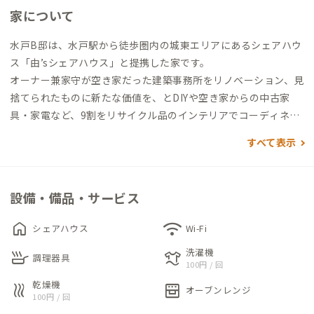
家について
水戸B邸は、水戸駅から徒歩圏内の城東エリアにあるシェアハウ
ス「由’sシェアハウス」と提携した家です。
オーナー兼家守が空き家だった建築事務所をリノベーション、見
捨てられたものに新たな価値を、とDIYや空き家からの中古家
具・家電など、9割をリサイクル品のインテリアでコーディネー
トしています。地域・人々・心の拠り所となるような場所になれ
すべて表示
ればという思いが込められた家は、地域交流の場としても利用
されています。
設備・備品・サービス
1階はADDressの個室と共有スぺ―ス。リビング、キッチン、ト
イレがあります。まちライブラリーとしての図書コーナーもあり
home
wifi
シェアハウス
Wi-Fi
ますので、ご自由にお使いください。2階にはシェアハウス入居
洗濯機
skillet
laundry
者と共用の浴室と洗濯機があります。譲り合ってお使いくださ
調理器具
100円 / 回
い。
乾燥機
heat
oven_gen
オーブンレンジ
100円 / 回
個室は、上段がベッド、下段はテーブルと椅子のスペース利用が