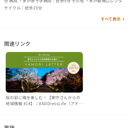
分 病院 ・水戸赤十字病院：徒歩5分 その他 ・水戸駅南口レンタ
サイクル：徒歩23分
すべて表示
関連リンク
桜の前に梅を楽しむ！【家守さんからの
地域情報 #14】｜#ADDressLife（アドレ
スライフ）
家守