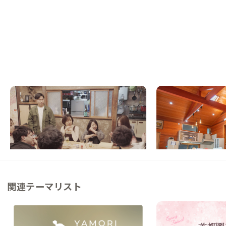
水戸A邸
水戸C邸
茨城県
ゲストハウス
茨城県
ゲストハウス
【商店街まで徒歩5分】地域に溶け込んだ古
【東京駅から60分】
民家暮らしを
家を思い出す雰囲気の
この家からの距離 0km
この家からの距離 4km
関連テーマリスト