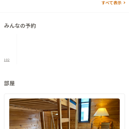
すべて表示
できるロフトベッドが置かれています。テーブルにはデスクラン
プと電気ケトルも。軽食や温かいドリンク片手にリモートワー
クをすることができます。
みんなの予約
またシェアハウスでのイベントとして、古食器・新鮮野菜の販
売、保護猫ふれあい体験、チャリティーバザー、DIYイベントな
ど定期的に行なっています。参加はもちろんお手伝いも歓迎との
ことです。
102
部屋