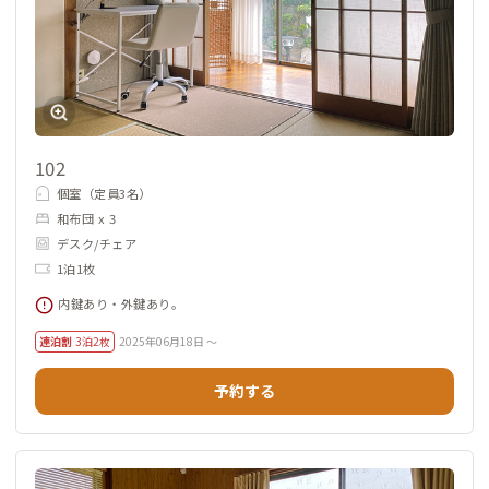
102
個室（定員3名）
和布団 x 3
デスク/チェア
1泊1枚
内鍵あり・外鍵あり。
連泊割
3泊2枚
2025年06月18日 ～
予約する