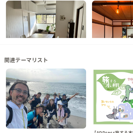
横須賀中央A邸
葉山B邸
神奈川県
戸建て
神奈川県
シェアハウス
【東京から60分】多国籍文化が交差する港
【バス停徒歩1分】葉
町で、落ち着いた暮らしを楽しむ家
150人の手で蘇った陽
この家からの距離 2km
この家からの距離 3km
関連テーマリスト
【ADDress旅する