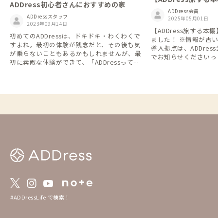
ADDress初心者さんにおすすめの家
ADDress会員
ADDressスタッフ
2025年05月01日
2023年09月14日
【ADDress旅する
初めてのADDressは、ドキドキ・わくわくで
ました！ ※情報が古
すよね。最初の体験が残念だと、その後も気
導入拠点は、ADDre
が乗らないこともあるかもしれませんが、最
でお知らせくださいっ
初に素敵な体験ができて、「ADDressってこ
お待ちしています。
んな風に楽しめばいいのね！」ってわかれ
ば、その後の体験もポジティブに楽しめま
す。 どこもリピートしたい家ばかり。でき
れば２，３日は滞在してほしいけど、最初の
３か月でぜひ何軒か、滞在して欲しいです。
（カバー写真は、用宗の家守の八木さんがサ
ポートしつつ、エベレスト登頂した西川さん
企画で、海抜０メートルから富士山に会員さ
んたちと登ったときの写真）
#ADDressLife で検索！