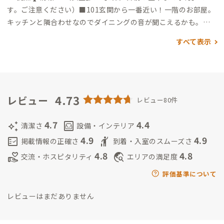
す。ご注意ください）
■101
玄関から一番近い！一階のお部屋。
キッチンと隣合わせなのでダイニングの音が聞こえるかも。
🌞
陽当たり◎（南向き窓あり）
■102
一番広い！ご家族で利用され
すべて表示
る方も。西の庭に面した窓あります。晴れた日は縁側で日向ぼっ
こが最高。
🌞陽当たり○（縁側越しに陽が入る）
■202
2階のお
部屋。唯一ベッドのお部屋。静か。201（固定）と接近して向か
い合わせのお部屋。ベランダもあります。
🌞陽当たり◎（南向き
窓あり）
■家守は通いです。連絡はショートメッセージかメール
4.73
レビュー
レビュー80件
でお願いします。
*衣笠邸には固定住人さんがおられます
□緑多
め、そして古い家なので虫さんはよく遭遇します。蚊取り線香や
4.7
4.4
auto_awesome
living
清潔さ
設備・インテリア
虫取り網、用意してます🌿
☆拠点は、ルールブックにもあるよ
4.9
4.9
fact_check
hail
掲載情報の正確さ
到着・入室のスムーズさ
うに、共用部の掃除やゴミ出しなども
会員の皆さんと協力して
4.8
4.8
volunteer_activism
travel_explore
交流・ホスピタリティ
エリアの満足度
心地よく過ごせるように努力しております。
いつもありがとうご
ざいます🏠
---家守🦎情報---
○三重県生まれ→千葉育ち→東京外
評価基準について
大でボート部&スロベニア1年留学→東京→addressホッパー→
レビューはまだありません
衣笠邸家守（通い）