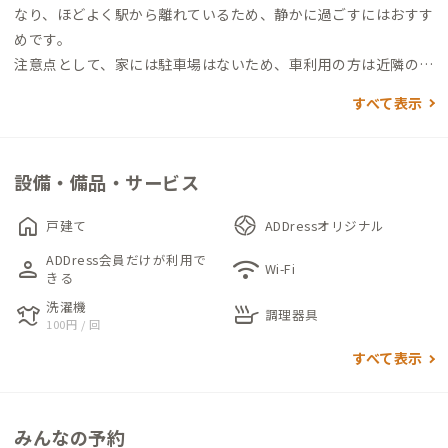
なり、ほどよく駅から離れているため、静かに過ごすにはおすす
めです。
注意点として、家には駐車場はないため、車利用の方は近隣のコ
インパーキングをご利用ください。
すべて表示
玄関を入ると、左手には縁側が広がり、庭や池を眺めることがで
きます。リビング・ダイニングには、4人掛けのテーブルが2つ
設備・備品・サービス
あるゆったりとしたスペースが広がります。
リビングとダイニングの間棚には背板がないため、視覚的には
home
戸建て
ADDressオリジナル
つながりつつも程よく区切られたつくりになっています。
ADDress会員だけが利用で
person
wifi
キッチンはやや小さめですが、カウンター席があるため、コン
Wi-Fi
きる
パクトながら使いやすい仕様になっています。
洗濯機
laundry
skillet
個室は、デスク&チェアが備え付けられているため、個室でのオ
調理器具
100円 / 回
ンライン会議にも適しています。浴室/トイレは、1か所ずつのた
すべて表示
め譲り合ってお使いください。自炊派の方は、駅前の商店街の
ほか、徒歩圏内のスーパー「AVE（エイビイ）」がおすすめで
す。
みんなの予約