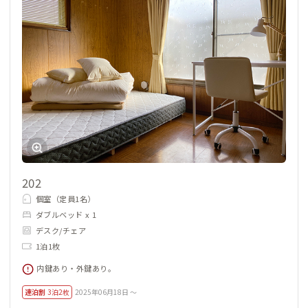
202
個室（定員1名）
ダブルベッド x 1
デスク/チェア
1泊1枚
内鍵あり・外鍵あり。
連泊割
3泊2枚
2025年06月18日 ～