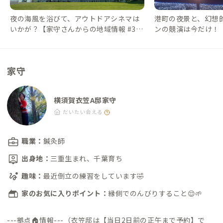
夜の海風を浴びて、アウトドアシネマは
港町の夜景と、幻想
いかが？【家守さんからの地域情報 #3
ンの競演は今だけ！
5】｜#ADDressLife（アドレスライフ）
域情報 #3】｜#ADDr
ライフ）
家守
横須賀衣笠A邸家守
だいたい会える
職業：
鍼灸師
出身地：
三重生まれ、千葉育ち
趣味：
最近倒立の練習をしています🤣
家のお気に入りポイント：
縁側でのんびりすること😌🌱
---拠点🏠情報---
（衣笠邸は【当日2日前の正午まで予約】で