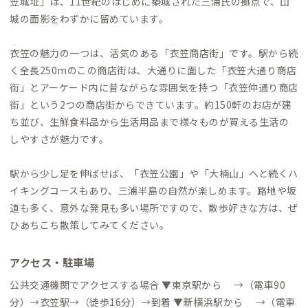
笠城址」は、11世紀のはじめに築城された三浦氏の拠点で、山
城の面影をわずかに留めています。
衣笠の魅力の一つは、活気のある「衣笠商店街」です。駅から続
く全長250mのこの商店街は、大通りに面した「衣笠大通り商店
街」とアーケード内に昔ながらな雰囲気を持つ「衣笠仲通り商店
街」という2つの商店街からできています。約150軒のお店が建
ち並び、生鮮食料品から生活用品まで様々ものが買える生活の
しやすさが魅力です。
駅から少し足を伸ばせば、「衣笠公園」や「大楠山」へと続くハ
イキングコースもあり、三浦半島の自然が楽しめます。路地や坂
道も多く、意外な発見も多い場所ですので、散歩好きな方は、ぜ
ひあちこち散策してみてください。
アクセス・駐車場
公共交通機関でアクセスする場合 ▼東京駅から →（電車90
分）→衣笠駅→（徒歩16分）→到着 ▼新横浜駅から →（電車