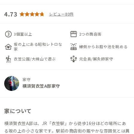
4.73
レビュー80件
counter_3
storefront
3個室以上
2つの商店街
坂の上にある昭和レトロな
family_home
solar_power
縁側からお庭や池を眺める
家
hiking
person_play
衣笠公園/大楠山で遊ぶ
元会員/鍼灸師家守
家守
横須賀衣笠A邸家守
家について
横須賀衣笠A邸は、JR「衣笠駅」から徒歩16分ほどの場所にあ
る坂の上の小さな家です。駅前の商店街の賑やかな雰囲気とは異