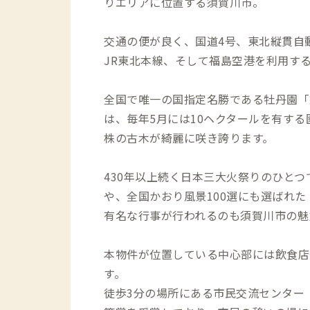
りエリアに位置する須賀川市。
交通の便が良く、国道4号、東北縦貫自
JR東北本線、そして福島空港を利用す
全国で唯一の国指定名勝である牡丹園「
は、毎年5月には10ヘクタールを有する園内
株の古木が綺麗に咲き誇ります。
430年以上続く日本三大火祭りのひと
や、全国かおり風景100選にも選ばれ
有名な行事が行われるのも須賀川市の魅
本物件が位置している中心部には飲食店
す。
徒歩3分の場所にある市民交流センター『t