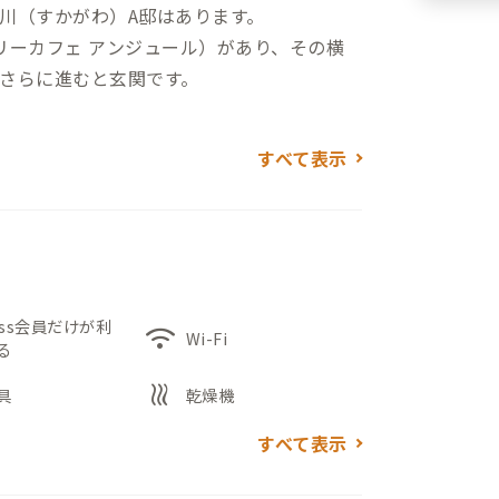
川（すかがわ）A邸はあります。
リーカフェ アンジュール）があり、その横
さらに進むと玄関です。
4畳）、303号室（10畳）の洋室3部屋。各部
すべて表示
作業が可能です。
誌などが置いてあります。リラックスした
ーバルコニーでくつろぐことができます。な
することも可能ですが、事前に家守に相談を
ess会員だけが利
wifi
Wi-Fi
る
heat
センターtetteがおすすめです。五階建て
具
乾燥機
オ局、コンビニなどがある不思議な公共施
すべて表示
囲まれたテーブル席での作業がおすすめで