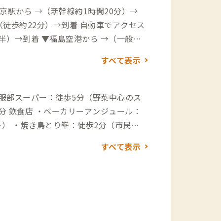
1時間20分）→
半）→到着 ▼福島空港から →（一般道1
道5分）→到着
すべて表示
・服部スーパー：徒歩5分（野菜中心のス
） ・焼き鳥とり峯：徒歩2分（市民な
ンドイッチ専門店穂風：徒歩2分（自家製
すべて表示
の花：徒歩2分（ランチにお勧めの和食屋
しの餅を使った有名な大福屋） 買い物