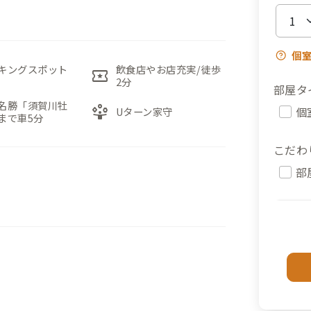
個
キングスポット
飲食店やお店充実/徒歩
local_activity
2分
部屋タ
名勝「須賀川牡
person_play
個
Uターン家守
まで車5分
こだわ
部