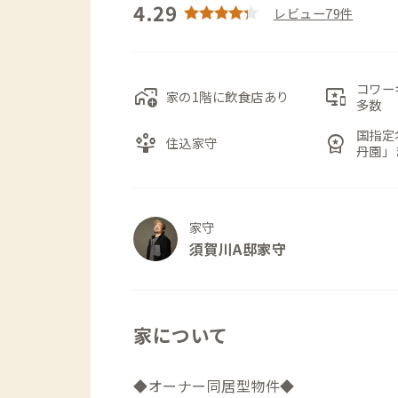
4.29
レビュー79件
コワー
add_home_work
important_devices
家の1階に飲食店あり
多数
国指定
person_play
workspace_premium
住込家守
丹園」
家守
須賀川A邸家守
家について
◆オーナー同居型物件◆