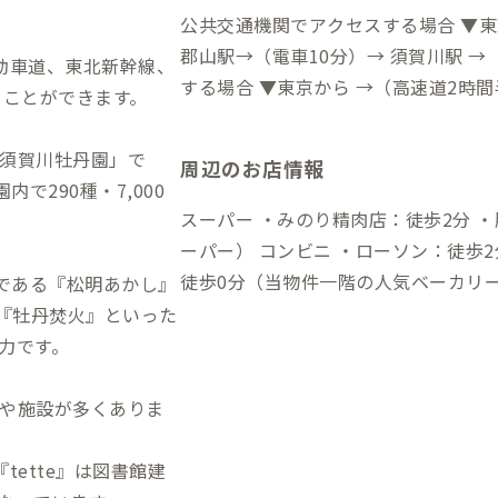
公共交通機関でアクセスする場合 ▼東京駅から →（新幹線約
郡山駅→（電車10分）→ 須賀川駅 →（徒歩約22分）→到着 自動車でアクセス
動車道、東北新幹線、
する場合 ▼東京から →（高速道2時間
ることができます。
5分）→到着 ▼須賀川駅から →（一般
須賀川牡丹園」で
周辺のお店情報
で290種・7,000
スーパー ・みのり精肉店：徒歩2分 
ーパー） コンビニ ・ローソン：徒歩2分 飲食店 ・ベーカリーアンジュール：
徒歩0分（当物件一階の人気ベーカリー
つである『松明あかし』
ら誰でも知ってる老舗居酒屋） ・サ
た『牡丹焚火』といった
パンのサンドイッチ屋） ・四季彩和
力です。
さん） ・豊年餅屋：徒歩2分（添加物な
・イオンタウン須賀川：徒歩20分
や施設が多くありま
ette』は図書館建