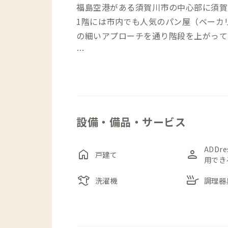
福島空港がある須賀川市の中心部に須賀
1階には市内でも人気のパン屋（ベーカ
の細いアプローチを通り階段を上がって
お部屋は301号室（7畳）、302号室（1
屋には机と椅子が用意されており、PC
リビングには、レコードやアウトドア雑
設備・備品・サービス
い時は畳スペースや、3階にあるインナ
お、インナーバルコニーでは、BBQを
してください。
ADDr
home
person
戸建て
用でき
laundry
skillet
作業場所を変えたいときは須賀川市民交流
洗濯機
調理器
の図書館＋公民館で、中にカフェやラジ
設ですが、眺めのいいテラス席や本棚に
す。