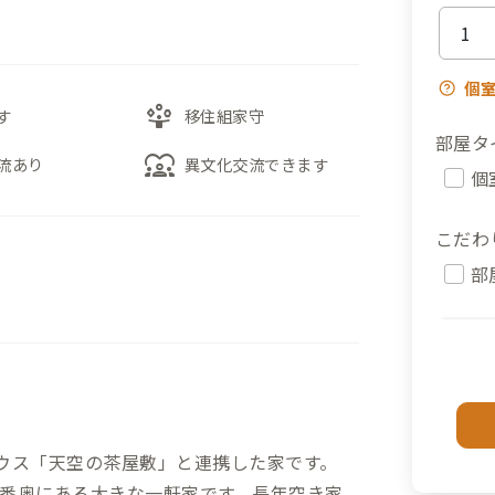
個
person_play
す
移住組家守
部屋タ
diversity_1
流あり
異文化交流できます
個
こだわ
部
ウス「天空の茶屋敷」と連携した家です。
番奥にある大きな一軒家です。長年空き家