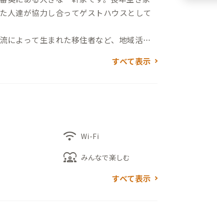
た人達が協力し合ってゲストハウスとして
流によって生まれた移住者など、地域活性
です。
すべて表示
移住しました。また、家守の奥様が海外出
染症流行前）であるので、日本の山奥にい
い看板猫とたくさんの鶏も一緒に住んでい
しながらになるので会員さんとの交流はその日
wifi
る他のお客さん達と交流していってもらえ
Wi-Fi
diversity_1
みんなで楽しむ
すべて表示