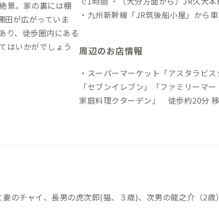
で1時間 ・（大分方面から）JR久大
絶景。家の裏には棚
・九州新幹線「JR筑後船小屋」から車
棚田が広がっていま
停から車で約30分 車 ・（福岡方面か
あり、徒歩圏内にある
ら）八女ICから約1時間
てはいかがでしょう
周辺のお店情報
・スーパーマーケット「アスタラビスタ
「セブンイレブン」「ファミリーマート
家庭料理クターデン」 徒歩約20分 
庭料理レストラン ・カレーレストラン
カレー 事前予約制（Instagram：@rak
と妻のチャイ、長男の虎次郎(猫、３歳)、次男の龍之介（2歳