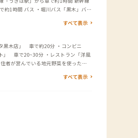
本線「うきは駅」から車で約1時間 新幹線
で約1時間 バス ・堀川バス「黒木」バス
ら）広川SAから約1時間 ・（熊本方面か
すべて表示
黒木店」 車で約20分 ・コンビニ
」 車で20~30分 ・レストラン「洋風
移住者が営んでいる地元野菜を使った家
「楽園晩御飯」 徒歩約15分 自給自足
すべて表示
uyen_bangohan）
）