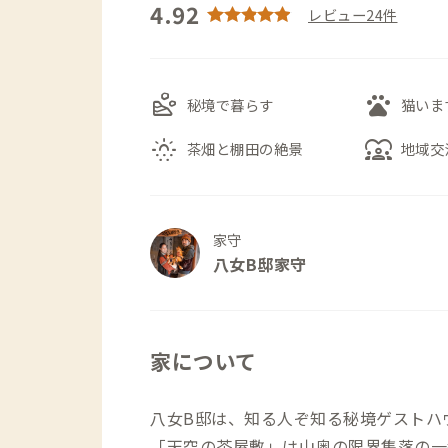
4.92
レビュー24件
landslide
pets
秘境で暮らす
猫いま
sunny_snowing
diversity_1
茶畑と棚田の絶景
地域交
家守
八女B邸家守
家について
八女B邸は、知る人ぞ知る秘境ゲストハ
「天空の茶屋敷」は山奥の限界集落の一