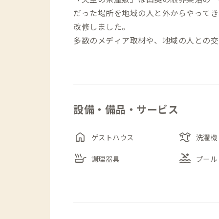
だった場所を地域の人と外からやってき
改修しました。
多数のメディア取材や、地域の人との交
化のシンボルとなっているゲストハウス
家守は長年の海外放浪の果てにこの地へ
身であり、ゲストの大半が海外の方（感
ながら異文化交流も楽しめます。かわい
設備・備品・サービス
ます。
2022年より子供が生まれて子育てを
home
laundry
によりけりとなりますが、是非ここにい
ゲストハウス
洗濯機
たら嬉しい限りです。
skillet
pool
調理器具
プール