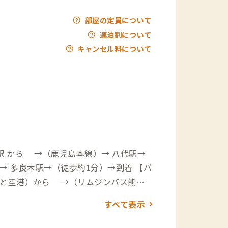
部屋の定員について
連泊割について
キャンセル料について
駅 から →（鹿児島本線）→ 八代駅→
 多良木駅→（徒歩約1分）→到着 【バ
もと空港）から →（リムジンバス熊本
熊本駅前→（鹿児島本線いさぶろう1号特
すべて表示
停湯前行）→ 多良木駅→（徒歩約1分）