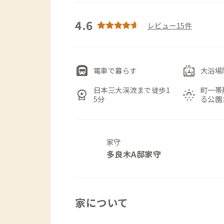
4.6
レビュー15件
subway
bath_public_large
電車で暮らす
大浴場
日本三大渓流まで徒歩1
町一帯
workspace_premium
sunny_snowing
5分
る公園
家守
多良木A邸家守
家について