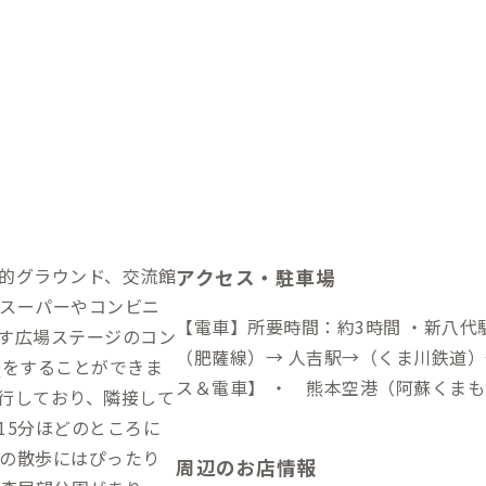
的グラウンド、交流館
アクセス・駐車場
スーパーやコンビニ
【電車】所要時間：約3時間 ・新八代
す広場ステージのコン
（肥薩線）→ 人吉駅→（くま川鉄道）→
Qをすることができま
ス＆電車】 ・ 熊本空港（阿蘇くま
行しており、隣接して
空港線 リムジンバス西部車庫行）→ 
15分ほどのところに
急吉松行）→ 人吉駅→（くま川鉄道各
の散歩にはぴったり
周辺のお店情報
→到着