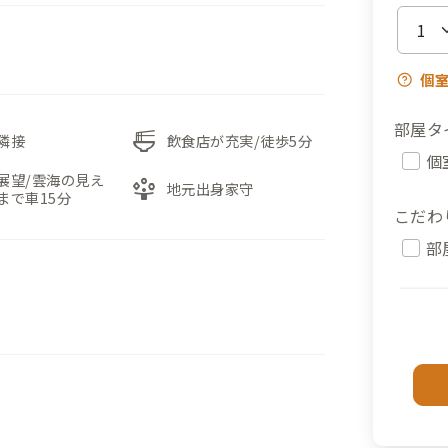
個
部屋タ
ramen_dining
隣接
飲食店が充実/徒歩5分
個
展望/雲海の見え
person_play
地元出身家守
まで車15分
こだわ
部