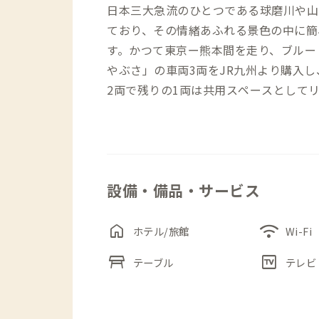
日本三大急流のひとつである球磨川や山
ており、その情緒あふれる景色の中に簡
す。かつて東京ー熊本間を走り、ブルー
やぶさ」の車両3両をJR九州より購入
2両で残りの1両は共用スペースとして
やえびす物産館、交流館石倉、えびすの
す。宿泊者にはえびすの湯の入浴券が付
ます。ブルートレインたらぎにはレンタル
を常設しており、多良木町内の移動や隣
設備・備品・サービス
home
wifi
ホテル/旅館
Wi-Fi
table_restaurant
tv_guide
テーブル
テレビ