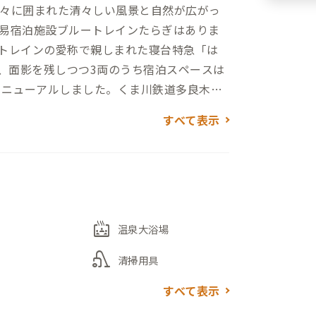
々に囲まれた清々しい風景と自然が広がっ
易宿泊施設ブルートレインたらぎはありま
トレインの愛称で親しまれた寝台特急「は
し、面影を残しつつ3両のうち宿泊スペースは
リニューアルしました。くま川鉄道多良木駅
湯、宇宙ランド（公園）が隣接していま
すべて表示
いており、大浴場で疲れを癒すこともでき
サイクル（宿泊者は330円、一般550円）
接している市町村への観光にも使えます。
bath_public_large
温泉大浴場
vacuum
清掃用具
すべて表示