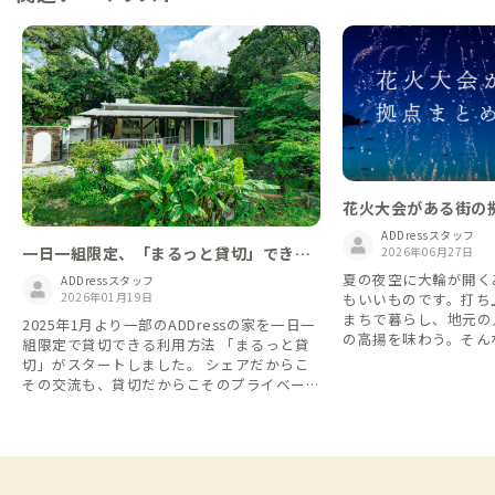
花火大会がある街の拠
ADDressスタッフ
一日一組限定、「まるっと貸切」できる
2026年06月27日
家
夏の夜空に大輪が開く
ADDressスタッフ
2026年01月19日
もいいものです。打ち
まちで暮らし、地元の
2025年1月より一部のADDressの家を一日一
の高揚を味わう。そん
組限定で貸切できる利用方法 「まるっと貸
DDressなら叶います。
切」がスタートしました。 シェアだからこ
大会が行われる市町村に
その交流も、貸切だからこそのプライベート
を、北から南へ27か所
な時間も。 旅や暮らしのスタイルに合わせ
催日・内容は変更とな
て、自由に選べるようになります。 一人で
出かけ前に各大会の公
利用して他の会員さんたちとの偶然の出会い
い。
や交流を楽しむもよし、貸切利用で仲間や家
族と気兼ねなくゆったりと地域を楽しむもよ