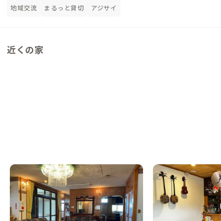
地域交流
まるっと貸切
アジサイ
近くの家
沖縄本部E邸
沖縄本部D邸
沖縄県
シェアハウス
沖縄県
ゲストハウス
【海まで徒歩5分】海亀にも会える？海のす
【海まで徒歩1分】食
ぐ近くで豪華な家具も楽しいシェアハウス
を日常にする家