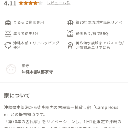
4.11
レビュー37件
nest_multi_room
foundation
まるっと貸切専用
築70年の琉球古民家リノベ
water_lux
solar_power
海まで徒歩3分
縁側あり/庭でBBQ可
沖縄本部エリアホッピング
美ら海水族館までバス30分/
cycle
workspace_premium
便利
北部離島エリアにも
家守
沖縄本部A邸家守
家について
沖縄県本部港から徒歩圏内の古民家一棟貸し宿「Camp Hous
e」との提携拠点です。
「築70年の古民家」をリノベーションし、1日1組限定で沖縄の