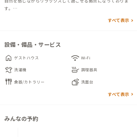
自然を感じながらリラックスして過ごせる拠点になっておりま
す。
すべて表示
庭先には沖縄の伝統的な防風林「フク木」の下で薪火を囲みBB
Qや鍋を楽しむことが出来ます。
また、リビングは60年代ビンテージソファとデスクでを備えコ
設備・備品・サービス
ワーキングスペースとしても幅広く活用することが出来ます。
home
wifi
ゲストハウス
Wi-Fi
Camp Houseは晴れた日は庭先でタープと緩やかな日差しを楽
laundry
skillet
しみ、雨の日には室内でレトロな雰囲気を楽しみながら過ごす
洗濯機
調理器具
ことができます。古民家ながらの不便がある反面、観光地へのア
flatware
soap
食器/カトラリー
洗面台
クセス良好な物件でもあります。
すべて表示
ご家族やお仲間と、貸切で存分に沖縄暮らしを楽しんでいただけ
ればと思います。
みんなの予約
▼寝室について
洋室1（定員2名）：ダブルベッド×1