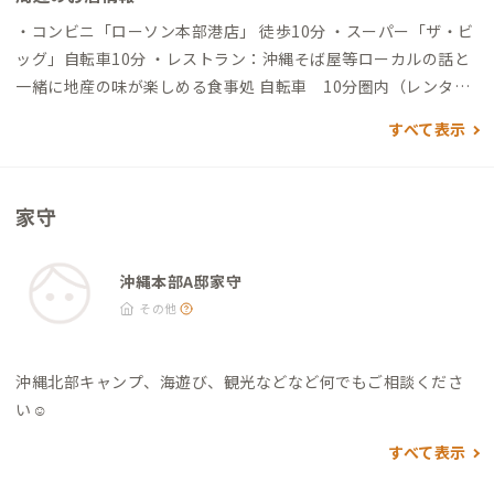
・コンビニ「ローソン本部港店」 徒歩10分 ・スーパー「ザ・ビ
ッグ」自転車10分 ・レストラン：沖縄そば屋等ローカルの話と
一緒に地産の味が楽しめる食事処 自転車 10分圏内（レンタル
無料） ・カフェ「藍風」・「亜熱帯カフェ」・「こくう」・
すべて表示
「オン・ザ・ビーチ」・「Fiｆi Parlor」車15分圏内（Camp H
ouse：有料）
家守
沖縄本部A邸家守
その他
沖縄北部キャンプ、海遊び、観光などなど何でもご相談くださ
い☺︎
すべて表示