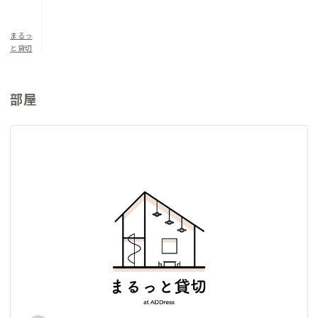
洋室2（定員1名）：シングルベッド×1
まるっ
と貸切
部屋