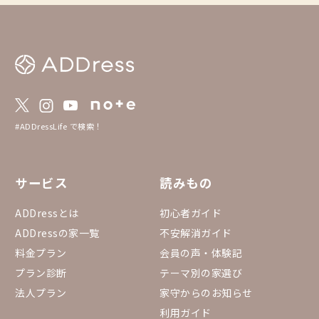
し、シーンや気分に合った多様なADDress Li
feをこれからも楽しんでいただけたら嬉し
いです。 ▼予約方法 「まるっと貸切」は通
常の予約方法とは異なります。 以下の説明
を必ずご確認の上、ご予約をお願いします。
https://addresslove.notion.site/ADDress-1
65aa4b4702b8018b268ce03614a8488 ▼予
約状況カレンダー まるっと貸切 24週先まで
のまるっと貸切全物件の空き状況が一覧にな
っています。 https://docs.google.com/spr
#ADDressLife で検索！
eadsheets/d/1gGpN9uErfP84T7ov6CWaMa
0RYGr7Ovh7BGP3fQTi3bY/edit?gid=15557
53432#gid=1555753432
サービス
読みもの
ADDressとは
初心者ガイド
ADDressの家一覧
不安解消ガイド
料金プラン
会員の声・体験記
プラン診断
テーマ別の家選び
法人プラン
家守からのお知らせ
利用ガイド