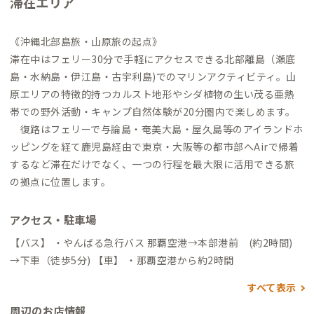
滞在エリア
《沖縄北部島旅・山原旅の起点》
滞在中はフェリー30分で手軽にアクセスできる北部離島（瀬底
島・水納島・伊江島・古宇利島)でのマリンアクティビティ。山
原エリアの特徴的持つカルスト地形やシダ植物の生い茂る亜熱
帯での野外活動・キャンプ自然体験が20分圏内で楽しめます。
復路はフェリーで与論島・奄美大島・屋久島等のアイランドホ
ッピングを経て鹿児島経由で東京・大阪等の都市部へAirで帰着
するなど滞在だけでなく、一つの行程を最大限に活用できる旅
の拠点に位置します。
アクセス・駐車場
【バス】 ・やんばる急行バス 那覇空港→本部港前 (約2時間)
→下車（徒歩5分) 【車】 ・那覇空港から約2時間
すべて表示
周辺のお店情報