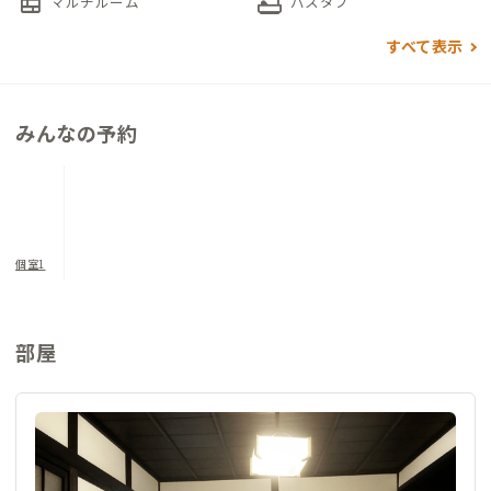
nest_multi_room
bathtub
マルチルーム
バスタブ
すべて表示
みんなの予約
個室1
部屋