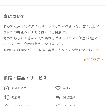
家について
まるで江戸時代にタイムスリップしたかのような、古く美しい
うだつの町並みのすぐそばにある拠点です。
海外からもたくさんの人が訪れるゲストハウスの個室1部屋とド
ミトリーが、今回の拠点になりました。
家の中に庭園やバーがあり、美馬の人々との交流を楽しむことが
できます。
すべて表示
設備・備品・サービス
home
wifi
ゲストハウス
Wi-Fi
laundry
skillet
洗濯機
調理器具