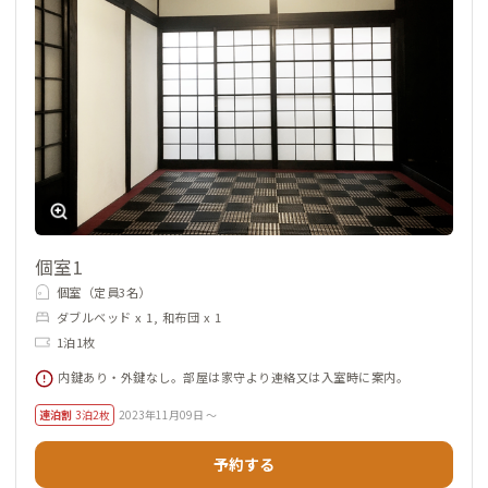
個室1
個室（定員3名）
ダブルベッド x 1, 和布団 x 1
1泊1枚
内鍵あり・外鍵なし。部屋は家守より連絡又は入室時に案内。
連泊割
3泊2枚
2023年11月09日 ～
予約する