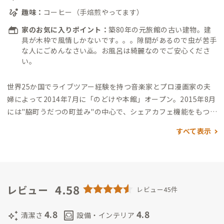
趣味：
コーヒー（手焙煎やってます）
家のお気に入りポイント：
築80年の元旅館の古い建物。建
具が木枠で風情しかないです。。。隙間があるので虫が苦手
な人にごめんなさい🙇。お風呂は綺麗なのでご安心くださ
い。
世界25か国でライブツアー経験を持つ音楽家とプロ漫画家の夫
婦によって2014年7月に「のどけや本館」オープン。
2015年8月
には"脇町うだつの町並み"の中心で、シェアカフェ機能をもつ2
号店「のどけや別館」オープン。世界中から集まる個性豊かなゲ
すべて表示
ストたちと、町並みの歴史が織りなす独特な空気感が、旅人にと
って唯一無二の体験を提供しています。バックパッカー、カップ
ル、ファミリーはもちろん、アーティストやクリエイター、ス
タートアップの経営者たちが集い、国境や文化を超えた交流が
日常的に生まれる空間です。
4.58
●のどけやの魅力ポイント
１, 世界
レビュー
レビュー45件
と繋がるローカル体験
脇町の伝統的な町並みと、世界中のゲス
トが織りなす多文化交流。異なるバックグラウンドを持つ人々
4.8
4.8
auto_awesome
living
清潔さ
設備・インテリア