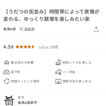
【うだつの街並み】時間帯によって表情が
変わる、ゆっくり散策を楽しみたい家
美馬A邸
徳島県
4.58
レビュー45件
foundation
scene
築80年の元旅館
昭和レトロを感じる
castle
add_home_work
城下町
バー併設
cycle
diversity_1
四国ホッピング便利
国際交流が楽しめる
家守
美馬A邸家守