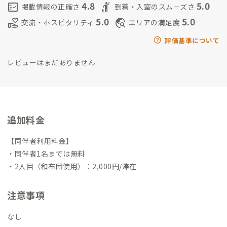
と、自然体で会話が弾む心地よさがここにはあります。
２.音楽
4.8
5.0
fact_check
hail
掲載情報の正確さ
到着・入室のスムーズさ
とアートが溶け込む日常
オーナー夫婦のバックグラウンドを
5.0
5.0
volunteer_activism
travel_explore
交流・ホスピタリティ
エリアの満足度
活かした環境。滞在中に様々なアートに触れる機会があります。
３, のどけや本館併設サウナ
のどけや本館には、心身を深く癒す
評価基準について
ためのプライベートサウナを併設。歴史ある町並みの中で、静寂
レビューはまだありません
に包まれながらじっくりと温まり、整う贅沢な時間を実施タイミ
ング次第でお楽しみいただけます。（不定期開催）
４,町全体が
「体験」の舞台
のどけやは宿としてだけでなく、夫婦で運営
している法人で管理するうだつの町並みの5物件全体をフィール
ドとした体験型拠点。地元の祭りや食文化、アートイベントへ
追加料金
の参加を通して、深く地域に溶け込む旅が可能です。
５,気取ら
ない温かさと、自由な空間
それぞれ異なる魅力を持つ古民家。
【同伴者利用料金】
どこか懐かしく、でも新しい、そんな居心地の良さが広がって
・同伴者1名までは無料
います。ゲスト同士の交流も自然に生まれる設計で、まるで「も
・2人目（和布団使用）：2,000円/滞在
うひとつの家」のように過ごせます。
家守滞在型のゲストハウス
で、8歳9歳11歳の男児3人が居ます。お子さま連れのゲストにも
注意事項
ご好評いただいていますので、お気軽にお越しください。※客室
は共有リビングから離れていますので、プライベートは確保され
なし