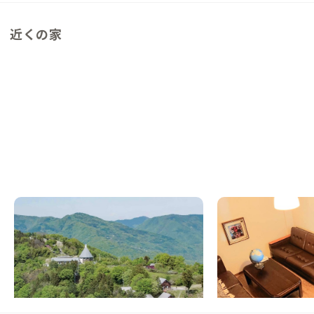
近くの家
美馬D邸
高松A邸
徳島県
ホテル/旅館
香川県
その他
【まるっと貸切専用】空と山並みに包まれる
【駅徒歩20分】田園
天空の丘で静けさに浸る暮らし
先鋭的な家
この家からの距離 3km
この家からの距離 26km