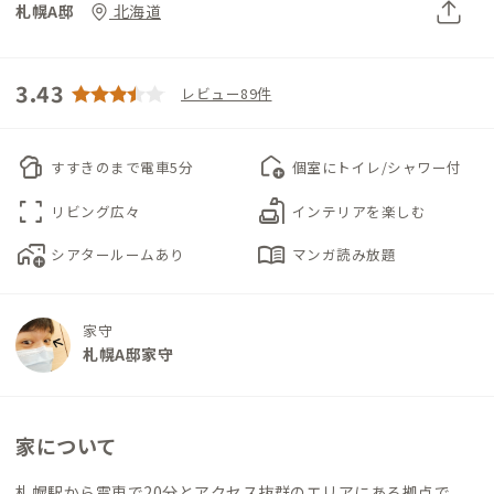
札幌A邸
北海道
3.43
レビュー89件
sports_bar
add_home
すすきのまで電車5分
個室にトイレ/シャワー付
fullscreen
scene
リビング広々
インテリアを楽しむ
add_home_work
menu_book
シアタールームあり
マンガ読み放題
家守
札幌A邸家守
家について
札幌駅から電車で20分とアクセス抜群のエリアにある拠点で