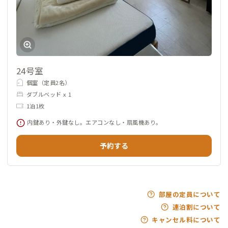
24号室
個室（定員2名）
ダブルベッド x 1
1泊1枚
内鍵あり・外鍵なし。エアコンなし・扇風機あり。
予約する
部屋の定員について
連泊割について
キャンセル料について