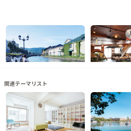
小樽C邸
小樽B邸
北海道
戸建て
北海道
ゲストハウス
【夜景が美しい山のふもと】小樽観光を大満
【駅徒歩8分】多国籍
喫！温かな家守夫妻が迎える家
しめる家
この家からの距離 28km
この家からの距離 34km
関連テーマリスト