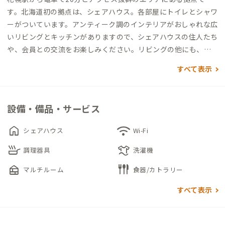
す。北海道初の拠点は、シェアハウス。各部屋にトイレとシャワ
ーがついています。アンティーク調のインテリアがおしゃれな広
いリビングとキッチンがありますので、シェアハウスの住人たち
や、会員との交流をお楽しみください。リビングの他にも、大
きな画面で映画が観られるシアタールームや、漫画が読み放題
すべて表示
のリラックスルームもあります。
設備・備品・サービス
home
wifi
シェアハウス
Wi-Fi
skillet
laundry
調理器具
洗濯機
nest_multi_room
flatware
マルチルーム
食器/カトラリー
すべて表示