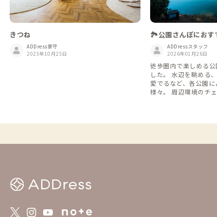
きつね
🏞️公園さんぽにおす
を体験してみよう
ADDress家守
ADDressスタッフ
2025年10月25日
2026年01月26日
徒歩圏内で楽しめる公
した。 水辺を眺める
愛でるなど、各公園に
様々。 周辺環境のチ
っくり過ごしてみるの