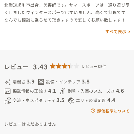
北海道旭川市出身、美容師です。
サマースポーツは一通り遊び尽
くしました
ウィンタースポーツはすいません、寒くて無理です
なんでも相談に乗らせて頂きますので宜しくお願い致します！
すべて表示
3.43
レビュー
レビュー89件
3.9
3.8
auto_awesome
living
清潔さ
設備・インテリア
4.1
4.6
fact_check
hail
掲載情報の正確さ
到着・入室のスムーズさ
3.5
4.4
volunteer_activism
travel_explore
交流・ホスピタリティ
エリアの満足度
評価基準について
レビューはまだありません