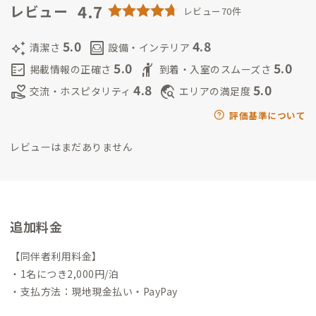
を経て2021年、念願の古民家カフェ「Cafe季(とき)」をオープ
4.7
レビュー
レビュー70件
ンしました。
*
隣のおじちゃんや近所の商店のお母さん、ADDre
ss会員さんとの交流を楽しみにしている地域住民が待ってま
5.0
4.8
auto_awesome
living
清潔さ
設備・インテリア
す！
（皆さんシャイなので挨拶をきっかけに話しかけてみてく
5.0
5.0
fact_check
hail
掲載情報の正確さ
到着・入室のスムーズさ
ださい✩）
*
目立って何か素晴らしい観光がある地域ではありま
4.8
5.0
volunteer_activism
travel_explore
交流・ホスピタリティ
エリアの満足度
せんが、日々の山の風景が変化する様やパステルカラーの夕焼
け、新鮮な野菜や果物に魚、野生の犬・サル・キジ（※きびだん
評価基準について
ごがあっても桃太郎にはなれません）との遭遇、源泉温泉…な
レビューはまだありません
どなど。
ゆるりとした里山暮らしでのんびりとお休みされていき
ませんか？(*^^*)
*
四国周遊での長期滞在オススメです！
徳島〜
祖谷〜 車/下道1h
愛媛〜今治〜 車/下道3h
高知〜南国〜 車/
下道2h
*
※Cafe業務多忙の為、不在にすることが多いですが、事
前にメッセージ欄にてご連絡いただければ可能な限りお時間合
追加料金
わせたいと思います！遠慮なく御連絡ください！
【同伴者利用料金】
・1名につき2,000円/泊
・支払方法：現地現金払い・PayPay