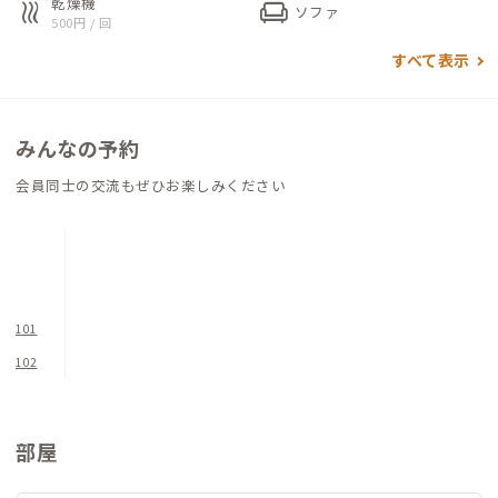
乾燥機
heat
chair
ソファ
500円 / 回
すべて表示
みんなの予約
会員同士の交流もぜひお楽しみください
101
102
部屋