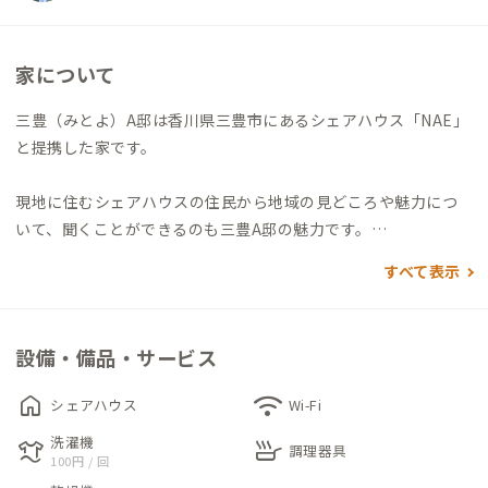
家について
三豊（みとよ）A邸は香川県三豊市にあるシェアハウス「NAE」
と提携した家です。
現地に住むシェアハウスの住民から地域の見どころや魅力につ
いて、聞くことができるのも三豊A邸の魅力です。
旅館さながらの広々とした家を活かした間取りと、元地域おこし
すべて表示
協力隊の家守が繋ぐ地域交流が魅力で、移住希望者と地域とのハ
ブになる家です。
設備・備品・サービス
各個室は独立して離れているため、プライベートな空間も大切
にできます。
home
wifi
シェアハウス
Wi-Fi
地域の方々と交流を楽しみたい時も1人で自分の時間を確保した
洗濯機
laundry
skillet
い時も、その時にあった利用ができる三豊A邸でゆったりとした
調理器具
100円 / 回
三豊暮らしを体験されてみませんか？