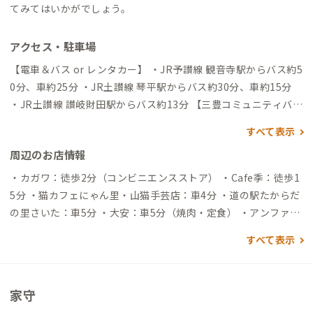
てみてはいかがでしょう。
アクセス・駐車場
【電車＆バス or レンタカー】 ・JR予讃線 観音寺駅からバス約5
0分、車約25分 ・JR土讃線 琴平駅からバス約30分、車約15分
・JR土讃線 讃岐財田駅からバス約13分 【三豊コミュニティバ
ス】（本数目安） ・琴平線→観音寺 2時間1本 ・観音寺→
すべて表示
琴平 1時間1本 ※日曜祝日はコミュニティーバスは運休となり
周辺のお店情報
ます。ご注意ください。 ・JR予讃線 観音寺駅からバスorレンタ
カー ・三豊コミュニティバス 財田観音寺線 黒川行（バス約50
・カガワ：徒歩2分（コンビニエンスストア） ・Cafe季：徒歩1
分） バス停 「観音寺駅」→バス停「森（香川県）」下車徒歩
5分 ・猫カフェにゃん里・山猫手芸店：車4分 ・道の駅たからだ
3分 ・トヨタレンタリース観音寺店（店から車約25分） ・JR土
の里さいた：車5分 ・大安：車5分（焼肉・定食） ・アンファー
讃線 琴平駅からバスorレンタカー ・三豊コミュニティバス 財田
ム：車7分（マンゴージュース） ・うろこや：車7分（魚料理の
すべて表示
観音寺線 観音寺駅行（バス約30分） バス停 「琴平駅前」→バ
居酒屋） ・山里庵：車5分（おそば屋、木曜はランチ、かけそば
ス停「森（香川県）」下車徒歩3分 ・JR駅レンタカー琴平駅営
がお勧め） ※近隣にスーパーが無いため、道中での購入をオス
業所（店から車約15分） ・ニコニコレンタカー琴平店（店から
スメしています。
家守
車約15分） ・JR土讃線 讃岐財田駅からバス ・三豊コミュニテ