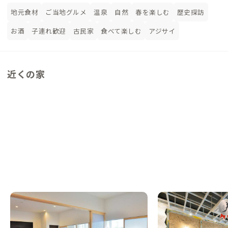
地元食材
ご当地グルメ
温泉
自然
春を楽しむ
歴史探訪
お酒
子連れ歓迎
古民家
食べて楽しむ
アジサイ
近くの家
琴平B邸
琴平A邸
香川県
ホテル/旅館
香川県
ゲストハウス