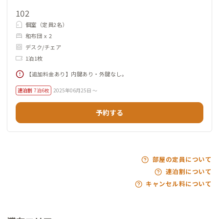
102
個室（定員2名）
和布団 x 2
デスク/チェア
1泊1枚
【追加料金あり】内鍵あり・外鍵なし。
連泊割
7泊6枚
2025年06月25日 ～
予約する
部屋の定員について
連泊割について
キャンセル料について