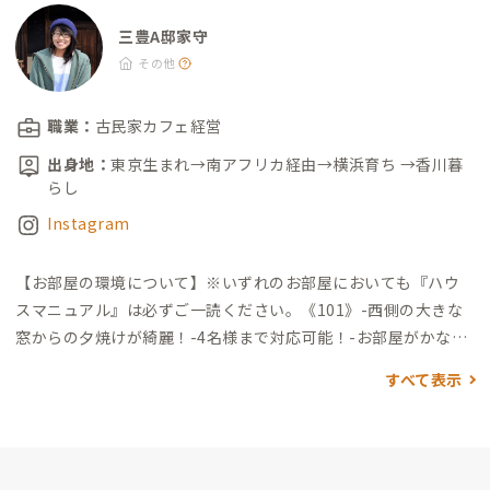
ィバス 財田観音寺線 観音寺駅行（バス約13分） バス停 「財
田駅」→バス停「森（香川県）」下車徒歩3分 【車】 ・高松空
三豊A邸家守
港から約40分
その他
職業：
古民家カフェ経営
出身地：
東京生まれ→南アフリカ経由→横浜育ち →香川暮
らし
Instagram
【お部屋の環境について】
※いずれのお部屋においても『ハウ
スマニュアル』は必ずご一読ください。
《101》
-西側の大きな
窓からの夕焼けが綺麗！
-4名様まで対応可能！
-お部屋がかなり
広いため、空調がききにくい時があります。
-階段下
-Wi-Fi（目
すべて表示
安）↓55.83/↑45.62
-内鍵のみ
《102》
-南と東向きに窓がある
ため光合成◎
-道路側なので荷降ろし◎
-水回り（風呂、洗濯、ト
イレ）隣接
-Wi-Fi（目安）↓40.53/↑27.50
-内鍵、外鍵あり
【自
己紹介】
2018年、横浜市から三豊市へ移住。地域おこし協力隊