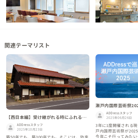
【金刀比羅宮徒歩圏・提携施設利用可】まち
【金刀比羅宮近く】参
の暮らしに溶け込む町家ステイ
びりリモートワーク
この家からの距離 8km
この家からの距離 8km
関連テーマリスト
瀬戸内国際芸術祭202
Dressの家
ADDressスタッフ
【西日本編】受け継がれる時にふれる。
2025年06月26日
趣深き古民家
3年に1度開催される
ADDressスタッフ
2025年10月23日
戸内国際芸術祭が202
今年こそ行ってみたい…
築50年でも、築300年でも。そこには、効率