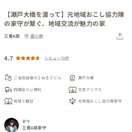
【瀬戸大橋を渡って】元地域おこし協力隊
の家守が繋ぐ、地域交流が魅力の家
三豊A邸
香川県
4.7
レビュー70件
grocery
workspace_premium
ご当地自慢のさぬきうどん
瀬戸大橋
commute
diversity_1
四国巡りに便利
交流アリマス
diversity_1
person_play
地域で歓迎
元地域おこし協力隊家守
家守
三豊A邸家守