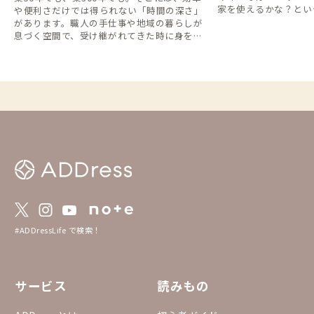
家を使えるかな？とい
や便利さだけでは得られない「時間の深さ」
テーマリストの作成を思い
があります。職人の手仕事や地域の暮らしが
Dressのいいところ
息づく空間で、受け継がれてきた時に身をゆ
る「家守(やもり)」
だねる滞在へご案内します。
ら、地域のお話を聞い
りをできたりするかも
国際芸術祭2025に行
探しに悩んでいる方は
会場がとっても広いこと
家でお得に長期滞在し
いいですよね。アクセ
ではありませんが、近
ち寄りたい家も含めてみました。
mapに落とし込んだAD
ください🙌 https://ww
s/d/u/1/viewer?hl=ja
76%2C134.51190108
UzwhGmqPfllWRsw-b
#ADDressLife で検索！
サービス
読みもの