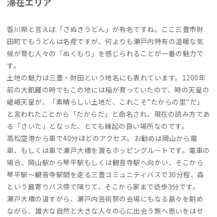
滞在エリア
香川県と言えば「さぬきうどん」が有名ですね。ここ三豊市財
田町でもうどんは名産ですが、何よりも瀬戸内特有の温暖な気
候が育む人々の「ぬくもり」を感じられることが一番の魅力で
す。
土地の魅力は三豊・財田という地名にも表れています。1200年
前の大飢饉の時でもこの地には稲が育っていたので、時の天皇の
嵯峨天皇が、「素晴らしい土地だ、これこそ”たからの里”だ」
と言われたことから「たからだ」と命名され、現在の読み方であ
る「さいた」となった、とても縁起の良い場所なのです。
高松空港から車で40分ほどのアクセス。お勧めは岡山から電
車、もしくは車で瀬戸大橋を渡るホッピングルートです。電車の
場合、岡山駅から琴平駅もしくは観音寺駅へ向かい、そこから
琴平駅～観音寺駅間を走る三豊コミュニティバスで30分程、森
という最寄りバス停で降りて、そこから家まで徒歩3分です。
瀬戸大橋の道すがら、瀬戸内芸術祭の会場にもなる島々を眺め
ながら、雄大な自然と大きな人々の心に出会う旅へ思いをはせ