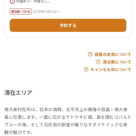
内鍵あり・外鍵なし。
連泊割
7泊5枚
2026年03月01日 ～
予約する
部屋の定員について
連泊割について
キャンセル料について
滞在エリア
南大東村在所は、日本の南西、太平洋上の絶海の孤島・南大東
島に位置します。一面に広がるサトウキビ畑、島を囲むコバルト
ブルーの海、そして石灰岩の断崖が織りなすダイナミックな景
観が魅力です。