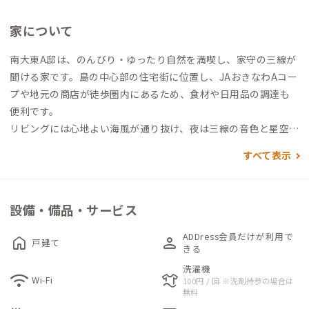
家について
南大東A邸は、のんびり・ゆったり自然を満喫し、家守の三線が
聞ける家です。島の中心部の住宅街に位置し、JAおきなわAコー
プや地元の商店が徒歩圏内にあるため、食材や日用品の調達も
便利です。
リビングには心地よい海風が通り抜け、夜は三線の音色と星空が
特別なひとときを演出します。
すべて表示
島内観光や釣り後に手早く調理できるキッチンも完備。
日常を離れて、島時間に身を委ねる贅沢な滞在をぜひお楽しみく
ださい。
設備・備品・サービス
ADDress会員だけが利用で
home
person
戸建て
きる
洗濯機
wifi
laundry
Wi-Fi
100円 / 回 ※洗剤持参の場合は
無料