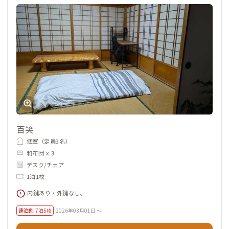
百笑
個室（定員3名）
和布団 x 3
デスク/チェア
1泊1枚
内鍵あり・外鍵なし。
連泊割
7泊5枚
2026年03月01日 ～