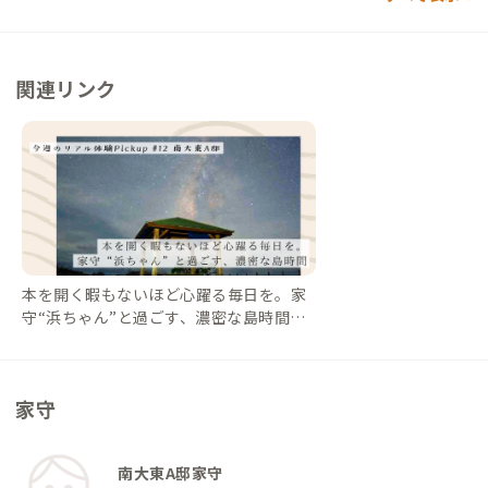
関連リンク
本を開く暇もないほど心躍る毎日を。家
守“浜ちゃん”と過ごす、濃密な島時間
【今週のPickup #12 南大東A邸】｜#AD
DressLife（アドレスライフ）
家守
南大東A邸家守