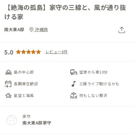
【絶海の孤島】家守の三線と、風が通り抜
ける家
南大東A邸
沖縄県
5.0
レビュー8件
houseboat
commute
島の中心部
空港から車10分
event_upcoming
music_note
長期滞在歓迎
三線ライブ聴けるかも
hotel_class
deck
星空と海風
何もしない贅沢
家守
南大東A邸家守