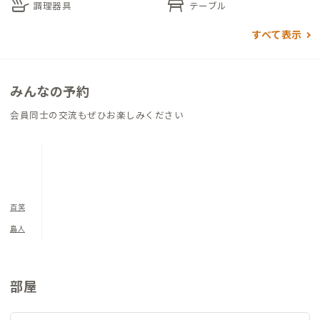
skillet
table_restaurant
調理器具
テーブル
すべて表示
みんなの予約
会員同士の交流もぜひお楽しみください
百笑
島人
部屋