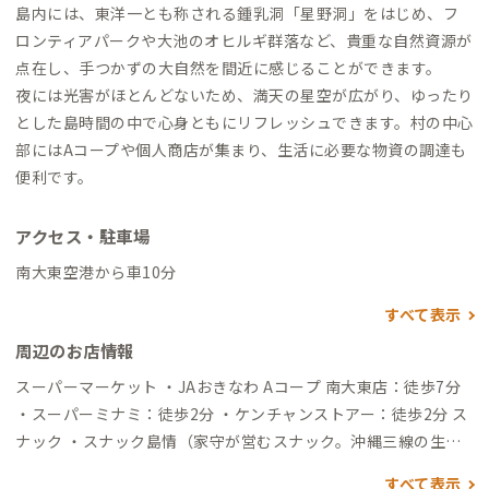
島内には、東洋一とも称される鍾乳洞「星野洞」をはじめ、フ
ロンティアパークや大池のオヒルギ群落など、貴重な自然資源が
点在し、手つかずの大自然を間近に感じることができます。
夜には光害がほとんどないため、満天の星空が広がり、ゆったり
とした島時間の中で心身ともにリフレッシュできます。村の中心
部にはAコープや個人商店が集まり、生活に必要な物資の調達も
便利です。
アクセス・駐車場
南大東空港から車10分
すべて表示
周辺のお店情報
スーパーマーケット ・JAおきなわ Aコープ 南大東店：徒歩7分
・スーパーミナミ：徒歩2分 ・ケンチャンストアー：徒歩2分 ス
ナック ・スナック島情（家守が営むスナック。沖縄三線の生演
奏が楽しめます）：徒歩3分
すべて表示