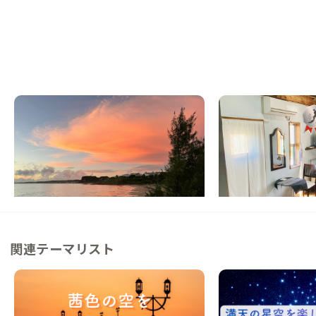
沖縄平安座A邸
沖縄恩納村B邸
沖縄県
戸建て
沖縄県
ホテル/旅館
【まるっと貸切専用】海中道路を越えて向か
【海まで徒歩5分】カ
う離島集落の暮らし
ンション
この家からの距離 332km
この家からの距離 338km
関連テーマリスト