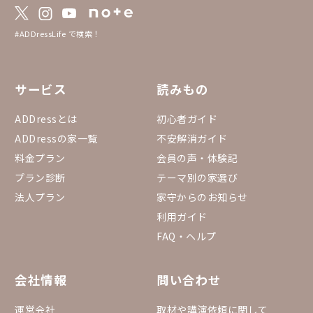
e）」の対になるような考え方として、 「夕
方を忙しく終えるのではなく、一日の中で一
番心地よい時間にする」 というライフスタ
#ADDressLife で検索！
イルとして注目されています。 夕方の散歩
家でワインに合う料理を作る ベランダや窓
辺で夕焼けを見ながら一杯飲む といった過
ごし方など楽しめます。 暑い夏、夕方から
サービス
読みもの
夜にかけての時間を楽しみませんか？
ADDressとは
初心者ガイド
ADDressの家一覧
不安解消ガイド
料金プラン
会員の声・体験記
プラン診断
テーマ別の家選び
法人プラン
家守からのお知らせ
利用ガイド
FAQ・ヘルプ
会社情報
問い合わせ
運営会社
取材や講演依頼に関して