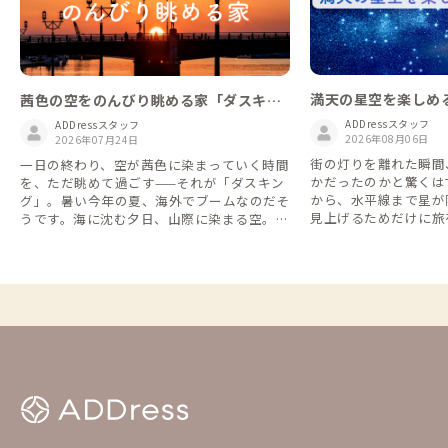
満天の星空を楽しめ
茜色の空をのんびり眺める家「ダスキン
グ」を楽しもう！
ADDressスタッフ
ADDressスタッフ
2026年08月06日
2026年07月24日
街の灯りを離れた瞬間
一日の終わり、空が茜色に染まっていく時間
かだったのかと驚くは
を、ただ眺めて過ごす——それが「ダスキン
から、水平線まで星が
グ」。暑い今年の夏、海外でブームなのだそ
見上げるためだけに旅
うです。海に沈む夕日、山際に染まる空。日
おきの拠点を集めまし
本各地から、ダスキングにぴったりの家を集
めました。 「ダスキング」は英語の dusk
（夕暮れ）から派生した表現で、最近SNSな
どで使われるライフスタイルの言葉です。
意味としては、 夕暮れの時間を意識的に楽
しみ、ゆっくり過ごすこと。 例えば、夕焼
けを眺めながら散歩する ベランダや公園で
飲み物を片手にぼーっとする 照明を落とし
てキャンドルを灯す スマホを置いて読書や
音楽を楽しむ ワインやお茶を飲みながら一
日の終わりを味わう といった過ごし方を指
します。 最近は「朝活（Morning routin