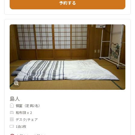
予約する
島人
個室（定員2名）
和布団 x 2
デスク/チェア
1泊1枚