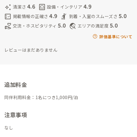
4.6
4.9
auto_awesome
living
清潔さ
設備・インテリア
4.9
5.0
fact_check
hail
掲載情報の正確さ
到着・入室のスムーズさ
5.0
5.0
volunteer_activism
travel_explore
交流・ホスピタリティ
エリアの満足度
評価基準について
レビューはまだありません
追加料金
同伴利用料金：1名につき1,000円/泊
注意事項
なし