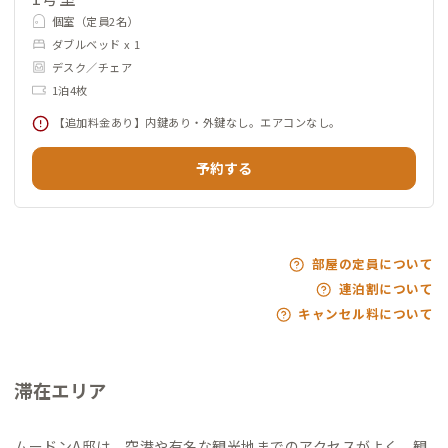
個室（定員2名）
ダブルベッド x 1
デスク／チェア
1泊4枚
【追加料金あり】内鍵あり・外鍵なし。エアコンなし。
予約する
部屋の定員について
連泊割について
キャンセル料について
滞在エリア
ムードンA邸は、空港や有名な観光地までのアクセスがよく、観