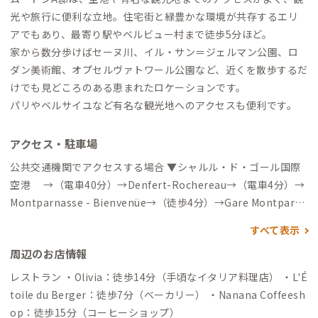
光や旅行に便利な立地。住宅街と緑豊かな環境が共存するエリ
アでもあり、最寄り駅やベルビュー村まで徒歩5分ほど。
家から数分歩けばセーヌ川、イル・サン＝ジェルマン公園、ロ
ダン美術館、オプセルヴァトワール公園など、近くを散歩するだ
けでも見どころのある恵まれたロケーションです。
パリやベルサイユなど有名な観光地へのアクセスも便利です。
アクセス・駐車場
公共交通機関でアクセスする場合 ▼シャルル・ド・ゴール国際
空港 →（電車40分）→Denfert-Rochereau→（電車4分）→
Montparnasse - Bienvenüe→（徒歩4分）→Gare Montparna
sse→（電車12分）→Gare de Bellevue→（徒歩7分）→到着 ▼
すべて表示
パリ＝オルリー空港から →（徒歩17分）→Aéroport D’orly
周辺のお店情報
→（電車7分）→Antony→（バス16分）→Robinson RER→
（バス39分）→Gare de Sèvres - Rive Gauche→（徒歩5分）→
レストラン ・Olivia：徒歩14分（手頃なイタリア料理店） ・L'É
到着 自動車でアクセスする場合 ▼パリ＝オルリー空港から →
toile du Berger：徒歩7分（ベーカリー） ・Nanana Coffeesh
（一般道30分）→到着
op：徒歩15分（コーヒーショップ）