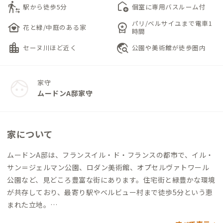
transfer_within_a_station
add_home
駅から徒歩5分
個室に専用バスルーム付
パリ/ベルサイユまで電車1
family_home
workspace_premium
花と緑/中庭のある家
時間
location_city
travel_explore
セーヌ川ほど近く
公園や美術館が徒歩圏内
家守
ムードンA邸家守
家について
ムードンA邸は、フランスイル・ド・フランスの都市で、イル・
サン＝ジェルマン公園、ロダン美術館、オプセルヴァトワール
公園など、見どころ豊富な街にあります。住宅街と緑豊かな環境
が共存しており、最寄り駅やベルビュー村まで徒歩5分という恵
まれた立地。
個室は、専用バスルーム付きのロフトルームで、1階のキッチン