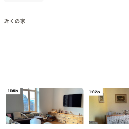
近くの家
バーゼルA邸
ピストイアA邸
スイス
戸建て
イタリア
その他
【三国国境の都市】スイスの歴史と文化を感
【フィレンツェまで1
じる石造りの家
温泉と音楽の街
この家からの距離 433km
この家からの距離 855km