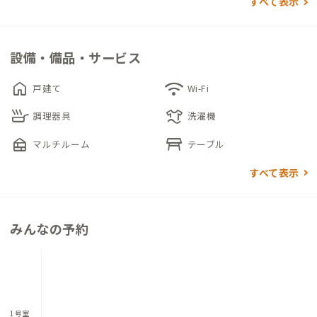
すべて表示
やリビングは家守家族と共用です。家守さん自慢の中庭では桜の
木やお花、美しい緑の中、ゆったりとした時間を過ごすことが
できます。
設備・備品・サービス
家の最寄り駅であるベルビュー駅からは、電車N線でパリ・モン
home
wifi
戸建て
Wi-Fi
パルナス駅まで13分、ベルサイユ・シャンティエ駅まで12分
skillet
laundry
と、観光地へのアクセスに便利なロケーションです。
調理器具
洗濯機
nest_multi_room
table_restaurant
マルチルーム
テーブル
すべて表示
みんなの予約
1号室