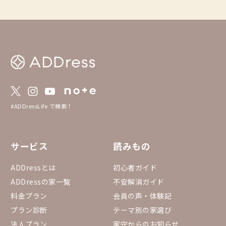
なることを願っています。 ＝＝＝＝＝＝＝
＝＝＝＝＝＝＝＝＝＝＝＝＝＝＝＝＝＝＝＝
＝＝＝ ＝＝＝＝＝＝＝＝＝＝＝＝＝＝＝＝
＝＝＝＝＝＝＝＝＝＝＝＝＝＝ 〜ADDress
の海外拠点〜 ・海外居住の日本人家守の自
宅や空き家に滞在ができる！ ・国内拠点と
異なり、複数枚のチケットで1泊の滞在とな
ります。 ・予約リクエストの際は、時差の
関係で返信は遅れる場合がございますのであ
らかじめご了承ください。 〜海外拠点の予
約における注意事項〜 ・正確な住所は、家
守の予約承認メッセージと入室情報にてお知
#ADDressLife で検索！
らせしております。 ・Googleマップのピン
の位置も近隣の別の場所に設定しておりま
す。 ＝＝＝＝＝＝＝＝＝＝＝＝＝＝＝＝＝
＝＝＝＝＝＝＝＝＝＝＝＝＝ ＝＝＝＝＝＝
サービス
読みもの
＝＝＝＝＝＝＝＝＝＝＝＝＝＝＝＝＝＝＝＝
＝＝＝＝
ADDressとは
初心者ガイド
ADDressの家一覧
不安解消ガイド
料金プラン
会員の声・体験記
プラン診断
テーマ別の家選び
法人プラン
家守からのお知らせ