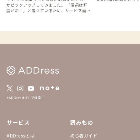
かピックアップしてみました。 「温泉は鮮
度が命！」と考えているため、サービス面よ
りもお湯に重点を置いたチョイスになってお
ります。 折角全国をホッピングをしている
ならば、拠点のお風呂だけでなく その土
地、その瞬間しか味わえない名湯に浸かるべ
し！ ※注意※ 共同浴場などの地域の人が多
い温泉施設を訪れる際は、特に入浴マナーを
しっかり守りましょう！（浴槽写真は撮影許
可済）
#ADDressLife で検索！
サービス
読みもの
ADDressとは
初心者ガイド