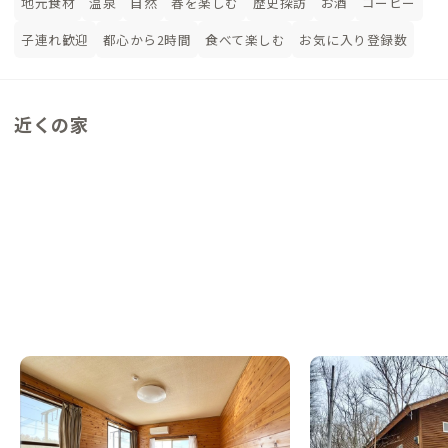
地元食材
温泉
自然
春を楽しむ
歴史探訪
お酒
コーヒー
子連れ歓迎
都心から2時間
食べて楽しむ
お気に入り登録数
近くの家
那須B邸
那須D邸
栃木県
戸建て
栃木県
戸建て
【北関東の別荘/リゾート地】那須の別荘
【まるっと貸切専用】
地、生活も観光も便利な家
半、犬も同伴可能な家