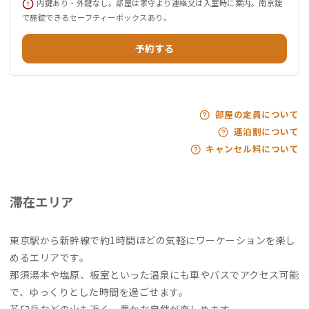
内鍵あり・外鍵なし。部屋は家守より連絡又は入室時に案内。南京錠
で施錠できるセーフティーボックスあり。
予約する
部屋の定員について
連泊割について
キャンセル料について
滞在エリア
東京駅から新幹線で約1時間ほどの気軽にワーケーションを楽し
めるエリアです。
那須湯本や塩原、板室といった温泉にも車やバスでアクセス可能
で、ゆっくりとした時間を過ごせます。
茶臼岳などの山も近く、豊かな自然が楽しめます。