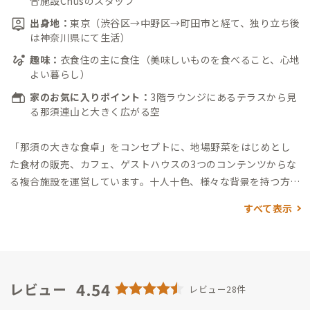
合施設Chusのスタッフ
出身地：
東京（渋谷区→中野区→町田市と経て、独り立ち後
は神奈川県にて生活）
趣味：
衣食住の主に食住（美味しいものを食べること、心地
よい暮らし）
家のお気に入りポイント：
3階ラウンジにあるテラスから見
る那須連山と大きく広がる空
「那須の大きな食卓」をコンセプトに、地場野菜をはじめとし
た食材の販売、カフェ、ゲストハウスの3つのコンテンツからな
る複合施設を運営しています。
十人十色、様々な背景を持つ方々
との出会いを楽しみに、また来たいと思っていただけるよう
すべて表示
な、家づくり、地域のお伝えなどができたらと思っています。
4.54
レビュー
レビュー28件