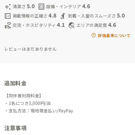
5.0
4.6
auto_awesome
living
清潔さ
設備・インテリア
4.8
5.0
fact_check
hail
掲載情報の正確さ
到着・入室のスムーズさ
4.1
4.6
volunteer_activism
travel_explore
交流・ホスピタリティ
エリアの満足度
評価基準について
レビューはまだありません
追加料金
【同伴者利用料金】
・1名につき3,000円/泊
・支払方法：現地現金払い/PayPay
注意事項