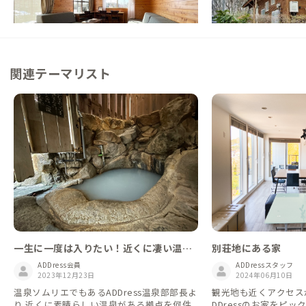
この家からの距離 1km
この家からの距離 12km
関連テーマリスト
一生に一度は入りたい！近くに凄い温泉
別荘地にある家
がある家
ADDress会員
ADDressスタッフ
2023年12月23日
2024年06月10日
温泉ソムリエでもあるADDress温泉部部長よ
観光地も近くアクセス
り 近くに素晴らしい温泉がある拠点を何件
DDressのお家をピ