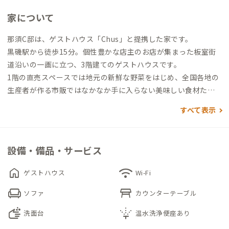
家について
那須C邸は、ゲストハウス「Chus」と提携した家です。
黒磯駅から徒歩15分。個性豊かな店主のお店が集まった板室街
道沿いの一画に立つ、3階建てのゲストハウスです。
1階の直売スペースでは地元の新鮮な野菜をはじめ、全国各地の
生産者が作る市販ではなかなか手に入らない美味しい食材たち
が購入できます。カフェも併設しており、滞在者はコワーキング
すべて表示
スペースとして利用することも可能です。
さまざまな文化が融合し、その文化を楽しみながら生活できる
環境です。
設備・備品・サービス
home
wifi
ゲストハウス
Wi-Fi
chair
table_restaurant
ソファ
カウンターテーブル
soap
sprinkler
洗面台
温水洗浄便座あり