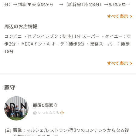
分）→到着 ▼東京駅から →（新幹線1時間8分）→那須塩原駅
→（電車5分）→黒磯駅→（徒歩14分）→到着 自動車でアクセ
すべて表示
スする場合 ▼東京駅から →（東北自動車道2時間4分）→黒
周辺のお店情報
磯・板室IC→（一般道14分）→到着 ▼那須塩原駅から →（一
般道15分）→到着
コンビニ ・セブンイレブン：徒歩11分 スーパー ・ダイユー：徒
歩2分 ・MEGAドン・キホーテ：徒歩5分 ・業務スーパー：徒歩
18分
すべて表示
家守
那須C邸家守
いつも会える
職業：
マルシェ/レストラン/宿3つのコンテンツからなる複