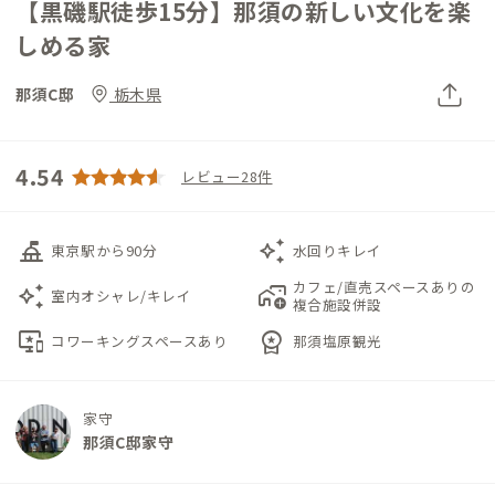
【黒磯駅徒歩15分】那須の新しい文化を楽
しめる家
那須C邸
栃木県
4.54
レビュー28件
things_to_do
auto_awesome
東京駅から90分
水回りキレイ
カフェ/直売スペースありの
auto_awesome
add_home_work
室内オシャレ/キレイ
複合施設併設
important_devices
workspace_premium
コワーキングスペースあり
那須塩原観光
家守
那須C邸家守