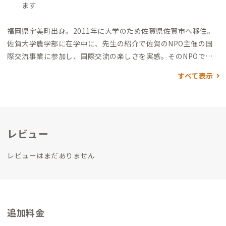
ます
福岡県宇美町出身。2011年に大学のため佐賀県佐賀市へ移住。
佐賀大学農学部に在学中に、先生の紹介で佐賀のNPO主催の国
際交流事業に参加し、国際交流の楽しさを実感。
そのNPOでの
インターンで国際交流事業に携わり、学内で国際交流サークルを
すべて表示
立ち上げ、国際交流の輪を広げた。
事業パートナーとしてお声掛
けをいただき、気軽にできる国際交流の場を創り、佐賀に根付く
団体となるため、空き家を活用してゲストハウス＆sakebarの運
営を2017年より開始した。
交流の場を活用するため、BARの運
レビュー
営だけでなくイベントの開催・誘致、スペースレンタルなど幅
広くスペースを活用していただくことで当ゲストハウスのファ
レビューはまだありません
ンを増やしている。
素泊まりでの宿泊がメインでBARでも簡易
的なおつまみのみの提供に留め、宿泊者には周辺の飲食店さん
を紹介して足を運んでもらっている。過去に2回近隣飲食店と連
携してハシゴ酒イベントも開催した。地域との繋がりを大事に
して皆に愛される場となれるように努めている。
追加料金