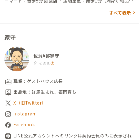
ーマート：徒歩5分 飲食店 ・居酒屋童：徒歩1分（刺身が絶品！
分）→到着
コスパ最強の地元民に愛される居酒屋さん） ・海鮮居酒屋 第
すべて表示
一三吉丸：徒歩2分（呼子イカ・佐賀牛など佐賀の郷土料理をチ
ャーミングな大将が提供してくれます） ・Pizzeria da Gino：
徒歩5分（佐賀で唯一の「真のナポリピッツァ協会」認定店で本
家守
格ピザを食べられます） ・76pain：徒歩16分（おしゃれで美味
しいパン屋さん） 買い物 ・コムボックス：徒歩7分（SAGA MA
DO、Aコープ、セリア、マツモトキヨシ） ・ドン・キホーテ：
佐賀A邸家守
徒歩20分 ・ゆめタウン：徒歩30分
その他
職業：
ゲストハウス店長
出身地：
群馬生まれ、福岡育ち
X（旧Twitter）
Instagram
Facebook
LINE公式アカウントへのリンクは契約会員のみに表示され