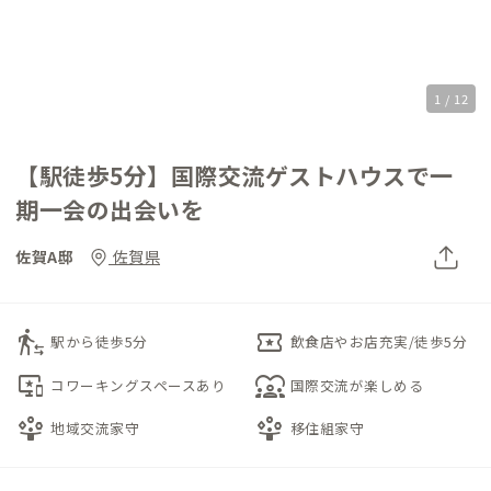
1 / 12
【駅徒歩5分】国際交流ゲストハウスで一
期一会の出会いを
佐賀A邸
佐賀県
transfer_within_a_station
local_activity
駅から徒歩5分
飲食店やお店充実/徒歩5分
important_devices
diversity_1
コワーキングスペースあり
国際交流が楽しめる
person_play
person_play
地域交流家守
移住組家守