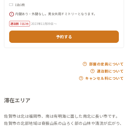
1泊1枚
内鍵あり・外鍵なし。男女共用ドミトリーとなります。
連泊割
3泊2枚
2023年11月09日 ～
予約する
部屋の定員について
連泊割について
キャンセル料について
滞在エリア
佐賀市は北は福岡市、南は有明海に面した南北に長い市です。
佐賀市の北部地域は脊振山系の山ろく部の山林や清流が広がり、