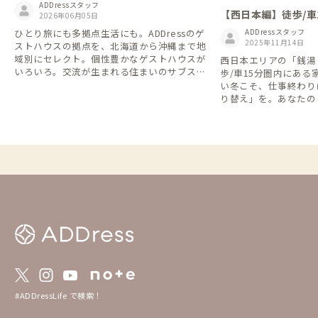
ADDressスタッフ
【西日本編】徒歩/車
2026年06月05日
がある家
ひとり旅にも多拠点生活にも。ADDressのゲ
ADDressスタッフ
2025年11月14日
ストハウスの拠点を、北海道から沖縄まで地
域別にセレクト。個性豊かなゲストハウスが
西日本エリアの「銭湯
いろいろ。交流が生まれる住まいのサブスク
歩/車15分圏内にあ
で、旅するように暮らす拠点が見つかりま
い冬こそ、仕事終わり
す。
り替え」を。あなたの
てください。
#ADDressLife で検索！