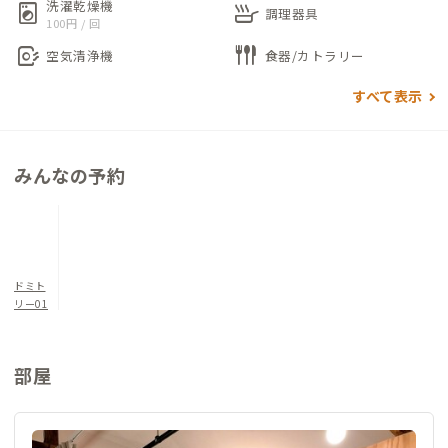
洗濯乾燥機
local_laundry_service
skillet
1階がSAKE BARやイベントを開催するなど国際交流スペースで
調理器具
100円 / 回
す。2階が宿泊スペースで2段ベッドドミトリー6名部屋と4名部
air_purifier
flatware
空気清浄機
食器/カトラリー
屋、和室（3名用）があり、定員13名のコンパクトなゲストハウ
スです。2階には簡易キッチンがあり、簡単な調理を行うことも
すべて表示
可能です。1階(16時～23時利用可能)、2階(23時まで利用可能)
にはテーブルがあり、各ベッドにはデスクもあるためリモートワ
ークにも最適です。
みんなの予約
ゲスト同士やスタッフとの交流はもちろん、1階の交流スペース
では佐賀在住の方とも交流ができるチャンスがあります。
ぜひ佐賀での一期一会の出会いを楽しみにお越しください。
ドミト
リー01
部屋