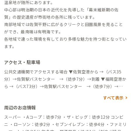
温泉地が随所にあります。
中心部は明治期の日本の近代化を先導した「幕末維新期の佐
賀」の歴史遺産が市街地の各所に残っています。
南部地域では佐賀平野に広がるクリークと田園風景を見ること
ができ、最南端は有明海です。
各地域で違った環境を有しており多様な魅力を持つ街となってい
ます。
アクセス・駐車場
公共交通機関でアクセスする場合 ▼佐賀空港から →（バス35
分）→佐賀駅バスセンター →（徒歩7分）→到着 ▼福岡空港か
ら →（バス73分）→佐賀駅バスセンター →（徒歩7分）→到
着 →（地下鉄5分）→博多駅 →（特急35分）→佐賀駅 →
すべて表示
（徒歩5分）→到着 自動車でアクセスする場合 ▼博多駅から →
周辺のお店情報
（一般道10分＆高速道40分）→佐賀大和IC →（一般道20分）
→到着 ▼長崎駅から →（一般道10分＆高速道80分）→佐賀大和
スーパー ・Aコープ：徒歩7分 ・ザ・ビッグ：徒歩12分 コンビ
IC →（一般道20分）→到着 ▼熊本駅から →（一般道15分＆高
ニ ・ローソン：徒歩2分 ・セブンイレブン：徒歩4分 ・ファミリ
速道50分）→みやま柳川IC →（一般道40分＆有明沿岸道路10