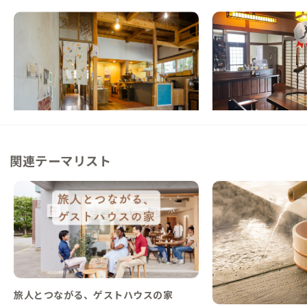
柳川A邸
筑後A邸
福岡県
ゲストハウス
福岡県
戸建て
【福岡から90分】有明海に面する佐賀と熊
【インターから車3分
本に挟まれた家
藝家具を愛でるノスタ
この家からの距離 15km
この家からの距離 21km
関連テーマリスト
旅人とつながる、ゲストハウスの家