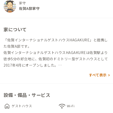
家守
佐賀A邸家守
家について
「佐賀インターナショナルゲストハウスHAGAKURE」と提携し
た佐賀A邸です。
佐賀インターナショナルゲストハウスHAGAKUREは佐賀駅より
徒歩5分の好立地に、佐賀初のドミトリー型ゲストハウスとして
2017年4月にオープンしました。
オープン時には185人から954万円の出資や寄付をいただき、壁
すべて表示
塗りやタイル貼りなどのワークショップを行った”みんなで創ろ
うゲストハウス”には延べ67名が参加してくださいました。1階
の壁画は佐賀市のアーティストミヤザキケンスケ氏にご指導い
設備・備品・サービス
ただきました。多くの方の想いが詰まったアットホームなゲス
トハウスです。
home
wifi
ゲストハウス
Wi-Fi