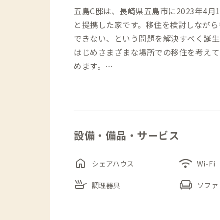
五島C邸は、長崎県五島市に2023年4月
と提携した家です。移住を検討しながら
できない、という問題を解決すべく誕生し
はじめさまざまな場所での移住を考えて
めます。
五島C邸は、空港や福江港、中心街にも
で完結できるエリアに位置しています。
り、自炊・外食どちらも便利です。
設備・備品・サービス
玄関を入ると左手に共有スペースである
home
wifi
す。広々としたリビングにはプロジェク
シェアハウス
Wi-Fi
間をより楽しく過ごツールとして利用で
skillet
chair
調理器具
ソファ
個室は2階にあります。デスクとチェア
中できます。リビングにも作業用テーブ