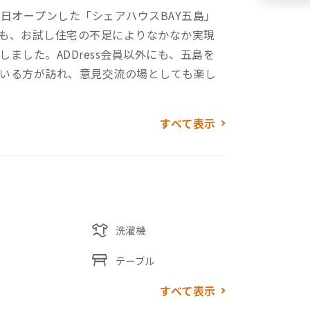
1日オープンした「シェアハウスBAY五島」
も、お試し住宅の不足によりなかなか実現
ました。ADDress会員以外にも、五島を
いる方が訪れ、意見交流の場としても楽し
すべて表示
ほど近く、島では珍しい買い物や食事が徒歩
コンビニやスーパーが徒歩10分圏内にあ
リビング・ダイニング・キッチンがありま
laundry
ターがあり、家守や他の会員との交流の時
洗濯機
きます。
table_restaurant
テーブル
、延長コードが備わり、リモートワークに集
すべて表示
ルがありますので、用途や気分で使い分け