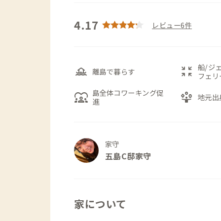
4.17
レビュー6件
船/ジ
houseboat
zoom_in_map
離島で暮らす
フェリ
島全体コワーキング促
diversity_1
person_play
地元出
進
家守
五島C邸家守
家について