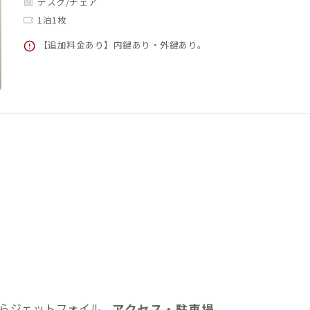
デスク/チェア
1泊1枚
【追加料金あり】内鍵あり・外鍵あり。
らジェットフォイル
アクセス・駐車場