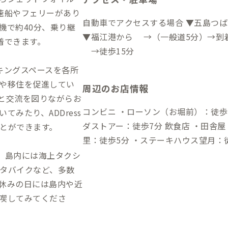
速船やフェリーがあり
自動車でアクセスする場合 ▼五島つ
機で約40分、乗り継
▼福江港から →（一般道5分）→到着 徒歩でアクセスする場合 ▼福江港
着できます。
→徒歩15分
ーキングスペースを各所
や移住を促進してい
周辺のお店情報
と交流を図りながらお
コンビニ ・ローソン（お堀前）：徒歩10分 スーパー ・椿や：徒歩5
みたり、ADDress
ダストアー：徒歩7分 飲食店 ・田舎屋 ちゅう司：徒歩2分 ・そば処 くまの
とができます。
里：徒歩5分 ・ステーキハウス望月：
、島内には海上タクシ
タバイクなど、多数
休みの日には島内や近
喫してみてくださ