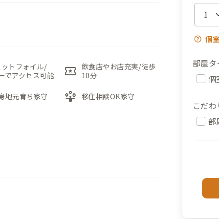
個
部屋タ
ェットフォイル/
飲食店やお店充実/徒歩
local_activity
ーでアクセス可能
10分
個
person_play
身地元育ち家守
移住相談OK家守
こだわ
部