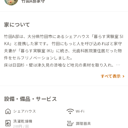
竹田A邸家守
家について
竹田A邸は、大分県竹田市にあるシェアハウス「暮らす実験室 SI
KA」と提携した家です。 竹田にもっと人を呼び込めればと家守
夫妻が「暮らす実験室 IKI」に続き、元歯科医院兼住居だった物
件をセルフリノベーションしました。
床は日田杉・壁は津久見の漆喰など地元の素材を取り入れ、床
や壁を壊した時に出る古材は天井やデコレーションに活用。木
すべて表示
の温かみを感じる室内に仕上がっています。
リビングは2階にあります。欄間をDIY加工したドアを開けると
設備・備品・サービス
天井が高く、たくさんの窓から自然光が入る開放的な空間が広
がります。ダイニングテーブルやソファ、カウンターに窓際のベ
home
wifi
シェアハウス
Wi-Fi
ンチなど、複数のテーブルやいすが設置されており、思い思いの
洗濯乾燥機
local_laundry_service
skillet
場所で過ごすことができます。
調理器具
200円 / 回