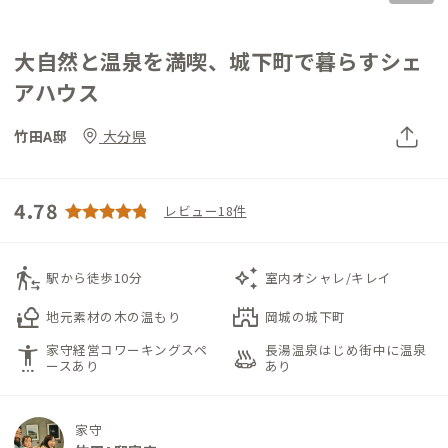
大自然と温泉を満喫、城下町で暮らすシェ
アハウス
竹田A邸
大分県
4.78
レビュー18件
transfer_within_a_station
auto_awesome
駅から徒歩10分
室内オシャレ/キレイ
nature_people
castle
地元素材の木の温もり
岡城の城下町
家守経営コワーキングスペ
長湯温泉はじめ街中に温泉
settings_accessibility
bath_outdoor
ースあり
あり
家守