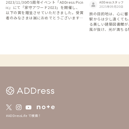
美しい図書館まとめ
2023/11/30の5周年イベント「ADDress Picn
ADDressスタッフ
2025年09月20日
ic」にて「家守アワード2023」を開催し、
以下の賞を贈呈させていただきました。受賞
旅の目的地は、心に響
者のみなさまは誠におめでとうございます！
駅からは少し遠くても
本アワードは、会員・家守のみなさまが「心
る美しい建築図書館が
からおすすめしたい家（家守）」を投票方式
風が抜け、光が満ちる
によって選定された家になります。 受賞さ
いう贅沢な時間を過ご
れた家には、各家のトップ画像にはそれぞれ
ゴールド・シルバー・ブロンズの3種類のバ
ッジが掲載されています。 ぜひどのような
家・家守さんが受賞されたのかを見てみた
り、次の訪れたい家を探すために活用くださ
い！ 【1.賞一覧】 ・全国優秀賞 ※ゴール
ド・バッジ ・エリア賞 ※シルバーバッ
ジ ・入賞 ※ブロンズバッジ 【2.選
考方法】 ・2023年11月6～13日にweb上で
アンケート募集 【3.選考基準】 ・全国優秀
賞 ：得票数上位5件を選出 ・エリア賞
：エリア別の得票数のトップ3件を選出
（同得票数の場合は繰り上げ） ・入賞
：全エリアをまたぎ一定の得票数以上の
家を選出 【4.家守アワード2023とは？】 htt
#ADDressLife で検索！
ps://addresslove.notion.site/2023-a7dcbb
ba98104b80a959d3874ab7e0ba?pvs=4