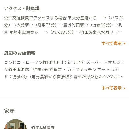
アクセス・駐車場
公共交通機関でアクセスする場合 ▼大分空港から →（バス70
分）→大分駅→（電車75分）→豊後竹田駅→（徒歩10分）→到
着 ▼熊本空港から →（バス130分）→竹田温泉花水月→（徒
歩20分）→到着 →（バス15分）→阿蘇くまもと空港駅→（徒
すべて表示
歩1分）→肥後大津駅→（電車80分）→豊後竹田駅→（徒歩10
周辺のお店情報
分）→到着 自動車でアクセスする場合 ▼大分空港から →（高
速道50分）→大分米良IC→（一般道50分）→到着 ▼大分駅から
コンビニ ・ローソン竹田飛田川：徒歩14分 スーパー ・マルショ
→（一般道60分）→到着 ※大分空港、熊本空港にてトヨタレ
ク竹田本町店：徒歩4分 飲食店 ・カナズキッチン アット リカ
ンタカーや日産レンタカーなど、レンタカー会社が各社ありま
ド：徒歩4分（地元農家から直接取り寄せた野菜をふんだんに使
す。お車での移動を検討されている方は参考にしてください。
ったイタリアン） ・ビストロ&クッチーナ シャンピ：徒歩1分
すべて表示
（地元食材である豊後牛やジビエを使ったフレンチ） ・和創作
えん：徒歩6分（毎朝魚市場まで新鮮魚介を仕入れに行く寿司&
和食） ・友修：徒歩4分（大分名物でもなんでも揃う居酒屋）
家守
・常連：徒歩4分（地元の人が集う居酒屋） ・陽はまたのぼる：
徒歩4分（居酒屋甲子園でも優勝したもつ鍋屋） ・ナギアコーヒ
ー：徒歩8分（自家焙煎コーヒーと喫茶） ・但馬屋老舗：徒歩2
竹田A邸家守