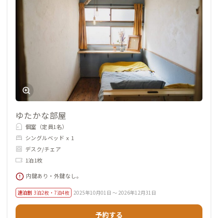
写真好きな住人が多く、ゲストと共に朝日や夕日撮影に行くこ
ともしばしば。家守含め住人やゲストと、「岡城」という近所の
山城へドリップコーヒーのセットや抹茶の道具を持って登り、絶
景に暮らしの一部を持ち込むという体験も楽しんでいます。興味
のある方はぜひ家守へお声がけください。
ゆたかな部屋
個室（定員1名）
シングルベッド x 1
デスク/チェア
1泊1枚
内鍵あり・外鍵なし。
連泊割
3泊2枚・7泊4枚
2025年10月01日 ～ 2026年12月31日
予約する