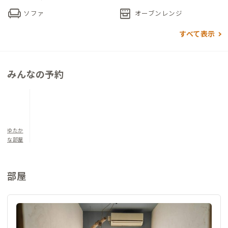
アイランド型のキッチンはIHコンロや洗い場を2か所ずつ設け、
chair
oven_gen
ソファ
オーブンレンジ
複数人での作業もスムーズです。調理器具や食器も、複数のセッ
トが揃っています。近所の有機農家さんがお野菜を届けてくれる
すべて表示
こともあり、ついつい料理したくなってしまいそうです。家守夫
妻が『暮らす実験』で作る、自然栽培のお米を購入することも
できます。興味があればぜひ一緒に田んぼ仕事も。
みんなの予約
洗面台とトイレは2つずつあり、混みあわずに利用できます。浴
室と洗濯機は1階に。お部屋に近いので、利用しやすそうです。
お部屋は1階、玄関を入り右手にあります。入ってすぐ右に、階
段下を利用した専用の収納スペースがあり、スーツケースを置く
ゆたか
な部屋
のにも便利です。壁に服をかけられる仕様になっており、奥は本
棚になっています。ベッドルームに余分な荷物を持ち込まず、よ
り広々使えるよう作られています。
部屋
お部屋で、リビングで、家から徒歩5分の距離にある家守夫妻運
営のコワーキングスペースで、とその日の気分で仕事場所を選ぶ
ことができます。