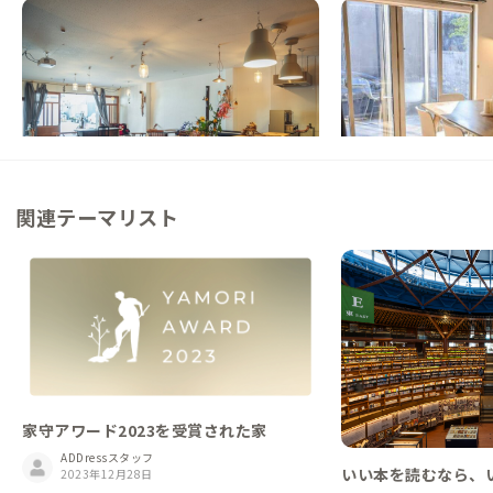
竹田B邸
別府B邸
大分県
シェアハウス
大分県
戸建て
【駅徒歩7分/阿蘇・湯布院・別府の有名温泉
【まるっと貸切専用】
地へ車60分】城下町にあるシェアハウス
日違う温泉に通える贅
この家からの距離 0km
この家からの距離 39km
関連テーマリスト
家守アワード2023を受賞された家
ADDressスタッフ
いい本を読むなら、
2023年12月28日