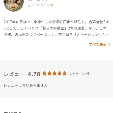
分（大分で一番古い和菓子屋。隣接喫茶有り） ・ヤマザキ今勢
いつも会える
屋：徒歩4分（サンドイッチが美味） 温泉 ・花水月：徒歩10分
（城下町にある温泉） ショップ ・紺屋そめかひ：徒歩1分（藍
2017年に家族で、東京から大分県竹田市へ移住し、合同会社fuf
から育てる染色作家の工房兼ギャラリー） ・paisano：徒歩2分
uとしてシェアハウス「暮らす実験室」2件の運営、マルシェの
（革やリネンなどで作った革細工や古道具） ・不図：徒歩8分
開催、古民家のリノベーション、空き家をリノベーションしたホ
（美術ユニットOlectronicaによる美術ギャラリー）
テル「竹田まちホテル」の運営など様々な活動をしています。
すべて表示
「人と自然とつながる、循環する暮らし」をテーマにしており、
運営においてなるべく古いものを活用（古民家・古材）したり、
コンポストの設置、量り売りコーナーを設け脱プラの実践をし
たりしています。
また、2022年からは耕作放棄地を活用し、地
元の自然栽培の農家さんに教えてもらいながらの米づくりを始
4.78
レビュー
レビュー18件
めました。シェアハウスの住人や興味がある人が集い、楽しみ
ながら「持続可能な農」を学び、豊かな食卓を楽しんでいます。
レビューはまだありません
これからADDressの家守を通して、地方での「移住」「働く」
「DIY」「ものづくり」などの魅力を会員のみなさんにも知って
共感してもらえるような繋がりにしてみたいです。