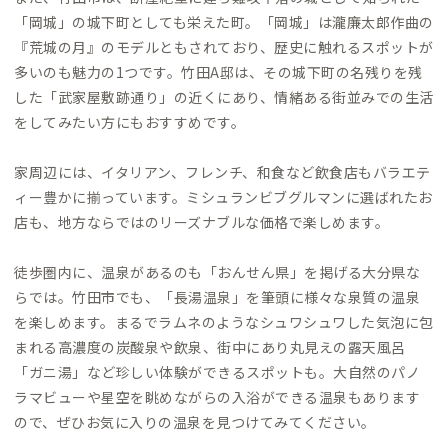
「岡城」の城下町としても栄えた町。「岡城」は瀧廉太郎作曲の
『荒城の月』のモデルともされており、歴史に触れるスポットが
多いのも魅力の1つです。竹田A邸は、その城下町の名残りを残
した「武家屋敷跡通り」の近くにあり、情緒ある街並みでの生活
をしてみたい方にもおすすめです。
家周辺には、イタリアン、フレンチ、和食など飲食店もバラエテ
ィー豊かに揃っています。ミシュランビブグルマンに選ばれたお
店も、地方ならではのリーズナブルな価格で楽しめます。
徒歩圏内に、温泉があるのも「おんせん県」を掲げる大分県な
らでは。竹田市でも、「長湯温泉」を筆頭に様々な泉質の温泉
を楽しめます。まるでラムネのようなシュワシュワした気泡に包
まれる高濃度の炭酸泉や飲泉、街中にあり丸見えの露天風呂
「ガニ湯」など珍しい体験ができるスポットも。大自然のパノ
ラマビューや星空を眺めながらの入浴ができる温泉もあります
ので、ぜひお気に入りの温泉を見つけてみてください。