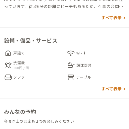
っています。徒歩6分の距離にビーチもあるため、仕事の合間に
透き通った海を楽しむこともできます。
すべて表示
新築の平家造りのため、生活動線がコンパクトで効率の良い生
活ができます。
設備・備品・サービス
玄関を入るとトイレ、洗面・浴室があります。廊下を抜けるとリ
home
wifi
戸建て
Wi-Fi
ビング、ダイニング、キッチンがあります。
洗濯機
laundry
skillet
調理器具
100円 / 回
個室は、リビングの隣にあるため家守や会員同士の気配を感じ
chair
table_restaurant
ソファ
テーブル
やすく、コミュニケーションが取りやすい構造です。デスクとチ
ェアが備えられており、集中して仕事をすることができます。
すべて表示
リビングからは、広がった大自然の景色を見ることができるた
め、仕事の気分転換にオススメです。
みんなの予約
家の中で家守が犬を飼っているため、犬と戯れながらのんびり
会員同士の交流もぜひお楽しみください
過ごすことも可能です。
家守は、関東からの移住者なため移住を検討している方にはア