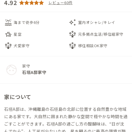
4.92
レビュー60件
water_lux
auto_awesome
海まで徒歩6分
室内オシャレ/キレイ
hotel_class
person_play
星空
元多拠点生活/移住組家守
person_play
person_play
犬愛家守
移住相談OK家守
家守
石垣A邸家守
家について
石垣A邸は、沖縄離島の石垣島の北部に位置する自然豊かな地域
にある家です。大自然に囲まれた静かな空間で穏やかな時間を過
ごすことができます。石垣A邸の過ごし方の醍醐味は、“日が沈
んでから”。人工光が少ないため、星を観るのに最高の環境が整