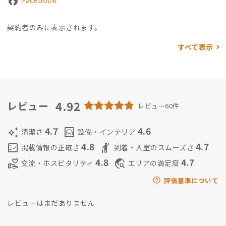
契約者のみに表示されます。
すべて表示
4.92
レビュー
レビュー60件
4.7
4.6
auto_awesome
living
清潔さ
設備・インテリア
4.8
4.7
fact_check
hail
掲載情報の正確さ
到着・入室のスムーズさ
4.8
4.7
volunteer_activism
travel_explore
交流・ホスピタリティ
エリアの満足度
評価基準について
レビューはまだありません