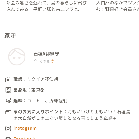
都会の暑さを逃れて、島の暮らしに飛び
大自然のなかでツツ
込んでみる。平飼い卵と古典フラと、温
む！野鳥好き会員さ
かいおしゃべりと。【家守さんからの地
【家守さんからの地域情
域情報 #44】｜#ADDressLife（アドレス
DressLife（アド
ライフ）
家守
石垣A邸家守
その他
職業：
リタイア移住組
出身地：
東京都
趣味：
コーヒー、野球観戦
家のお気に入りポイント：
海もいいけど山もいい！石垣島
の大自然がこの上ない癒しとなる事でしょう⛰️🌈✈️
Instagram
Facebook