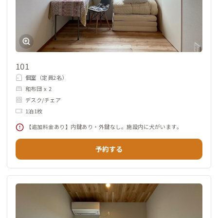
101
個室（定員2名）
和布団 x 2
デスク/チェア
1泊1枚
【追加料金あり】内鍵あり・外鍵なし。施設内に犬がいます。
予約する