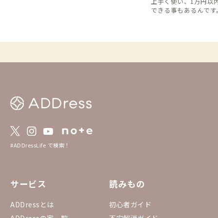
上手く使い、1万円以
も、飛行機利用なら意外にも近く感じるかも
できる事もあるんです。
しれませんね👌 ※情報は2025年4月時点の
らトライしてみてくだ
ものになります
#ADDressLife で検索！
サービス
読みもの
ADDressとは
初心者ガイド