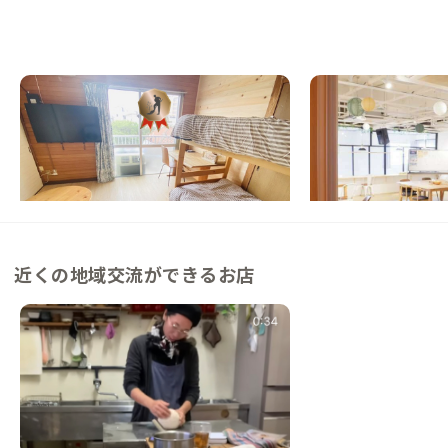
石垣B邸
宮古島B邸
沖縄県
戸建て
沖縄県
ゲストハウス
【ターミナル近く】島めぐりも楽しみやす
【ワンデイ、ワンシン
い、ワーケーションにおすすめの家
トリートハウス
この家からの距離 20km
この家からの距離 109km
近くの地域交流ができるお店