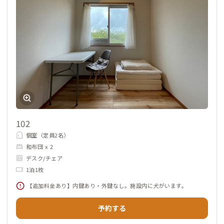
102
個室（定員2名）
和布団 x 2
デスク/チェア
1泊1枚
【追加料金あり】内鍵あり・外鍵なし。施設内に犬がいます。
予約する