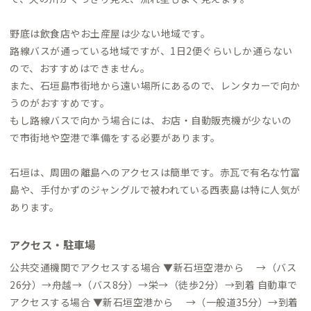
野底は飲食店やお土産屋は少ない地域です。
路線バスが通っている地域ですが、1日2便ぐらいしか通らない
ので、おすすめはできません。
また、石垣島市街地から遠い場所にあるので、レンタカーで向か
うのがおすすめです。
もし路線バスで向かう場合には、お店・自動販売機が少ないの
で市街地や空港で準備をする必要があります。
石垣は、周囲の離島へのアクセスは簡単です。赤瓦で有名な竹富
島や、手付かずのジャングルで被われている西表島は特に人気が
あります。
アクセス・駐車場
公共交通機関でアクセスする場合 ▼新石垣空港から →（バス
26分）→舟越→（バス8分）→栄→（徒歩2分）→到着 自動車で
アクセスする場合 ▼新石垣空港から →（一般道35分）→到着