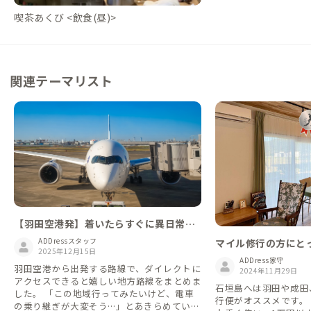
喫茶あくび <飲食(昼)>
関連テーマリスト
【羽田空港発】着いたらすぐに異日常！
新たな土地へはフライトで叶えよう🛫
ADDressスタッフ
マイル修行の方にと
2025年12月15日
際線の行き帰りに国
ADDress家守
羽田空港から出発する路線で、ダイレクトに
けられるって、知っ
2024年11月29日
アクセスできると嬉しい地方路線をまとめま
石垣島へは羽田や成田
した。 「この地域行ってみたいけど、電車
行便がオススメです。
の乗り継ぎが大変そう…」とあきらめていて